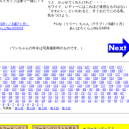
ルドカップは家で一緒にＴＶ
うと、かぶせてくれたけれど・・・・
カワイイ、レディーにはこれほど迷惑なものはない
「かわいい」といわれると、すぐおだてにのる私。
気をつけよう。
GR♀／3歳7ヶ月）
↑Lily（リリー）ちゃん（Yラブ♀／6歳1ヶ月）
ぶNo.00005
あいばろくらぶNo.03816
（ワンちゃんの年令は写真撮影時のものです。）
-
232
-
230
-
229
-
228
-
227
-
226
-
225
-
224
-
223
-
222
-
221
-
220
-
219
-
218
-
217
-
-
211
-
210
-
209
-
208
-
207
-
206
-
205
-
204
-
203
-
202
-
201
-
200
-
199
-
198
-
197
-
-
191
-
190
-
189
-
188
-
187
-
186
-
185
-
184
-
183
-
182
-
181
-
180
-
179
-
178
-
177
-
176
1
-
170
-
169
-
168
-
167
-
166
-
165
-
164
-
163
-
162
-
161
-
160
-
159
-
158
-
157
-
156
-
-
150
-
149
-
148
-
147
-
146
-
145
-
144
-
143
-
142
-
141
-
140
-
139
-
138
-
137
-
136
-
135
30
-
129
-
128
-
127
-
126
-
125
-
124
-
123
-
122
-
121
-
120
-
119
-
118
-
117
-
116
-
115
-
114
9
-
108
-
107
-
106
-
105
-
104
-
103
-
102
-
101
-
100
-
99
-
98
-
97
-
96
-
95
-
94
-
93
-
92
-
-
85
-
84
-
83
-
82
-
81
-
80
-
79
-
78
-
77
-
76
-
75
-
74
-
73
-
72
-
71
-
70
-
69
-
68
-
67
-
-
60
-
59
-
58
-
57
-
56
-
55
-
54
-
53
-
52
-
51
-
50
-
49
-
48
-
47
-
46
-
45
-
44
-
43
-
42
-
-
35
-
34
-
33
-
32
-
31
-
30
-
29
-
28
-
27
-
26
-
25
-
24
-
23
-
22
-
21
-
20
-
19
-
18
-
17
-
1
-
9
-
8
-
7
-
6
-
5
-
4
-
3
-
2
-
1
」写真集 -
第１回
-
第２回
-
第３回
-
第４回
-
第５回
⇒
マーキングって？