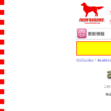
アイアンバロン
＞
あいばろく
この
商