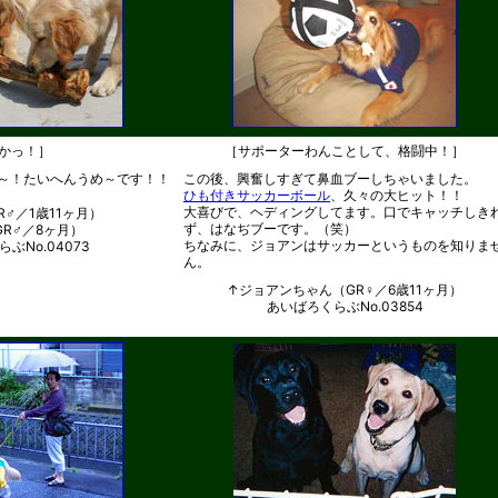
かっ！］
［サポーターわんことして、格闘中！］
～！たいへんうめ～です！！
この後、興奮しすぎて鼻血ブーしちゃいました。
ひも付きサッカーボール
、久々の大ヒット！！
大喜びで、ヘディングしてます。口でキャッチしき
♂／1歳11ヶ月）
ず、はなぢブーです。（笑）
R♂／8ヶ月）
ちなみに、ジョアンはサッカーというものを知りま
ぶNo.04073
ん。
↑ジョアンちゃん（GR♀／6歳11ヶ月）
あいばろくらぶNo.03854