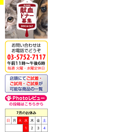
《キッチンドッグ！》モ
ンデリ
7月のお休み
《キッチンドッグ！》ブ
リス（至福のケーキ）
日
月
火
水
木
金
土
1
2
3
4