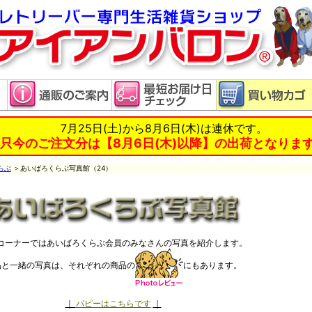
7月25日(土)から8月6日(木)は連休です。
只今のご注文分は【8月6日(木)以降】の出荷となりま
らぶ
＞あいばろくらぶ写真館（24）
コーナーではあいばろくらぶ会員のみなさんの写真を紹介します。
品と一緒の写真は、それぞれの商品の
にもあります。
｜
パピーはこちらです
｜