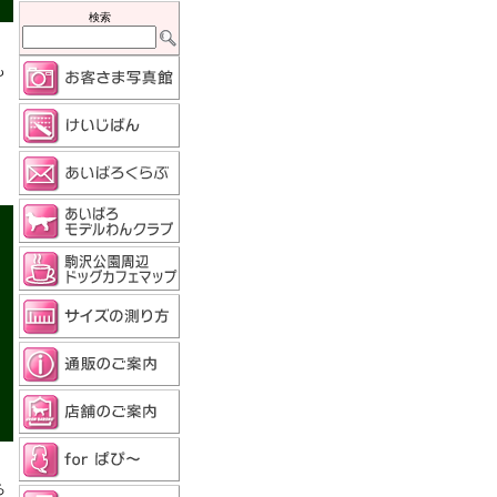
検索
も
ろ