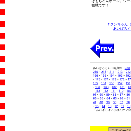
はもちろんボール。ワー
観戦です！
↑クンちゃん（
あいばろくら
あいばろくらぶ写真館-
233
216
-
215
-
214
-
213
-
212
196
-
195
-
194
-
193
-
192
-
175
-
174
-
173
-
172
-
17
155
-
154
-
153
-
152
-
151
-
134
-
133
-
132
-
131
-
1
-
113
-
112
-
111
-
110
-
10
91
-
90
-
89
-
88
-
87
-
86
66
-
65
-
64
-
63
-
62
-
61
41
-
40
-
39
-
38
-
37
-
36
-
15
-
14
-
13
-
12
-
11
-
10
「あいばろけいじばんオフ会