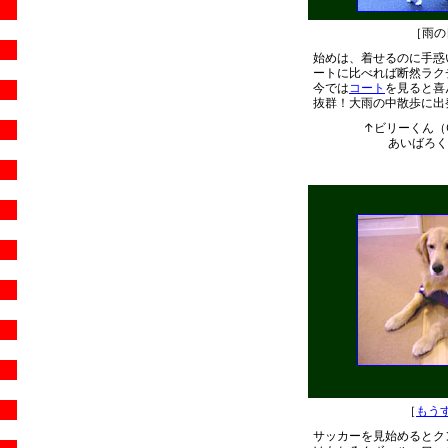
［雨の
始めは、着せるのに手惑
ートに比べれば断然ラク
今では
コート
を見ると喜
抜群！大雨の中散歩に出
↑ビリーくん（G
あいばろくら
［
もう
サッカーを見始めるとク