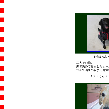
［超はっ水
二人でお揃い！
黒で決めてみましたぁ～
並んで画像の収まる可愛い
↑テラくん（G