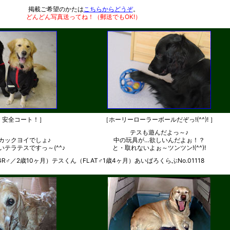
掲載ご希望のかたは
こちらからどうぞ
。
どんどん写真送ってね！（郵送でもOK!）
・安全コート！］
［ホーリーローラーボールだぞっ!(^^)! ］
テスも遊んだよっ～♪
カックヨイでしょ♪
中の玩具が…欲しいんだよぉ！？
テラテスですっ～(^^♪
と・取れないよぉ～ツンツン!(^^)!
R♂／2歳10ヶ月）テスくん（FLAT♂1歳4ヶ月）あいばろくらぶNo.01118