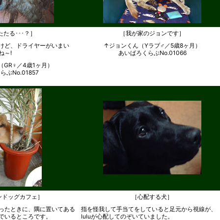
たる･･･？］
［我が家のジョンです］
けど、ドライヤーがいまい
↑ジョンくん（Yラブ♂／5歳8ヶ月）
ね～!
あいばろくらぶNo.01066
GR♀／4歳1ヶ月）
ぶNo.01857
ンドッグカフェ］
［心配する犬］
ったときに、隅に置いてある
指を怪我して手当てをしていると足元から視線が、
でいるところです。
luluが心配してのぞいていました。