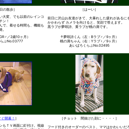
日の散歩］
［はーい］
い大変、でも以前のレインコ
前日に沢山お友達がきて、大暴れした疲れがあるに
チン！
かかわらず カメラを向けると、笑顔で答えます。
んで、着せる時間も、機能も
黒ラブが夢咲詩、黄ラブが桃の滴です。
発。
R♂／2歳10ヶ月）
↑夢咲詩くん（左：Bラブ♂／9ヶ月）
ぶNo.03777
桃の滴ちゃん（右：Yラブ♀／9ヶ月）
あいばろくらぶNo.02495
すぐ開幕！
］
［チョット 間抜けた顔に・・・・］
ンもＴＶ画面に釘付け。視線
フード付きのオーダーのベスト、ママはかわいいだ