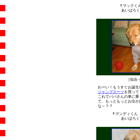
↑マックくん
あいばろくら
［似合
わーい！もうすぐお誕生
ジャンプスーツ
を買って
これでパパさんの車に乗
て、もっともっとお出か
な～？？
↑マンディくん（
あいばろくら