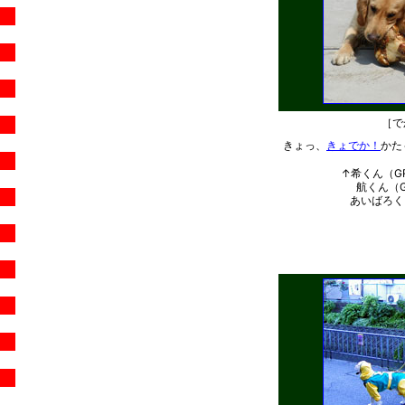
［で
きょっ、
きょでか！
かた
↑希くん（GR
航くん（G
あいばろくら