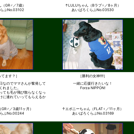
（GR♂／7歳）
↑LULUちゃん（Bラブ♀／8ヶ月）
ぶNo.03102
あいばろくらぶNo.03530
ってます？］
［勝利の女神!!!!］
日なのでママさんが奮発して
一緒に応援行きたいな！
くれました。
Forza NIPPON!
っても毛が飛び散らなくなっ
けに連れていってもらえるか
GR♂／3歳11ヶ月）
↑エボニーちゃん（FLAT♀／11ヶ月）
ぶNo.00244
あいばろくらぶNo.03169