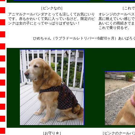
［ピンクなの］
［これで
アニマルクールバンダナとっても涼しくてお気にいり
オレンジのクールベス
です。赤もかわいくて気に入っているけど、限定のピ
黒に映えていい感じで
ンクは女の子にとってやっぱりはずせない！
あいにくの雨続きでま
これで乗り切るぞ。
ひめちゃん（ラブラドールレトリバー♀6歳10ヶ月）あいばろくらぶ
［お守り☆］
［ピンクのクールバ