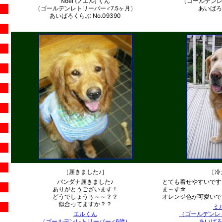
Noel (ノエル) くん
（ゴールデンレ
（ゴールデンレトリーバー♂7.5ヶ月）
あいばろく
あいばろくらぶ No.09390
［届きました♪］
［冷
バンダナ届きました♪
とても着せやすいです
ありがとうございます！
ま～す☆
どうでしょうぅ～～？？
オレンジ色が可愛いで
似合ってますか？？
ミ
エルくん
（ゴールデンレ
（ゴールデンレトリーバー♂6歳）
あいばろく