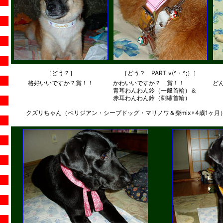
［どう？］
［どう？ PART v(^・^;）］
格好いいですか？賞！！
かわいいですか？ 賞！！
ど
青耳わんわん鈴（一般首輪）＆
赤耳わんわん鈴（刺繍首輪）
クズリちゃん（ベリジアン・シープドッグ・マリノワ＆柴mix♀4歳1ヶ月）あい