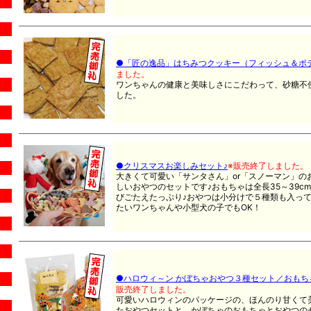
●「匠の逸品」はちみつクッキー（フィッシュ＆ポ
ました。
ワンちゃんの健康と美味しさにこだわって、砂糖不
した。
●クリスマスお楽しみセット♪
※販売終了しました。
大きくて可愛い「サンタさん」or「スノーマン」の
しいおやつのセットです♪おもちゃは全長35～39c
びごたえたっぷり♪おやつは小分けで５種類も入っ
たいワンちゃんや小型犬の子でもOK！
●ハロウィ～ン かぼちゃおやつ３種セット／おもち
販売終了しました。
可愛いハロウィンのパッケージの、ほんのり甘くて
たおやつセットと、かぼちゃのおもちゃとおやつの