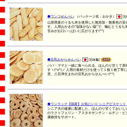
●ワンコせんべい
（パッケージ名：おかき）
山形県産のうるち米を使用した無添加・無着色の安
す。人用おかきの“塩味がない版”で、噛むとうるち
甘みがお口いっぱいに広がります(^^)
●豆乳おからせんべい
パパ・ママと一緒に食べられる、ほんのり甘くて美
すヽ(^o^)ノ 人用の食材だけを使って１枚１枚丁寧
里、八百津生まれの豆乳おからせんべい(^^)
●ワンラック【国産】お気にいり シニアビスケット
シニア犬の健康に配慮した、ほんのり甘くておいし
のラクトフェリン・アスタキサンチン・ルチン・ビ
康維持をサポート。