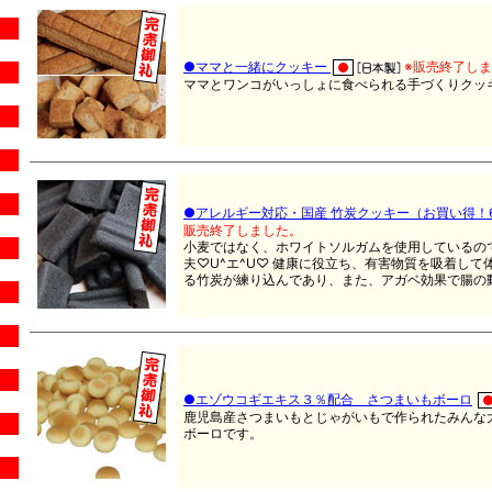
●ママと一緒にクッキー
※販売終了し
ママとワンコがいっしょに食べられる手づくりクッ
●アレルギー対応・国産 竹炭クッキー（お買い得！
販売終了しました。
小麦ではなく、ホワイトソルガムを使用しているの
夫♡U^エ^U♡ 健康に役立ち、有害物質を吸着し
る竹炭が練り込んであり、また、アガベ効果で腸の
●エゾウコギエキス３％配合 さつまいもボーロ
鹿児島産さつまいもとじゃがいもで作られたみんな
ボーロです。