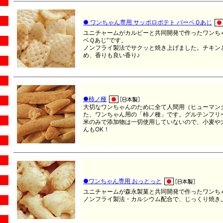
● ワンちゃん専用 サッポロポテト バーベＱあじ
ユニチャームがカルビーと共同開発で作ったワンちゃ
ベＱあじ”です。
ノンフライ製法でサクッと焼き上げました。チキン
め、香りも良い香り♪
●柿ノ種
大切なワンちゃんのために全て人間用（ヒューマン
た、ワンちゃん用の「柿ノ種」です。グルテンフリ
米のみで添加物は一切使用していないので、小麦や
んもOK！
●ワンちゃん専用 おっとっと
ユニチャームが森永製菓と共同開発で作ったワンちゃ
ノンフライ製法・カルシウム配合で、じっくり焼き