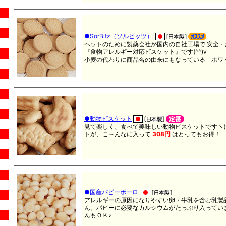
●SorBitz（ソルビッツ）
ペットのために製薬会社が国内の自社工場で 安全
『食物アレルギー対応ビスケット』です(^^)v
小麦の代わりに商品名の由来にもなっている「ホワ
●動物ビスケット
見て楽しく、食べて美味しい動物ビスケットですヽ(^
トが、こ～んなに入って
308円
はとってもお得！
●国産パピーボーロ
アレルギーの原因になりやすい卵・牛乳を含む乳製
ん。パピーに必要なカルシウムがたっぷり入ってい
んもＯＫ♪