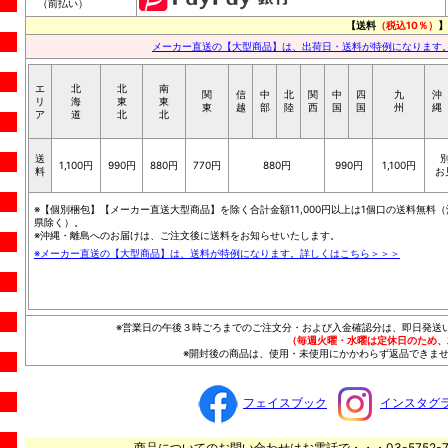
（前払い）
【送料
（税込10％）
】
メーカー直送の【大型商品】は、出荷日・送料が特例になります
エ
北
北
南
関
信
中
北
関
中
四
九
沖
リ
海
東
東
東
越
部
陸
西
国
国
州
縄
ア
道
北
北
送
1,100円
990円
880円
770円
880円
990円
1,100円
料
お
※【個別梱包】【メーカー直送大型商品】を除く合計金額11,000円以上は1個口の送料無料（
県除く）。
※沖縄・離島へのお届けは、ご注文後に送料をお知らせいたします。
※メーカー直送の【大型商品】は、送料が特例になります。詳しくはこちら＞＞＞
※営業日の午後３時ごろまでのご注文分・および入金確認分は、即日発送
（毎週火曜・水曜は定休日のため、
※開封後の商品は、使用・未使用にかかわらず返品できませ
フェイスブック
インスタグ
商品についてのお問い合わせはお電話で・・・03-5752-7