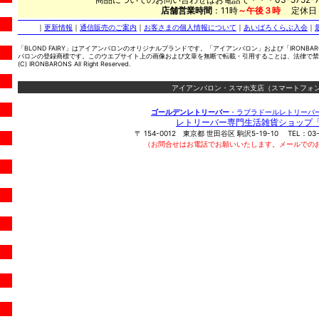
店舗営業時間
：11時
～午後３時
定休日
｜
更新情報
｜
通信販売のご案内
｜
お客さまの個人情報について
｜
あいばろくらぶ入会
｜
「BLOND FAIRY」はアイアンバロンのオリジナルブランドです。「アイアンバロン」および「IRONBA
バロンの登録商標です。このウエブサイト上の画像および文章を無断で転載・引用することは、法律で禁
(C) IRONBARONS All Right Reserved.
アイアンバロン・スマホ支店（スマートフォン
ゴールデンレトリーバー
・ラブラドールレトリーバ
レトリーバー専門生活雑貨ショップ
〒
154-0012
東京都
世田谷区
駒沢5-19-10
TEL：
03
（お問合せはお電話でお願いいたします。メールでの