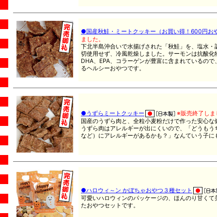
●国産秋鮭・ミートクッキー（お買い得！600円お
ました。
下北半島沖合いで水揚げされた「秋鮭」を、塩水・
切使用せず、冷風乾燥しました。サーモンは抗酸化
DHA、EPA、コラーゲンが豊富に含まれているの
るヘルシーおやつです。
●うずらミートクッキー
※販売終了しま
国産のうずら肉と、全粒小麦粉だけで作った安心な
うずら肉はアレルギーが出にくいので、「どうもう
など）にアレルギーがあるかも？」なんていう子に
●ハロウィ～ン かぼちゃおやつ３種セット
可愛いハロウィンのパッケージの、ほんのり甘くて
たおやつセットです。