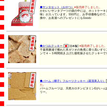
●サンタセット（おやつ）
※販売終了しました。
かわいいサンタブーツの袋の中には、ホットケーキ
味）が入っています。550円と、お手頃価格なので
換や、お友達へのプレゼントにもGood♪
●かつおクッキー
※販売終了しました。
千葉県勝浦で獲れた本ガツオの角煮に香り高いすり
ンで４～５時間焼き上げた後乾燥させたクッキーで
●パーム（椰子）フルーツクッキー（羅漢果入り）
た。
パームフルーツは、天然カロチンビタミンEがいっ
リー。