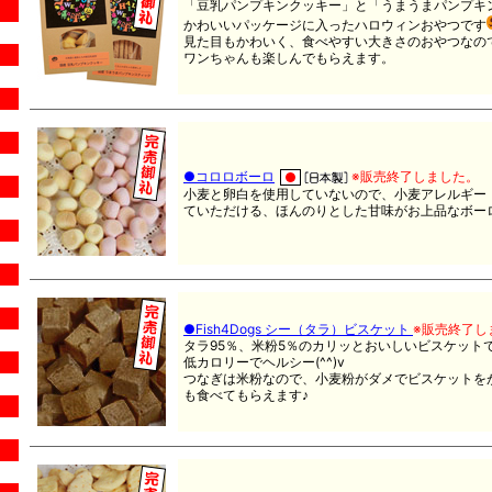
「豆乳パンプキンクッキー」と「うまうまパンプキ
かわいいパッケージに入ったハロウィンおやつです
見た目もかわいく、食べやすい大きさのおやつなの
ワンちゃんも楽しんでもらえます。
●コロロボーロ
※販売終了しました。
小麦と卵白を使用していないので、小麦アレルギー
ていただける、ほんのりとした甘味がお上品なボー
●Fish4Dogs シー（タラ）ビスケット
※販売終了し
タラ95％、米粉5％のカリッとおいしいビスケット
低カロリーでヘルシー(^^)v
つなぎは米粉なので、小麦粉がダメでビスケットを
も食べてもらえます♪