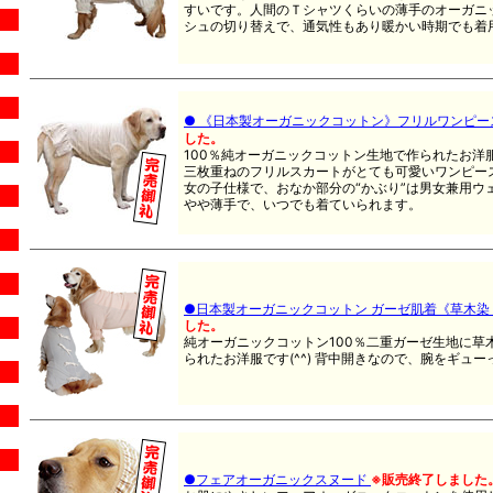
すいです。人間のＴシャツくらいの薄手のオーガニ
シュの切り替えで、通気性もあり暖かい時期でも着
● 《日本製オーガニックコットン》フリルワンピ
した。
100％純オーガニックコットン生地で作られたお洋服で
三枚重ねのフリルスカートがとても可愛いワンピー
女の子仕様で、おなか部分の“かぶり”は男女兼用ウ
やや薄手で、いつでも着ていられます。
●日本製オーガニックコットン ガーゼ肌着《草木染
した。
純オーガニックコットン100％二重ガーゼ生地に草
られたお洋服です(^^) 背中開きなので、腕をギュ
●フェアオーガニックスヌード
※販売終了しました