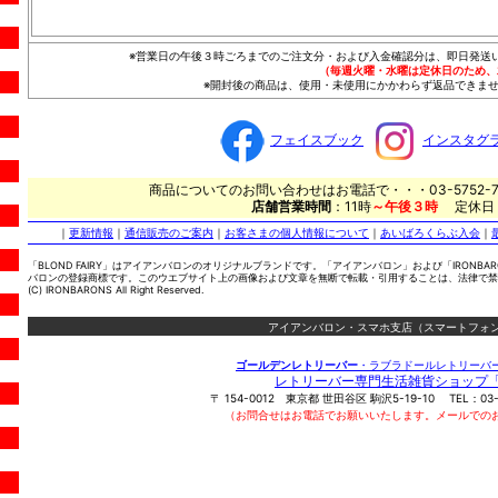
※営業日の午後３時ごろまでのご注文分・および入金確認分は、即日発送
（毎週火曜・水曜は定休日のため、
※開封後の商品は、使用・未使用にかかわらず返品できませ
フェイスブック
インスタグ
商品についてのお問い合わせはお電話で・・・03-5752-7
店舗営業時間
：11時
～午後３時
定休日
｜
更新情報
｜
通信販売のご案内
｜
お客さまの個人情報について
｜
あいばろくらぶ入会
｜
「BLOND FAIRY」はアイアンバロンのオリジナルブランドです。「アイアンバロン」および「IRONBA
バロンの登録商標です。このウエブサイト上の画像および文章を無断で転載・引用することは、法律で禁
(C) IRONBARONS All Right Reserved.
アイアンバロン・スマホ支店（スマートフォン
ゴールデンレトリーバー
・ラブラドールレトリーバ
レトリーバー専門生活雑貨ショップ
〒
154-0012
東京都
世田谷区
駒沢5-19-10
TEL：
03
（お問合せはお電話でお願いいたします。メールでの