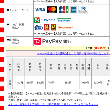
※メーカー直送の【大型商品】はご利用いただけません。
●クレジットカード
●コンビニ決済
（前払い）
※メーカー直送の【大型商品】はご利用いただけません。
●銀行振込
（前払い）
【送料
（税込10％）
】
メーカー直送の【大型商品】は、出荷日・送料が特例になります
エ
北
北
南
関
信
中
北
関
中
四
九
沖
リ
海
東
東
東
越
部
陸
西
国
国
州
縄
ア
道
北
北
送
1,100円
990円
880円
770円
880円
990円
1,100円
料
お
※【個別梱包】【メーカー直送大型商品】を除く合計金額11,000円以上は1個口の送料無料（
県除く）。
※沖縄・離島へのお届けは、ご注文後に送料をお知らせいたします。
※メーカー直送の【大型商品】は、送料が特例になります。詳しくはこちら＞＞＞