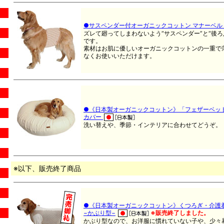
●サスペンダー付オーガニックコットン マナーベル
ズレて廻ってしまわないよう“サスペンダー”と“後
です。
素材はお肌に優しいオーガニックコットンの一重で
なくお使いいただけます。
●《日本製オーガニックコットン》「フェザーベッ
カバー
洗い替えや、季節・インテリアに合わせてどうぞ。
※以下、販売終了商品
●《日本製オーガニックコットン》くつろぎ・介護
−かぶり型−
※販売終了しました。
かぶり型なので、お洋服に慣れていない子や、少々