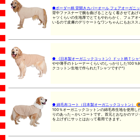
●ボーダー柄 背開きカバーオール フェアオーガニ
背中ファスナーで腕を曲げることなく着させてあげ
ャツくらいの生地厚でとてもやわらかく、フェアオ
いるので皮膚のデリケートなワンちゃんにもおスス
● 《日本製オーガニックコットン》ドット柄Ｔシャ
やや薄手のトレーナーくらいのしっかりした100％
クコットン生地で作られたTシャツです(^^)
● 綿毛布コート（日本製オーガニックコットン）
100％オーガニックコットンの綿毛布生地を使用し
りのあった～かいコートです。首元とおなかのマジ
を上げずにサッとはおって着用できます。