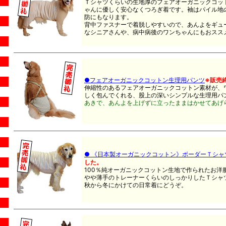
Ｔシャツくらいの生地厚のフェアオーガニックコッ
ゃんに優しく安心なくつろぎ着です。袖はパイル地
防にもなります。
背中ファスナーで着脱しやすいので、あんよをギュ
なシニアさんや、病中病後のワンちゃんにもおスス
●フェアオーガニックコットン生理用パンツ
※販売
伸縮性のあるフェアオーガニックコットン素材が、
しく包んでくれる、股上の深いシンプルな生理用パ
あきで、あんよを上げずに立ったままはかせてあげ
● 《日本製オーガニックコットン》ボーダーＴシ
した。
100％純オーガニックコットン生地で作られたお洋服で
やや薄手のトレーナーくらいのしっかりしたＴシャ
秋から冬にかけての日常着にどうぞ。