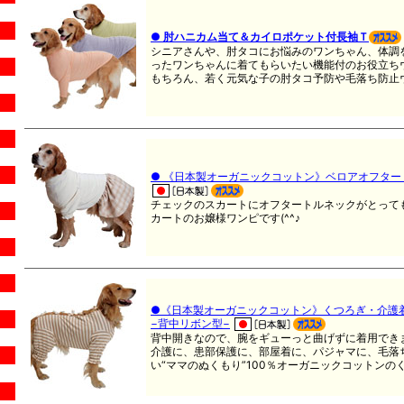
●
肘ハニカム当て＆カイロポケット付長袖Ｔ
シニアさんや、肘タコにお悩みのワンちゃん、体調
ったワンちゃんに着てもらいたい機能付のお役立ち
もちろん、若く元気な子の肘タコ予防や毛落ち防止
● 《日本製オーガニックコットン》ベロアオフター
チェックのスカートにオフタートルネックがとって
カートのお嬢様ワンピです(^^♪
●《日本製オーガニックコットン》くつろぎ・介護
−背中リボン型−
背中開きなので、腕をギューっと曲げずに着用でき
介護に、患部保護に、部屋着に、パジャマに、毛落
い“ママのぬくもり”100％オーガニックコットン