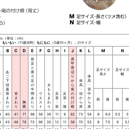
ル（単位：cm）
）
もいもい
（11歳当時）
もにもに
（3歳10ヶ月）」のサイズ
A
B
C
D
E
F
G
H
I
J
K
L
M
N
前
肩
足
甲
と
骨
足サイズ
足サイ
あ
後
辺
長さ
幅
ご
ろ
り
体
下
足
か
体
高
頭
の
太
ら
高
・
蓋
中
も
尾
・
背
頭
骨
首
間
ウ
も
足
足
の
頭
中
ま
ま
ま
あ
エ
ま
首
首
付
か
か
前
後
前
後
わ
わ
わ
胸
た
ス
わ
・
・
け
ら
ら
り
り
り
囲
り
ト
り
前
後
根
床
床
3
40
41
71
66
56
36
11
9
62
73
54
8
6.5
5.5
5
3
43
46
79
73
66
35
12
11
58
70
53
8
7.5
6
5.