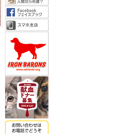
《キッチンドッグ！》モ
ンデリ