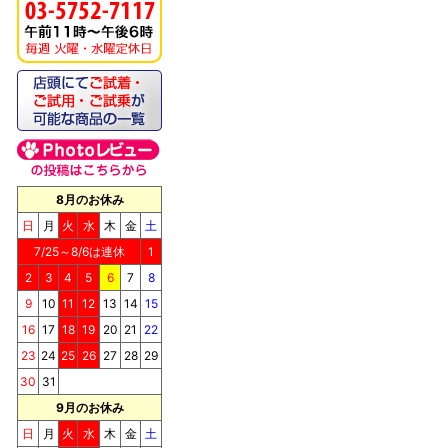
《キッチンドッグ！》ブ
リス（至福のケーキ）
8月のお休み
日
月
火
水
木
金
土
7/25～8/6は連休
1
2
3
4
5
6
7
8
9
10
11
12
13
14
15
《キッチンドッグ！》シ
16
17
18
19
20
21
22
ョコラッティ（至福のケ
23
24
25
26
27
28
29
ーキ）
30
31
9月のお休み
日
月
火
水
木
金
土