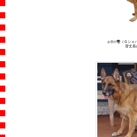
壱
（Ｇシェパ
お空の
背丈長