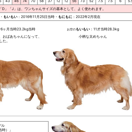
6
43
46
74
70
58
37
12
12
56
73
52
7.5
7.5
6
5.
「D」「J」は、ワンちゃんサイズの基本として、よく使われます。
時・
もいもい
：2016年11月25日当時・
もにもに
：2022年2月現在
才6ヶ月当時23.2kg当時
もいもい
：11才当時28.3kg
お空の
、おばあちゃんになって、
小柄な太めちゃん
した。
デル
歳当時）」