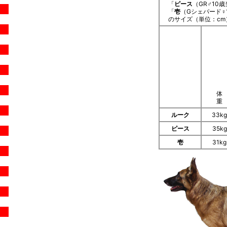
「
ピース
（GR♂10
「
壱
（Gシェパード♀
のサイズ（単位：cm
体
重
ルーク
33kg
ピース
35kg
壱
31kg