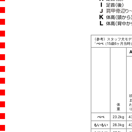
《参考》スタッフ犬モデ
「
べべ
（15歳6ヶ月当時
体
重
べべ
23.2kg
4
もいもい
28.3kg
4