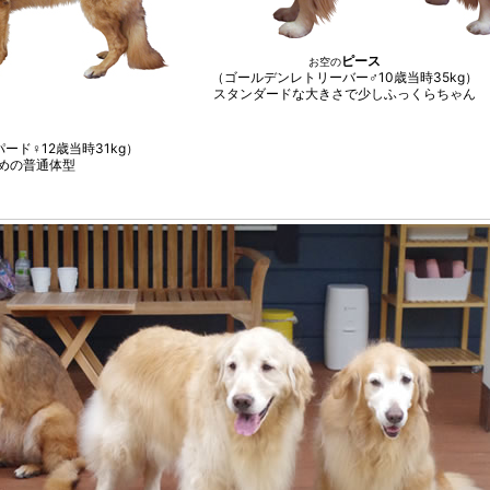
ピース
お空の
（ゴールデンレトリーバー♂10歳当時35kg）
スタンダードな大きさで少しふっくらちゃん
ード♀12歳当時31kg）
めの普通体型