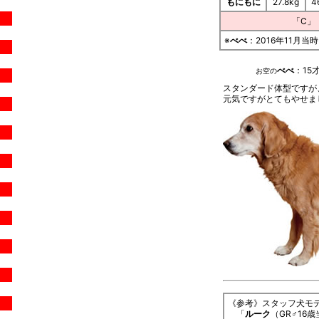
もにもに
27.8kg
4
「C」
※
べべ
：2016年11月当
べべ
：15
お空の
スタンダード体型ですが
元気ですがとてもやせま
《参考》スタッフ犬モ
「
ルーク
（GR♂16