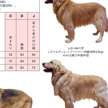
歳当時）」
12歳当時）」
）
C
D
J
首
か
ら
尾
首
の
ま
付
わ
胸
け
り
囲
根
ルーク
お空の
（ゴールデンレトリーバー♂16歳当時33kg）
52
83
64
やや大柄で中肉中背
51
84
65
49
83
73