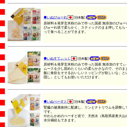
●いぬぴゅーれ
原材料＆発芽玄米粉のみで作った国産 無添加のぴゅー
ぴゅーれ状で柔らかく、スティックのまま押してもら
って食べることができます。
●いぬすてぃっく
原材料＆発芽玄米粉のみで作った国産 無添加のすてぃ
ムースを少し固めたくらいの柔らかさなので、そのま
飯に食欲をそそるおいしいトッピングが欲しいな」と
隠し」としてもお使いいただけます。
●いぬぺーすと
腎臓の健康維持に配慮し、リンとナトリウムを調整して
です。
やわらかめのぺーすと状で、天然水（鳥取県産奥大山
水分補給もできます。