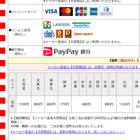
※メーカー直送の【大型商品】はご利用いただけません。
●クレジットカード
●コンビニ決済
（前払い）
※メーカー直送の【大型商品】はご利用いただけません。
●銀行振込
（前払い）
【送料
（税込10％）
】
メーカー直送の【大型商品】は、出荷日・送料が特例になります
エ
北
北
南
関
信
中
北
関
中
四
九
沖
リ
海
東
東
東
越
部
陸
西
国
国
州
縄
ア
道
北
北
送
1,100円
990円
880円
770円
880円
990円
1,100円
料
お
※【個別梱包】【メーカー直送大型商品】を除く合計金額11,000円以上は1個口の送料無料（
県除く）。
※沖縄・離島へのお届けは、ご注文後に送料をお知らせいたします。
※メーカー直送の【大型商品】は、送料が特例になります。詳しくはこちら＞＞＞