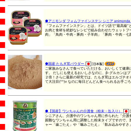
●アニモンダ フォムファインステン シニア animonda VOM
「フォムファインステン」とは、ドイツ語で“最高級”
お肉と食材を絶妙なレシピで組み合わせたウェットフ
肉」「鳥肉・牛肉・豚肉・子羊肉」「豚肉・牛肉・七
●国産 たもぎ茸パウダー
ご家族みなさんで食べていただける、おいしくて健康
す。 だしにも使えるおいしさなのに、β-グルカンは
２倍！さらに最新の研究では、たもぎ茸はエルゴチオ
て大注目(^^)v なのに毎日どんどん食べられるお手ご
●【国産】ワンちゃんの介護食（粉末・缶入り）
シニアさん、介護中のワンちゃん用に作られた「介護
困難なワンちゃん用に調整した粉末タイプですので、
ャー「歯ごたえ」や「噛みごたえ」「飲み込みやすさ