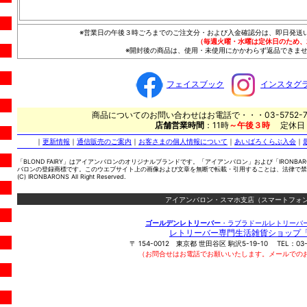
※営業日の午後３時ごろまでのご注文分・および入金確認分は、即日発送
（毎週火曜・水曜は定休日のため、
※開封後の商品は、使用・未使用にかかわらず返品できませ
フェイスブック
インスタグ
商品についてのお問い合わせはお電話で・・・03-5752-7
店舗営業時間
：11時
～午後３時
定休日
｜
更新情報
｜
通信販売のご案内
｜
お客さまの個人情報について
｜
あいばろくらぶ入会
｜
「BLOND FAIRY」はアイアンバロンのオリジナルブランドです。「アイアンバロン」および「IRONBA
バロンの登録商標です。このウエブサイト上の画像および文章を無断で転載・引用することは、法律で禁
(C) IRONBARONS All Right Reserved.
アイアンバロン・スマホ支店（スマートフォン
ゴールデンレトリーバー
・ラブラドールレトリーバ
レトリーバー専門生活雑貨ショップ
〒
154-0012
東京都
世田谷区
駒沢5-19-10
TEL：
03
（お問合せはお電話でお願いいたします。メールでの