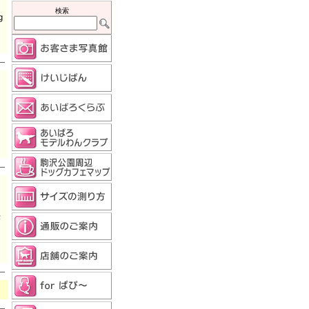
検索
g
ん
に
法
。