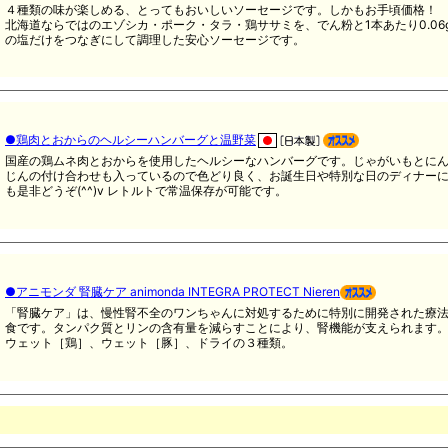
４種類の味が楽しめる、とってもおいしいソーセージです。しかもお手頃価格！
北海道ならではのエゾシカ・ポーク・タラ・鶏ササミを、でん粉と1本あたり0.06
の塩だけをつなぎにして調理した安心ソーセージです。
●鶏肉とおからのヘルシーハンバーグと温野菜
国産の鶏ムネ肉とおからを使用したヘルシーなハンバーグです。じゃがいもとに
じんの付け合わせも入っているので色どり良く、お誕生日や特別な日のディナー
も是非どうぞ(^^)v レトルトで常温保存が可能です。
●アニモンダ 腎臓ケア animonda INTEGRA PROTECT Nieren
「腎臓ケア」は、慢性腎不全のワンちゃんに対処するために特別に開発された療
食です。タンパク質とリンの含有量を減らすことにより、腎機能が支えられます
ウェット［鶏］、ウェット［豚］、ドライの３種類。