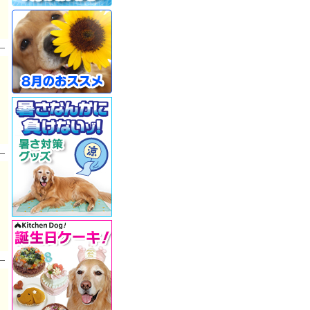
と
。
・