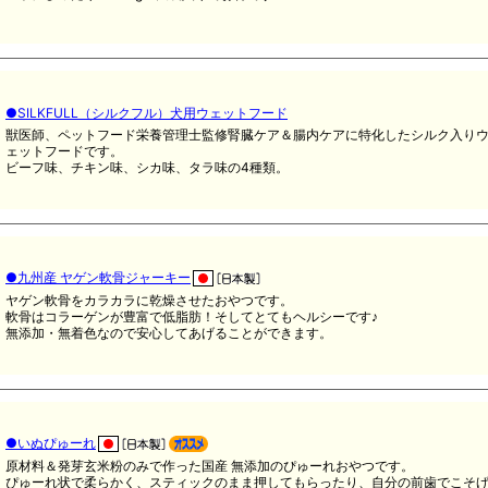
●SILKFULL（シルクフル）犬用ウェットフード
獣医師、ペットフード栄養管理士監修腎臓ケア＆腸内ケアに特化したシルク入り
ェットフードです。
ビーフ味、チキン味、シカ味、タラ味の4種類。
●九州産 ヤゲン軟骨ジャーキー
ヤゲン軟骨をカラカラに乾燥させたおやつです。
軟骨はコラーゲンが豊富で低脂肪！そしてとてもヘルシーです♪
無添加・無着色なので安心してあげることができます。
●いぬぴゅーれ
原材料＆発芽玄米粉のみで作った国産 無添加のぴゅーれおやつです。
ぴゅーれ状で柔らかく、スティックのまま押してもらったり、自分の前歯でこそ