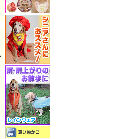
ん
て
温
高
v
た