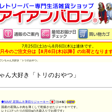
7月25日(土)から8月6日(木)は連休です。
只今のご注文分は【8月6日(木)以降】の出荷となりま
 ワンちゃん大好き「トリのおやつ」
ゃん大好き「トリのおやつ」
●NAAF 若鶏ムネ薄切りジャーキー
国産の若鶏ムネ肉を薄くして乾燥させたジャーキーです。
レトにぴったりの500gの大袋入りでお得です♪