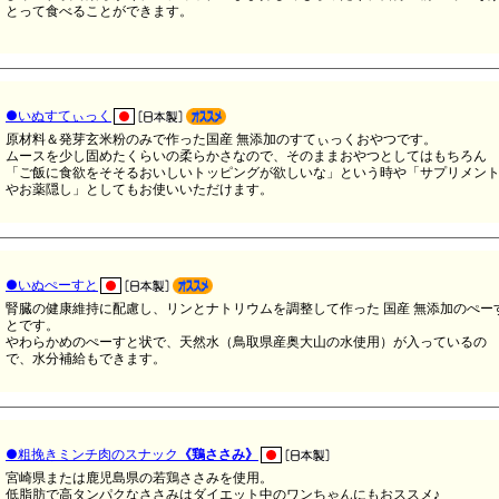
とって食べることができます。
●いぬすてぃっく
原材料＆発芽玄米粉のみで作った国産 無添加のすてぃっくおやつです。
ムースを少し固めたくらいの柔らかさなので、そのままおやつとしてはもちろん
「ご飯に食欲をそそるおいしいトッピングが欲しいな」という時や「サプリメン
やお薬隠し」としてもお使いいただけます。
●いぬぺーすと
腎臓の健康維持に配慮し、リンとナトリウムを調整して作った 国産 無添加のぺー
とです。
やわらかめのぺーすと状で、天然水（鳥取県産奥大山の水使用）が入っているの
で、水分補給もできます。
●粗挽きミンチ肉のスナック
《鶏ささみ》
宮崎県または鹿児島県の若鶏ささみを使用。
低脂肪で高タンパクなささみはダイエット中のワンちゃんにもおススメ♪