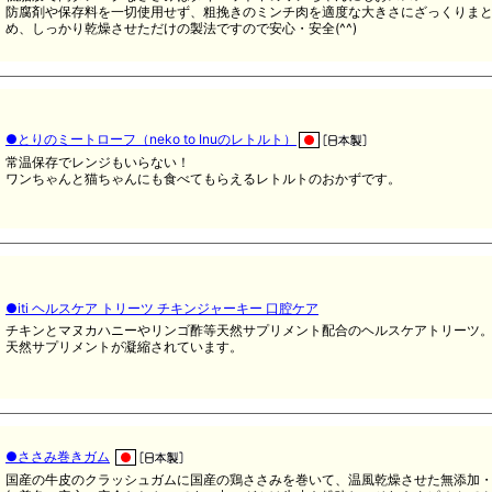
防腐剤や保存料を一切使用せず、粗挽きのミンチ肉を適度な大きさにざっくりま
め、しっかり乾燥させただけの製法ですので安心・安全(^^)
●とりのミートローフ（neko to Inuのレトルト）
常温保存でレンジもいらない！
ワンちゃんと猫ちゃんにも食べてもらえるレトルトのおかずです。
●iti ヘルスケア トリーツ チキンジャーキー 口腔ケア
チキンとマヌカハニーやリンゴ酢等天然サプリメント配合のヘルスケアトリーツ
天然サプリメントが凝縮されています。
●ささみ巻きガム
国産の牛皮のクラッシュガムに国産の鶏ささみを巻いて、温風乾燥させた無添加