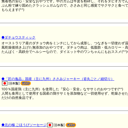
無着色の安心・安全なおやつです。中のガムは牛皮を粉砕し、それをタピオカで
ぷん粉で練り固めたクラッシュガムなので、ささみと同じ感覚でサクサクと食べ
もらえます(^^)
●ダチョウスティック
オーストラリア産のダチョウ肉をミンチにしてから成形し、つなぎを一切使わず
風乾燥後焼き上げた無添加のおやつです。ダチョウ肉は、低脂肪・低カロリー・
たんぱく・高鉄分でヘルシーなので、ダイエット中のワンちゃんにもおススメ(^^)
●「匠の逸品」国産（主に九州）ささみジャーキー（姿丸ごと／細切り）
100％国産鶏（主に九州）を使用した『安心・安全』なササミのおやつです(^^)
人間も食用として使用する国産の鶏ササミを添加物など一切使用せず、乾燥させ
だけの自然食品です。
●北の極 ごほうびソーセージ