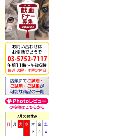
チ
7月のお休み
日
月
火
水
木
金
土
1
2
3
4