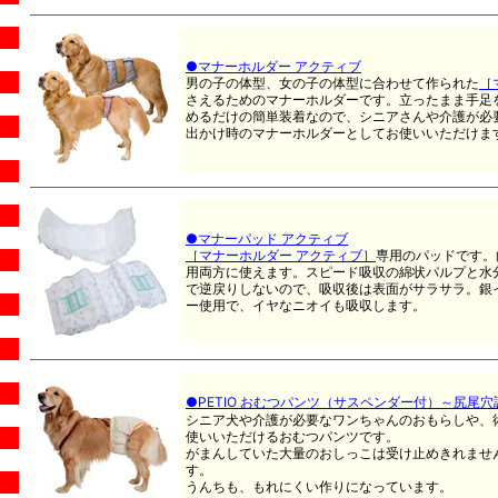
●マナーホルダー アクティブ
男の子の体型、女の子の体型に合わせて作られた
［
さえるためのマナーホルダーです。立ったまま手足
めるだけの簡単装着なので、シニアさんや介護が必
出かけ時のマナーホルダーとしてお使いいただけま
●マナーパッド アクティブ
［マナーホルダー アクティブ］
専用のパッドです。
用両方に使えます。スピード吸収の綿状パルプと水
で逆戻りしないので、吸収後は表面がサラサラ。銀
ー使用で、イヤなニオイも吸収します。
●PETIO おむつパンツ（サスペンダー付）～尻尾
シニア犬や介護が必要なワンちゃんのおもらしや、
使いいただけるおむつパンツです。
がまんしていた大量のおしっこは受け止めきれませ
す。
うんちも、もれにくい作りになっています。