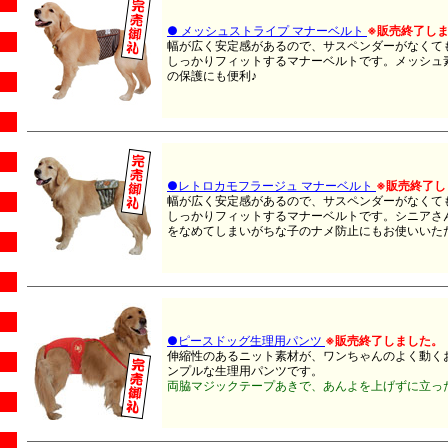
● メッシュストライプ マナーベルト
※販売終了し
幅が広く安定感があるので、サスペンダーがなくて
しっかりフィットするマナーベルトです。メッシュ
の保護にも便利♪
●レトロカモフラージュ マナーベルト
※販売終了し
幅が広く安定感があるので、サスペンダーがなくて
しっかりフィットするマナーベルトです。シニアさ
をなめてしまいがちな子のナメ防止にもお使いいた
●ピースドッグ生理用パンツ
※販売終了しました。
伸縮性のあるニット素材が、ワンちゃんのよく動く
ンプルな生理用パンツです。
両脇マジックテープあきで、あんよを上げずに立っ