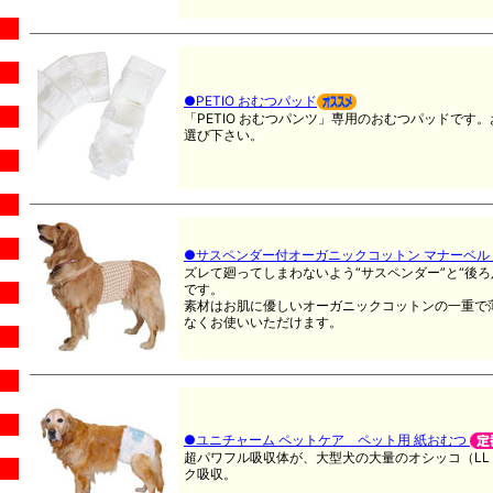
●PETIO おむつパッド
「PETIO おむつパンツ」専用のおむつパッドです
選び下さい。
●サスペンダー付オーガニックコットン マナーベル
ズレて廻ってしまわないよう“サスペンダー”と“後
です。
素材はお肌に優しいオーガニックコットンの一重で
なくお使いいただけます。
●ユニチャーム ペットケア ペット用 紙おむつ
超パワフル吸収体が、大型犬の大量のオシッコ（LL：
ク吸収。