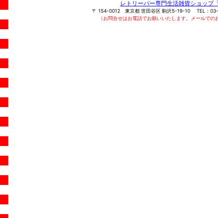
レトリーバー専門生活雑貨ショップ
〒
154-0012
東京都
世田谷区
駒沢5-19-10
TEL：
03
（お問合せはお電話でお願いいたします。メールでの