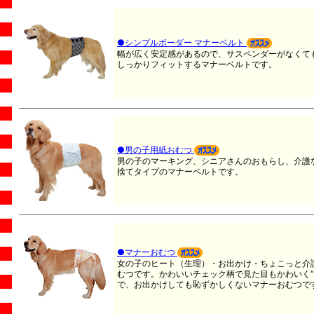
●シンプルボーダー マナーベルト
幅が広く安定感があるので、サスペンダーがなくて
しっかりフィットするマナーベルトです。
●男の子用紙おむつ
男の子のマーキング、シニアさんのおもらし、介護
捨てタイプのマナーベルトです。
●マナーおむつ
女の子のヒート（生理）・お出かけ・ちょこっと介
むつです。かわいいチェック柄で見た目もかわいく“
で、お出かけしても恥ずかしくないマナーおむつです(