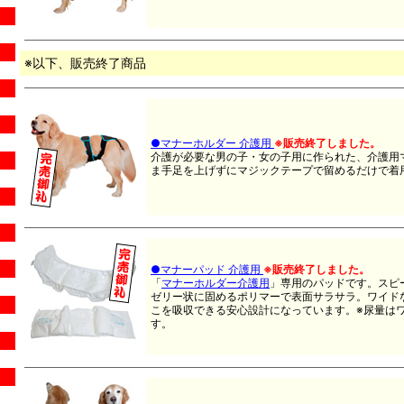
※以下、販売終了商品
●マナーホルダー 介護用
※販売終了しました。
介護が必要な男の子・女の子用に作られた、介護用
ま手足を上げずにマジックテープで留めるだけで着
●マナーパッド 介護用
※販売終了しました。
「
マナーホルダー介護用
」専用のパッドです。スピ
ゼリー状に固めるポリマーで表面サラサラ。ワイド
こを吸収できる安心設計になっています。※尿量は
す。