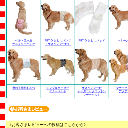
ベルト型水玉
PETIO おむつパンツ
PETIO おむつパッド
マナー
サニタリーパンツ
（サスペンダー付）
男の子用紙おむつ
シンプルボーダー
サスペンダー付
マナーホ
マナーベルト
オーガニックコットン
アクテ
マナーベルト
《お客さまレビューへの投稿はこちらから》