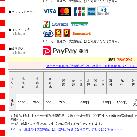
※メーカー直送の【大型商品】はご利用いただけません。
●クレジットカード
●コンビニ決済
（前払い）
※メーカー直送の【大型商品】はご利用いただけません。
●銀行振込
（前払い）
【送料
（税込10％）
】
メーカー直送の【大型商品】は、出荷日・送料が特例になります
エ
北
北
南
関
信
中
北
関
中
四
九
沖
リ
海
東
東
東
越
部
陸
西
国
国
州
縄
ア
道
北
北
送
1,100円
990円
880円
770円
880円
990円
1,100円
料
お
※【個別梱包】【メーカー直送大型商品】を除く合計金額11,000円以上は1個口の送料無料（
県除く）。
※沖縄・離島へのお届けは、ご注文後に送料をお知らせいたします。
※メーカー直送の【大型商品】は、送料が特例になります。詳しくはこちら＞＞＞