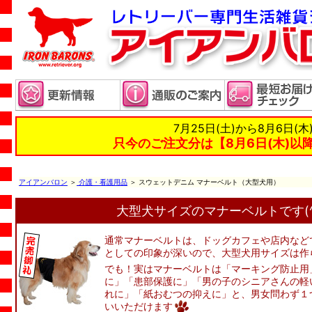
7月25日(土)から8月6日(
只今のご注文分は【8月6日(木)以
アイアンバロン
＞
介護・看護用品
＞ スウェットデニム マナーベルト（大型犬用）
大型犬サイズのマナーベルトです(^^
通常マナーベルトは、ドッグカフェや店内など
としての印象が深いので、大型犬用サイズは作
でも！実はマナーベルトは「マーキング防止用
に」「患部保護に」「男の子のシニアさんの軽
れに」「紙おむつの抑えに」と、男女問わず１
いいただけます