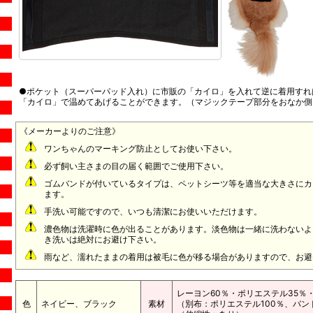
●ポケット（スーパーパッド入れ）に市販の「カイロ」を入れて逆に着用すれ
「カイロ」で温めてあげることができます。（マジックテープ部分をおなか側
《メーカーよりのご注意》
ワンちゃんのマーキング防止としてお使い下さい。
必ず飼い主さまの目の届く範囲でご使用下さい。
ゴムバンドが付いているタイプは、ペットシーツ等を適当な大きさにカ
ます。
手洗い可能ですので、いつも清潔にお使いいただけます。
濃色物は洗濯時に色が出ることがあります。淡色物は一緒に洗わないよ
き洗いは絶対にお避け下さい。
雨など、濡れたままの着用は被毛に色が移る場合がありますので、お避
レーヨン60％・ポリエステル35％
色
ネイビー、ブラック
素材
（別布：ポリエステル100％、バン