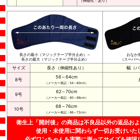
（伸縮性：あり）
長さの最小（マジックテープ半分止め）～
おなか側
長さの最大（マジックテープ半分止め）
（スーパー
サイズ
長さ（伸縮性あり）
幅（パ
56～64cm
8号
（メーカー表記：54～60cm）
62～70cm
9号
（メーカー表記：60～66cm）
68～76cm
10号
（メーカー表記：66～72cm）
衛生上「開封後」の商品は不良品以外の返品およ
使用・未使用に関わらず一切お受けいた
必ずワンちゃんを実際に測ってサイズを確認