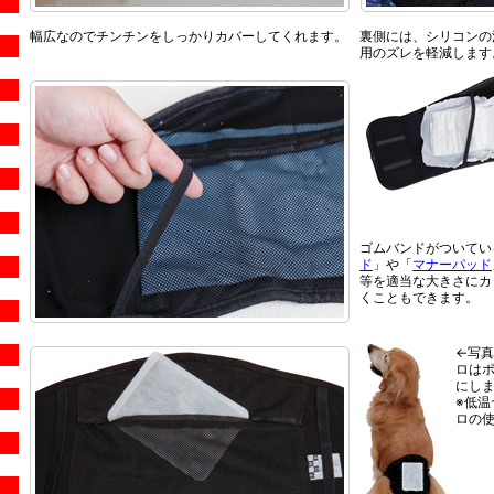
幅広なのでチンチンをしっかりカバーしてくれます。
裏側には、シリコンの
用のズレを軽減します
ゴムバンドがついてい
ド
」や「
マナーパッド
等を適当な大きさにカ
くこともできます。
←写
ロは
にし
※低
ロの