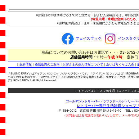
※営業日の午後３時ごろまでのご注文分・および入金確認分は、即日発送
（毎週火曜・水曜は定休日のため、
※開封後の商品は、使用・未使用にかかわらず返品できませ
フェイスブック
インスタグ
商品についてのお問い合わせはお電話で・・・03-5752-7
店舗営業時間
：11時
～午後３時
定休日
｜
更新情報
｜
通信販売のご案内
｜
お客さまの個人情報について
｜
あいばろくらぶ入会
｜
「BLOND FAIRY」はアイアンバロンのオリジナルブランドです。「アイアンバロン」および「IRONBA
バロンの登録商標です。このウエブサイト上の画像および文章を無断で転載・引用することは、法律で禁
(C) IRONBARONS All Right Reserved.
アイアンバロン・スマホ支店（スマートフォン
ゴールデンレトリーバー
・ラブラドールレトリーバ
レトリーバー専門生活雑貨ショップ
〒
154-0012
東京都
世田谷区
駒沢5-19-10
TEL：
03
（お問合せはお電話でお願いいたします。メールでの