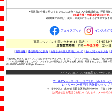
※営業日の午後３時ごろまでのご注文分・および入金確認分は、即日発送
（毎週火曜・水曜は定休日のため、
※開封後の商品は、使用・未使用にかかわらず返品できませ
フェイスブック
インスタグ
商品についてのお問い合わせはお電話で・・・03-5752-7
店舗営業時間
：11時
～午後３時
定休日
｜
更新情報
｜
通信販売のご案内
｜
お客さまの個人情報について
｜
あいばろくらぶ入会
｜
「BLOND FAIRY」はアイアンバロンのオリジナルブランドです。「アイアンバロン」および「IRONBA
バロンの登録商標です。このウエブサイト上の画像および文章を無断で転載・引用することは、法律で禁
(C) IRONBARONS All Right Reserved.
アイアンバロン・スマホ支店（スマートフォン
ゴールデンレトリーバー
・ラブラドールレトリーバ
レトリーバー専門生活雑貨ショップ
〒
154-0012
東京都
世田谷区
駒沢5-19-10
TEL：
03
（お問合せはお電話でお願いいたします。メールでの