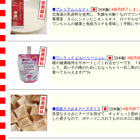
●プレミアムミルク＋
※販売終了しま
北海道の乳原料を使用し、乳糖を分解！なのでワン
養豊富、さらにシャンピニオンエキス、ローヤルゼ
ワンちゃんの健康と免疫力ＵＰを美味しく手軽にサ
●ワンラック ビルベリージュレ
※販売
瞳の健康維持をサポートしてくれるゼリーです。７
して、若い子の瞳のためにもなっちゃう一石二鳥の
食べてもらえます(^^)v
●国産ささみ＆チーズダイス
※販売終
良質なささみとチーズを混ぜて、ギュギュッと固め
した硬さなので、ポケットに入れてもボロボロに崩