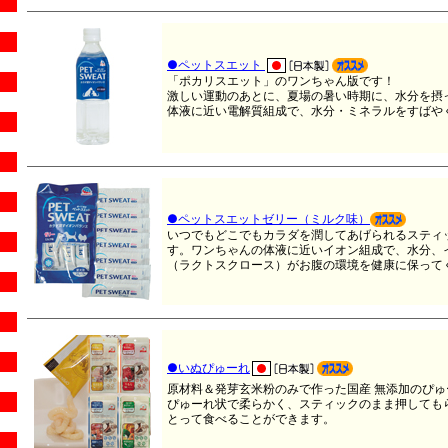
●ペットスエット
「ポカリスエット」のワンちゃん版です！
激しい運動のあとに、夏場の暑い時期に、水分を摂
体液に近い電解質組成で、水分・ミネラルをすばや
●ペットスエットゼリー（ミルク味）
いつでもどこでもカラダを潤してあげられるスティ
す。ワンちゃんの体液に近いイオン組成で、水分、
（ラクトスクロース）がお腹の環境を健康に保って
●いぬぴゅーれ
原材料＆発芽玄米粉のみで作った国産 無添加のぴ
ぴゅーれ状で柔らかく、スティックのまま押しても
とって食べることができます。