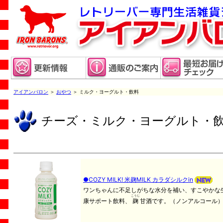
アイアンバロン
＞
おやつ
＞ ミルク・ヨーグルト・飲料
チーズ・ミルク・ヨーグルト・
●COZY MILK! 米麹MILK カラダシルクin
ワンちゃんに不足しがちな水分を補い、すこやかな
こうじ
康サポート飲料、
麹
甘酒です。（ノンアルコール