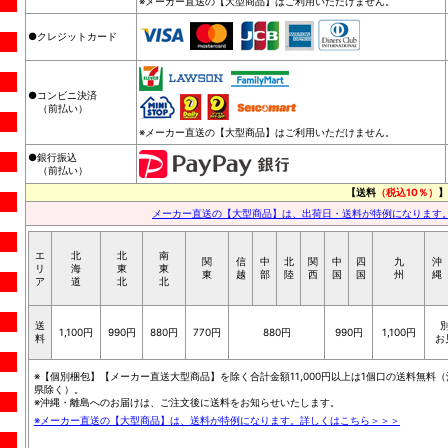
※メーカー直送の【大型商品】はご利用いただけません。
●クレジットカード
●コンビニ決済
（前払い）
※メーカー直送の【大型商品】はご利用いただけません。
●銀行振込
（前払い）
【送料
（税込10％）
】
メーカー直送の【大型商品】は、出荷日・送料が特例になります
エ
北
北
南
関
信
中
北
関
中
四
九
沖
リ
海
東
東
東
越
部
陸
西
国
国
州
縄
ア
道
北
北
送
1,100円
990円
880円
770円
880円
990円
1,100円
料
お
※【個別梱包】【メーカー直送大型商品】を除く合計金額11,000円以上は1個口の送料無料（
県除く）。
※沖縄・離島へのお届けは、ご注文後に送料をお知らせいたします。
※メーカー直送の【大型商品】は、送料が特例になります。詳しくはこちら＞＞＞