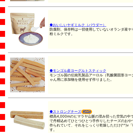
●おいしいヤギミルク（パウダー）
防腐剤、保存料は一切使用していないオランダ産ヤギ
粉ミルクです。
●モンゴル産ヨーグルトスティック
モンゴル国の伝統乳製品アーロル（乳酸菌固形ヨー
ゃん用に添加物を使用せず作りました。
●ストロングチーズ
標高4,000mのヒマラヤ山脈の澄み切った空気の
で丹精込めてひとつひとつ手作りしたチーズのおや
作られていて、それをじっくり乾燥しただけ(^^)v
す。