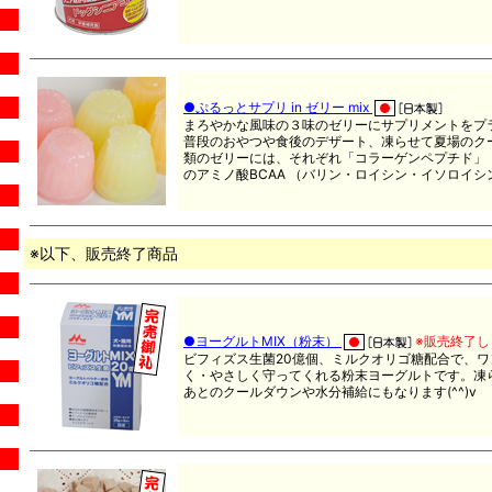
●ぷるっとサプリ in ゼリー mix
まろやかな風味の３味のゼリーにサプリメントをプ
普段のおやつや食後のデザート、凍らせて夏場のク
類のゼリーには、それぞれ「コラーゲンペプチド」「
のアミノ酸BCAA （バリン・ロイシン・イソロイ
※以下、販売終了商品
●ヨーグルトMIX（粉末）
※販売終了し
ビフィズス生菌20億個、ミルクオリゴ糖配合で、
く・やさしく守ってくれる粉末ヨーグルトです。凍
あとのクールダウンや水分補給にもなります(^^)v