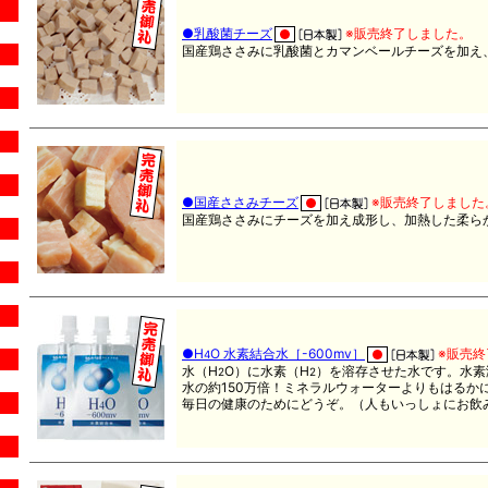
●乳酸菌チーズ
※販売終了しました。
国産鶏ささみに乳酸菌とカマンベールチーズを加え
●国産ささみチーズ
※販売終了しました
国産鶏ささみにチーズを加え成形し、加熱した柔ら
●H
O 水素結合水［-600mv］
※販売
4
水（H
O）に水素（H
）を溶存させた水です。水素溶存
2
2
水の約150万倍！ミネラルウォーターよりもはるか
毎日の健康のためにどうぞ。（人もいっしょにお飲