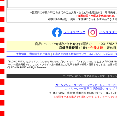
※営業日の午後３時ごろまでのご注文分・および入金確認分は、即日発送
（毎週火曜・水曜は定休日のため、
※開封後の商品は、使用・未使用にかかわらず返品できませ
フェイスブック
インスタグ
商品についてのお問い合わせはお電話で・・・03-5752-7
店舗営業時間
：11時
～午後３時
定休日
｜
更新情報
｜
通信販売のご案内
｜
お客さまの個人情報について
｜
あいばろくらぶ入会
｜
「BLOND FAIRY」はアイアンバロンのオリジナルブランドです。「アイアンバロン」および「IRONBA
バロンの登録商標です。このウエブサイト上の画像および文章を無断で転載・引用することは、法律で禁
(C) IRONBARONS All Right Reserved.
アイアンバロン・スマホ支店（スマートフォン
ゴールデンレトリーバー
・ラブラドールレトリーバ
レトリーバー専門生活雑貨ショップ
〒
154-0012
東京都
世田谷区
駒沢5-19-10
TEL：
03
（お問合せはお電話でお願いいたします。メールでの