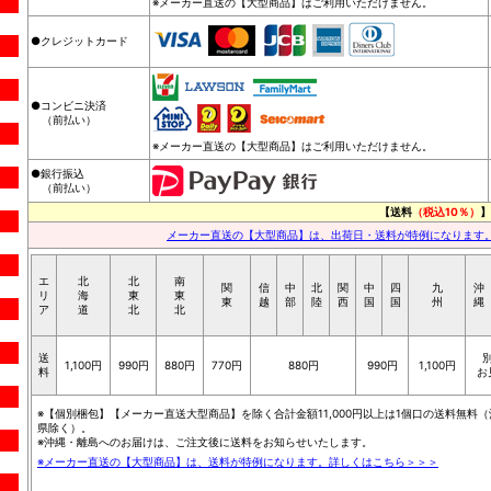
※メーカー直送の【大型商品】はご利用いただけません。
●クレジットカード
●コンビニ決済
（前払い）
※メーカー直送の【大型商品】はご利用いただけません。
●銀行振込
（前払い）
【送料
（税込10％）
】
メーカー直送の【大型商品】は、出荷日・送料が特例になります
エ
北
北
南
関
信
中
北
関
中
四
九
沖
リ
海
東
東
東
越
部
陸
西
国
国
州
縄
ア
道
北
北
送
1,100円
990円
880円
770円
880円
990円
1,100円
料
お
※【個別梱包】【メーカー直送大型商品】を除く合計金額11,000円以上は1個口の送料無料（
県除く）。
※沖縄・離島へのお届けは、ご注文後に送料をお知らせいたします。
※メーカー直送の【大型商品】は、送料が特例になります。詳しくはこちら＞＞＞