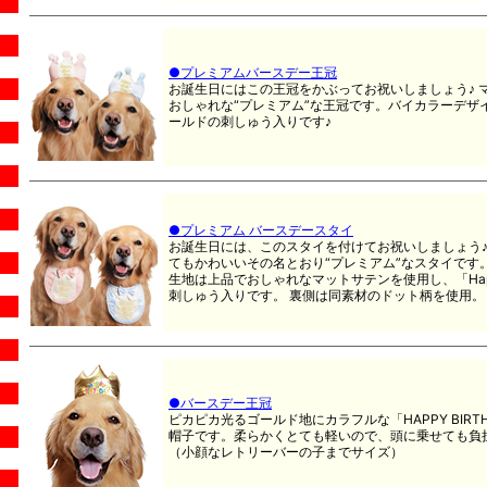
●プレミアムバースデー王冠
お誕生日にはこの王冠をかぶってお祝いしましょう♪ 
おしゃれな“プレミアム”な王冠です。バイカラーデザインに「
ールドの刺しゅう入りです♪
●プレミアム バースデースタイ
お誕生日には、このスタイを付けてお祝いしましょう♪
てもかわいいその名とおり“プレミアム”なスタイです
生地は上品でおしゃれなマットサテンを使用し、「Happy 
刺しゅう入りです。 裏側は同素材のドット柄を使用。
●バースデー王冠
ピカピカ光るゴールド地にカラフルな「HAPPY BIR
帽子です。柔らかくとても軽いので、頭に乗せても負
（小顔なレトリーバーの子までサイズ）