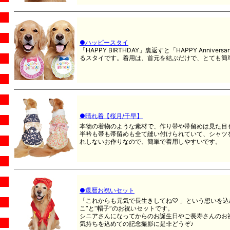
●ハッピースタイ
「HAPPY BIRTHDAY」裏返すと「HAPPY Anniv
るスタイです。着用は、首元を結ぶだけで、とても簡単(
●晴れ着【桜月/千早】
本物の着物のような素材で、作り帯や帯留めは見た目
半衿も帯も帯留めも全て縫い付けられていて、シャツ
れしないお作りなので、簡単で着用しやすいです。
●還暦お祝いセット
「これからも元気で長生きしてね♡ 」という想いを込
こ”と“帽子”のお祝いセットです。
シニアさんになってからのお誕生日やご長寿さんのお
気持ちを込めての記念撮影に是非どうぞ♪