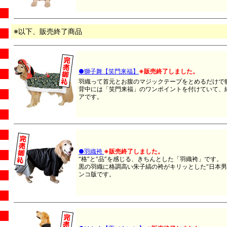
※以下、販売終了商品
●獅子舞【笑門来福】
※販売終了しました。
羽織って首元とお腹のマジックテープをとめるだけで獅
背中には「笑門来福」のワンポイントを付けていて、
アです。
●羽織袴
※販売終了しました。
“格”と“品”を感じる、きちんとした「羽織袴」です。
黒の羽織に格調高い朱子縞の袴がキリッとした“日本男
ンコ版です。