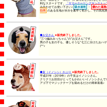
利なスヌードです。
「サマークーリングタンクトッ
み合わせてお使い下さい♪
吸水速乾
・
優れた遮熱
効果
のある生地が水分を素早く乾かし、その気化
●お父さん
※販売終了しました。
“三つ編みみっちゃん”の“お父さん”です。
男の子も女の子も、優しそうな“七三に分けたおハゲ
(^^♪
●亥（イノシシ）かぶり
※販売終了しました。
平成31年（2019年）の干支はイノシシさん。
クリクリお目目がとってもかわいいイノシシさんです(
アゴ下でマジックテープを留めるだけの簡単装着♪