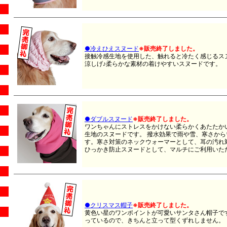
●冷えひえスヌード
※販売終了しました。
接触冷感生地を使用した、触れると冷たく感じるス
涼しげ♪柔らかな素材の着けやすいスヌードです。
●ダブルスヌード
※販売終了しました。
ワンちゃんにストレスをかけない柔らかくあたたか
生地のスヌードです。 撥水効果で雨や雪、寒さか
す。寒さ対策のネックウォーマーとして、耳の汚れ
ひっかき防止スヌードとして、マルチにご利用いた
●クリスマス帽子
※販売終了しました。
黄色い星のワンポイントが可愛いサンタさん帽子で
っているので、きちんと立って型くずれしません。