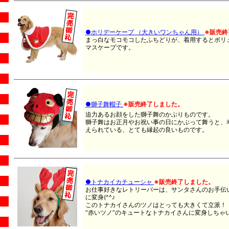
●ホリデーケープ （大きいワンちゃん用）
※販売終
まっ白なモコモコしたふちどりが、着用するとボリ
マスケープです。
●獅子舞帽子
※販売終了しました。
迫力あるお顔をした獅子舞のかぶりものです。
獅子舞はお正月やお祝い事の日にかぶって舞うと、
えられている、とても縁起の良いものです。
●トナカイカチューシャ
※販売終了しました。
お仕事好きなレトリーバーは、サンタさんのお手伝い
に変身(^^♪
このトナカイさんのツノはとっても大きくて立派！
“赤いツノ”のキュートなトナカイさんに変身しちゃ