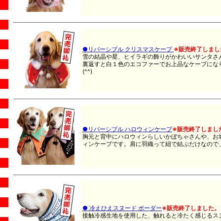
●リバーシブル クリスマスケープ
※販売終了しまし
雪の結晶や星、ヒイラギの飾りがかわいいサンタさ
裏返すと白１色のエコファーでお上品なケープにな
(^^)
●リバーシブル ハロウィンケープ
※販売終了しまし
胸元と背中にハロウィンらしいかぼちゃさんや、お
ィンケープです。肩に羽織って紐で結ぶだけなので
● 冷えひえスヌード ボーダー
※販売終了しました。
接触冷感生地を使用した、触れると冷たく感じるス