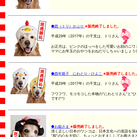
●酉（トリ）かぶり
※販売終了しました。
平成29年（2017年）の干支は、トリさん
お正月は、ピンクのほっぺをした可愛いお顔のニワ
ママにお年玉のおやつをおねだりしちゃいましょう(^
●酉年親子 にわとり・ひよこ
※販売終了しました
平成29年（2017年）の干支は、トリさん
フワフワ、モコモコした本物の"にわとりさん"と"
です(^^)
●お姫さま
※販売終了しました。
清く正しい日本のワンコは、日本文化への造詣を深
“和”の心を大切に、ちょっとおすまししてお殿さま