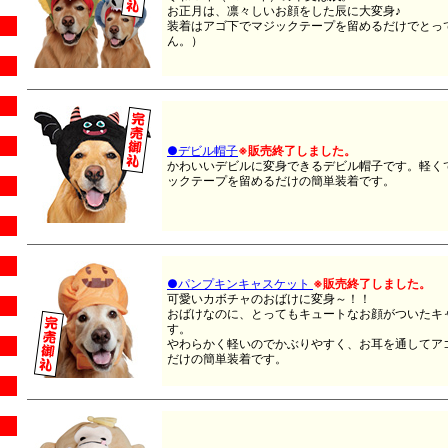
お正月は、凛々しいお顔をした辰に大変身♪
装着はアゴ下でマジックテープを留めるだけでとっても
ん。）
●デビル帽子
※販売終了しました。
かわいいデビルに変身できるデビル帽子です。軽く
ックテープを留めるだけの簡単装着です。
●パンプキンキャスケット
※販売終了しました。
可愛いカボチャのおばけに変身～！！
おばけなのに、とってもキュートなお顔がついたキ
す。
やわらかく軽いのでかぶりやすく、お耳を通してア
だけの簡単装着です。