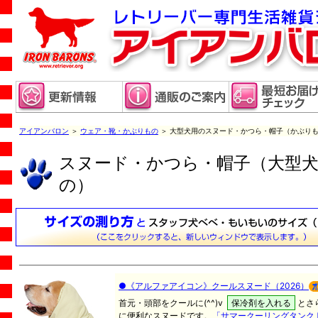
アイアンバロン
＞
ウェア・靴・かぶりもの
＞ 大型犬用のスヌード・かつら・帽子（かぶり
スヌード・かつら・帽子（大型
の）
●《アルファアイコン》クールスヌード（2026）
首元・頭部をクールに(^^)v
保冷剤を入れる
とさ
に便利なスヌードです。
「サマークーリングタンク