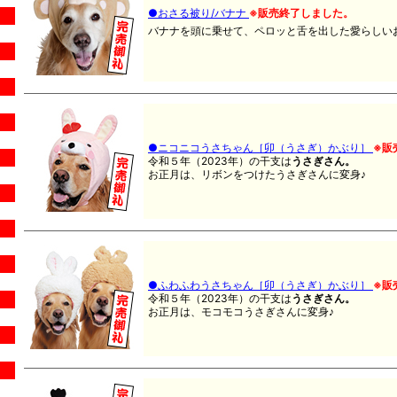
●おさる被り/バナナ
※販売終了しました。
バナナを頭に乗せて、ペロッと舌を出した愛らしいお顔
●ニコニコうさちゃん［卯（うさぎ）かぶり］
※販
令和５年（2023年）の干支は
うさぎさん。
お正月は、リボンをつけたうさぎさんに変身♪
●ふわふわうさちゃん［卯（うさぎ）かぶり］
※販
令和５年（2023年）の干支は
うさぎさん。
お正月は、モコモコうさぎさんに変身♪