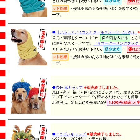
と組み合わせてお使い下さい♪
吸水速乾
・
優れた
ット効果
・
接触冷感
のある生地が水分を素早く乾
ープ。
●《アルファアイコン》クールスヌード（2023）
首元・頭部をクールに(^^)v
保冷剤を入れる
とさ
に便利なスヌードです。
「サマークーリングタンク
と組み合わせてお使い下さい♪
吸水速乾
・
優れた
ット効果
・
接触冷感
のある生地が水分を素早く乾
ープ。
●節分 鬼キャップ
※販売終了しました。
鬼は～外♪ 福は～内♪節分にピッタリな、鬼さんに
アゴ下でマジックテープを留めるだけでとても簡単です
お値段は、定価2,310円(税込)が
1,100円(税込)
●ドラゴンキャップ
※販売終了しました。
令和６年（2024年）の干支は
辰
。