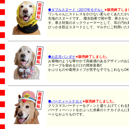
●ダブルスヌード（2017年モデル）
※販売終了しま
ワンちゃんにストレスをかけない柔らかくあたたか
生地のスヌードです。 撥水効果で雨や雪、寒さか
す。寒さ対策のネックウォーマーとして、耳の汚れ
ひっかき防止スヌードとして、マルチにご利用いた
●お正月バンダナ
※販売終了しました。
お着物のような華やかで高級感のあるデザインのお
クテープを留めるだけの簡単装着!!
かぶりものや着用タイプが苦手な子でもこれならOKで
●パーティートナカイ
※販売終了しました。
クリスマスパーティーをグ～ンと盛り上げてくれる
パーティーハットをかぶった赤鼻のトナカイさんに
ートなかぶりものです。