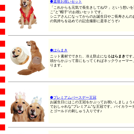
●還暦お祝いセット
「これからも元気で長生きしてね♡ 」という想いを
こ”と“帽子”のお祝いセットです。
シニアさんになってからのお誕生日やご長寿さんの
の気持ちを込めての記念撮影に是非どうぞ♪
●はらまき
ニット素材でできた、冷え防止になる
はらまき
です
頭からかぶって首にもってくればネックウォーマー
ります。
●プレミアムバースデー王冠
お誕生日にはこの王冠をかぶってお祝いしましょう♪
でおしゃれな“プレミアム”な王冠です。バイカラーデザイン
とゴールドの刺しゅう入りです♪