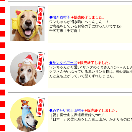
●招き猫帽子
※販売終了しました。
ワンちゃんが招き猫にへ～んしん！！
ご商売をしているお宅の子にぴったりですね♪
千客万来！千万両！
●サンタベアーズ
※販売終了しました。
ワンちゃんが可愛い“サンタのくまさん”にへ～んし
クマさんがかぶっている赤いサンタ帽は、軽い詰め
んと立ち上がっていて型くずれしません。
●めでたい富士山帽子
※販売終了しました。
［祝］富士山世界遺産登録＼^o^／
「日本一」の雪化粧をした富士山が、かぶりものにな