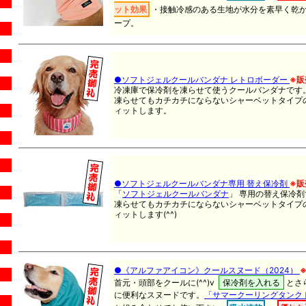
ット効果
・
接触冷感
のある生地が水分を素早く乾
ープ。
●ソフトジェルクールバンダナ レトロボーダー
※販
冷凍庫で保冷剤を凍らせて使うクールバンダナです
凍らせてもカチカチにならないシャーベットタイプ
ィットします。
●ソフトジェルクールバンダナ専用 替え保冷剤
※販
「
ソフトジェルクールバンダナ
」
専用の替え保冷剤
凍らせてもカチカチにならないシャーベットタイプ
ィットします(^^)
●《アルファアイコン》クールスヌード（2024）
首元・頭部をクールに(^^)v
保冷剤を入れる
とさ
に便利なスヌードです。
「サマークーリングタンク