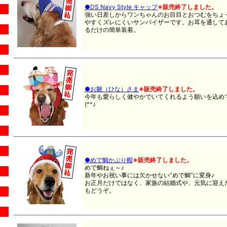
●DS Navy Style キャップ
※販売終了しました。
強い日差しからワンちゃんのお目目とおつむをちょ
やすくズレにくいサンバイザーです。お耳を通して
るだけの簡単装着。
●お雛（ひな）さま
※販売終了しました。
今年も愛らしく健やかでいてくれるよう願いを込め
(^^♪
●めで鯛かぶり帽
※販売終了しました。
めで鯛ねぇ～♪
新年やお祝い事には欠かせない“めで鯛”に変身♪
お正月だけではなく、家族の結婚式や、元気に迎え
もどうぞ。