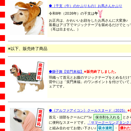
●［干支（午）のかぶりもの］お馬さんかぶり
令和8年（2026年）の干支は
午
お正月は、かわいいお顔をしたお馬さんに大変身♪
装着はアゴ下でマジックテープを留めるだけでとっても
（耳は出ません。）
※以下、販売終了商品
●獅子舞【笑門来福】
※販売終了しました。
羽織って首元とお腹のマジックテープをとめるだけで
背中には「笑門来福」のワンポイントを付けていて
ェアです。
●《アルファアイコン》クールスヌード（2025）
※
首元・頭部をクールに(^^)v
保冷剤を入れる
とさ
に便利なスヌードです。
「サマークーリングタンク
と組み合わせてお使い下さい♪
吸水速乾
・
優れた