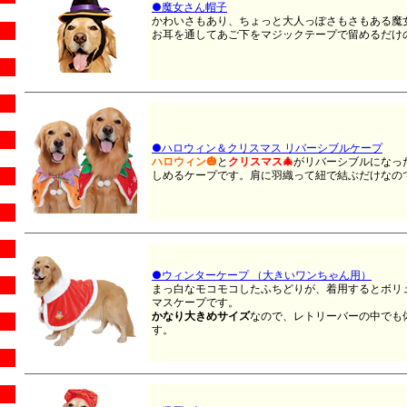
●魔女さん帽子
かわいさもあり、ちょっと大人っぽさもさもある魔
お耳を通してあご下をマジックテープで留めるだけ
●ハロウィン＆クリスマス リバーシブルケープ
ハロウィン🎃
と
クリスマス🎄
がリバーシブルになっ
しめるケープです。肩に羽織って紐で結ぶだけなの
●ウィンターケープ （大きいワンちゃん用）
まっ白なモコモコしたふちどりが、着用するとボリ
マスケープです。
かなり大きめサイズ
なので、レトリーバーの中でも
す。