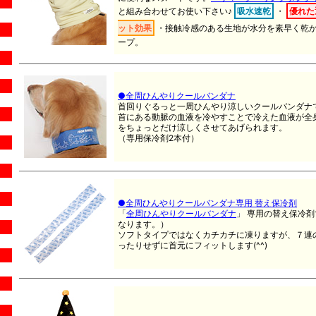
と組み合わせてお使い下さい♪
吸水速乾
・
優れた
ット効果
・
接触冷感
のある生地が水分を素早く乾
ープ。
●全周ひんやりクールバンダナ
首回りぐるっと一周ひんやり涼しいクールバンダナ
首にある動脈の血液を冷やすことで冷えた血液が全
をちょっとだけ涼しくさせてあげられます。
（専用保冷剤2本付）
●全周ひんやりクールバンダナ専用 替え保冷剤
「
全周ひんやりクールバンダナ
」
専用の替え保冷剤
なります。）
ソフトタイプではなくカチカチに凍りますが、７連
ったりせずに首元にフィットします(^^)