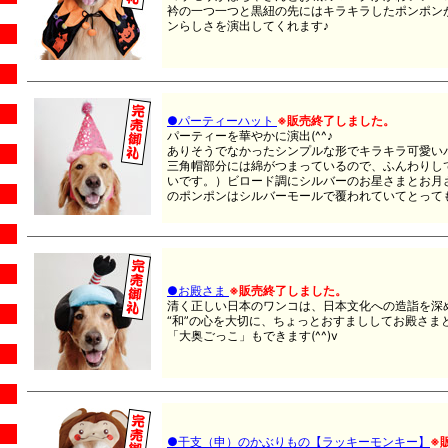
衿の一つ一つと黒紐の先にはキラキラしたポンポン
ンらしさを演出してくれます♪
●パーティーハット
※販売終了しました。
パーティーを華やかに演出(^^♪
ありそうでなかったシンプルな形でキラキラ可愛い
三角帽部分には綿がつまっているので、ふんわりし
いです。）ビロード調にシルバーのお星さまとお月
のポンポンはシルバーモールで覆われていてとって
●お殿さま
※販売終了しました。
清く正しい日本のワンコは、日本文化への造詣を深
“和”の心を大切に、ちょっとおすまししてお殿さま
「大奥ごっこ」もできます(^^)v
●干支（申）のかぶりもの【ラッキーモンキー】
※