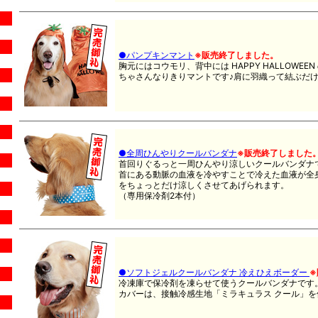
●パンプキンマント
※販売終了しました。
胸元にはコウモリ、背中には HAPPY HALLOWE
ちゃさんなりきりマントです♪肩に羽織って結ぶだ
●全周ひんやりクールバンダナ
※販売終了しました
首回りぐるっと一周ひんやり涼しいクールバンダナ
首にある動脈の血液を冷やすことで冷えた血液が全
をちょっとだけ涼しくさせてあげられます。
（専用保冷剤2本付）
●ソフトジェルクールバンダナ 冷えひえボーダー
※
冷凍庫で保冷剤を凍らせて使うクールバンダナです
カバーは、接触冷感生地「ミラキュラス クール」を