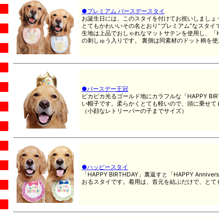
●プレミアム バースデースタイ
お誕生日には、このスタイを付けてお祝いしましょう
とてもかわいいその名とおり“プレミアム”なスタイ
生地は上品でおしゃれなマットサテンを使用し、「Happy
の刺しゅう入りです。 裏側は同素材のドット柄を使
●バースデー王冠
ピカピカ光るゴールド地にカラフルな「HAPPY BI
い帽子です。柔らかくとても軽いので、頭に乗せて
（小顔なレトリーバーの子までサイズ）
●ハッピースタイ
「HAPPY BIRTHDAY」裏返すと「HAPPY Anni
おるスタイです。着用は、首元を結ぶだけで、とても簡