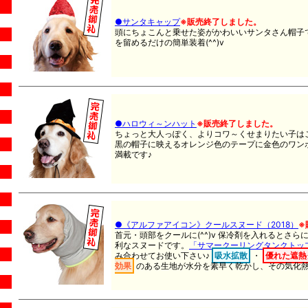
●サンタキャップ
※販売終了しました。
頭にちょこんと乗せた姿がかわいいサンタさん帽子
を留めるだけの簡単装着(^^)v
●ハロウィ～ンハット
※販売終了しました。
ちょっと大人っぽく、よりコワ～くせまりたい子は
黒の帽子に映えるオレンジ色のテープに金色のワン
満載です♪
●《アルファアイコン》クールスヌード（2018）
※
首元・頭部をクールに(^^)v 保冷剤を入れるとさ
利なスヌードです。
「サマークーリングタンクトッ
み合わせてお使い下さい♪
吸水拡散
・
優れた遮熱
効果
のある生地が水分を素早く乾かし、その気化