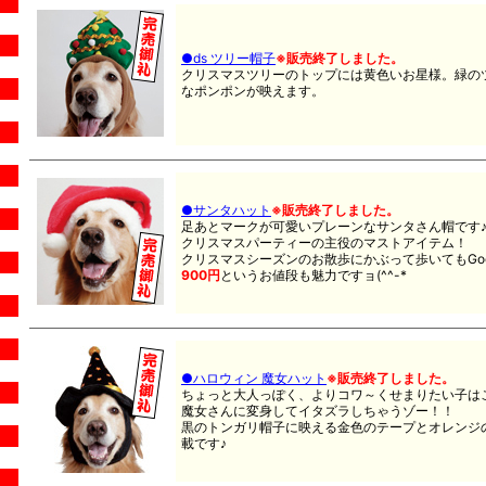
●ds ツリー帽子
※販売終了しました。
クリスマスツリーのトップには黄色いお星様。緑の
なポンポンが映えます。
●サンタハット
※販売終了しました。
足あとマークが可愛いプレーンなサンタさん帽です
クリスマスパーティーの主役のマストアイテム！
クリスマスシーズンのお散歩にかぶって歩いてもGood
900円
というお値段も魅力ですョ(^^-*
●ハロウィン 魔女ハット
※販売終了しました。
ちょっと大人っぽく、よりコワ～くせまりたい子は
魔女さんに変身してイタズラしちゃうゾー！！
黒のトンガリ帽子に映える金色のテープとオレンジ
載です♪