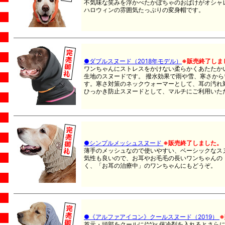
不気味な笑みを浮かべたかぼちゃのおばけがオシャ
ハロウィンの雰囲気たっぷりの変身帽です。
●ダブルスヌード（2018年モデル）
※販売終了しま
ワンちゃんにストレスをかけない柔らかくあたたか
生地のスヌードです。 撥水効果で雨や雪、寒さか
す。寒さ対策のネックウォーマーとして、耳の汚れ
ひっかき防止スヌードとして、マルチにご利用いた
●シンプルメッシュスヌード
※販売終了しました。
薄手のメッシュなので使いやすい、ベーシックなス
気性も良いので、お耳やお毛毛の長いワンちゃんの
く、「お耳の治療中」のワンちゃんにもどうぞ。
●《アルファアイコン》クールスヌード（2019）
首元・頭部をクールに(^^)v 保冷剤を入れるとさ