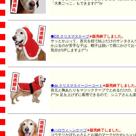
「大奥ごっこ」もできます(^^)v
●DS クリスマスケープ
※販売終了しました。
サッとかぶって、首元を紐で結ぶだけのサンタさん
かぶるのが苦手な子は、帽子は脱いで肩にかけてお
気分がUPしますよ(^^♪
●ds クリスマスイージーコート
※販売終了しました
首元と
胸あたりをマジックテープでとめるだけの、
(^^)v 足を上げずに着用できるので、シニアさんも楽
●ハロウィ～ンケープ
※販売終了しました。
コウモリかぼちゃさんとお城のマークがかわいいハ