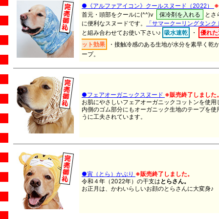
●《アルファアイコン》クールスヌード（2022）
首元・頭部をクールに(^^)v
保冷剤を入れる
とさ
に便利なスヌードです。
「サマークーリングタンク
と組み合わせてお使い下さい♪
吸水速乾
・
優れた
ット効果
・
接触冷感
のある生地が水分を素早く乾
ープ。
●フェアオーガニックスヌード
※販売終了しました
お肌にやさしいフェアオーガニックコットンを使用
内側のゴム部分にもオーガニック生地のテープを使
うに工夫されています。
●寅（とら）かぶり
※販売終了しました。
令和４年（2022年）の干支は
とらさん。
お正月は、かわいらしいお顔のとらさんに大変身♪