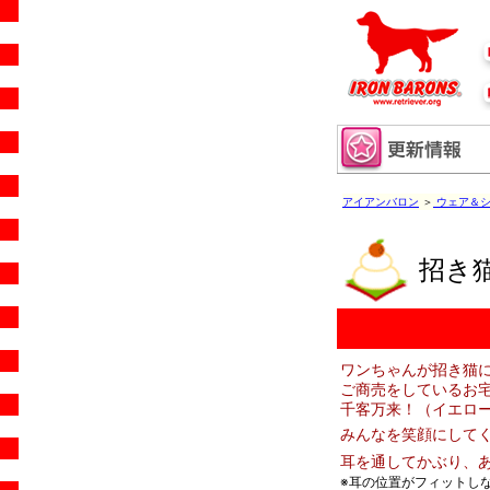
アイアンバロン
＞
ウェア＆
招き
ワンちゃんが招き猫
ご商売をしているお宅
千客万来！（イエロ
みんなを笑顔にして
耳を通してかぶり、
※耳の位置がフィットし