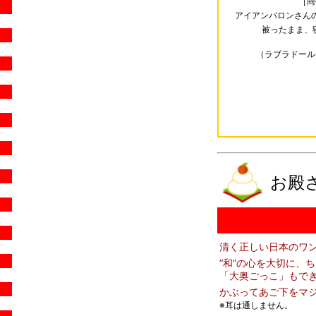
［商
アイアンバロンさん
被ったまま、寝
（ラブラドール
お殿
清く正しい日本のワ
“和”の心を大切に、
「大奥ごっこ」もできま
かぶってあご下をマ
※耳は通しません。