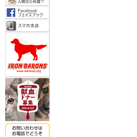
《キッチンドッグ！》モ
ンデリ