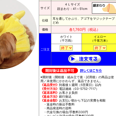
４Ｌサイズ
サイズ
顔まわり：41～51cm
耳を通してかぶり、アゴ下をマジックテープ
仕様
どめ
各1,760円（税込）
価格
ホワイト
イエロー
（千万両）
（千客万来）
ご注文
※開封後（開栓後・組み立て後・試用後）の商品は使
用／未使用にかかわらず、返品できません。
《返品受付》
到着後１週間（5営業日）以内
《受付方法》
電話連絡（03-5752-7117）
《返送送料》
お客さま負担
《返金方法》
銀行振込
《返金金額》
お支払い額から下記の実費を相殺
・返金時の振込手数料
・商品発送時の送料
・代金引換の場合/手数料330円
・コンビニ決済の場合/手数料220円