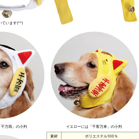
います(^^)
「千万両」の小判
イエローには「千客万来」の小判
素材
ポリエステル100％