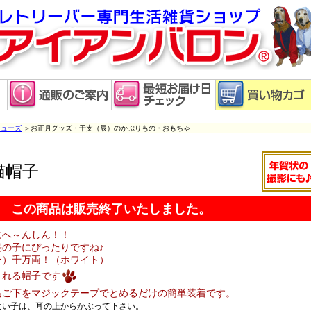
シューズ
＞お正月グッズ・干支（辰）のかぶりもの・おもちゃ
猫帽子
この商品は販売終了いたしました。
にへ～んしん！！
の子にぴったりですね♪
ー）千万両！（ホワイト）
くれる帽子です
あご下をマジックテープでとめるだけの簡単装着です。
ない子は、耳の上からかぶって下さい。