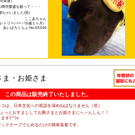
売繁盛］
の商売繁盛を願って・・・
ちゃいました(笑)
ここあちゃん
レトリーバー♀10歳１ヶ月）
あいばろくらぶ No.05349
さま・お姫さま
この商品は販売終了いたしました。
ンコは、日本文化への造詣を深めねばなりません（笑）
ちょっとおすまししてお殿さまとお姫さまにへ～んしん！！
す(^^)v
ジックテープでとめるだけの簡単装着です。