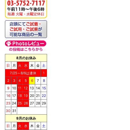
《キッチンドッグ！》ブ
リス（至福のケーキ）
8月のお休み
日
月
火
水
木
金
土
7/25～8/6は連休
1
2
3
4
5
6
7
8
9
10
11
12
13
14
15
《キッチンドッグ！》シ
ョコラッティ（至福のケ
16
17
18
19
20
21
22
ーキ）
23
24
25
26
27
28
29
30
31
9月のお休み
日
月
火
水
木
金
土