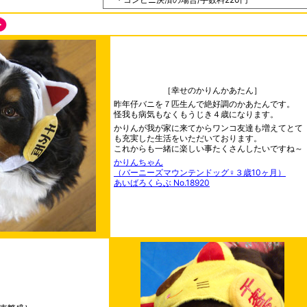
［幸せのかりんかあたん］
昨年仔バニを７匹生んで絶好調のかあたんです。
怪我も病気もなくもうじき４歳になります。
かりんが我が家に来てからワンコ友達も増えてとて
も充実した生活をいただいております。
これからも一緒に楽しい事たくさんしたいですね～
かりんちゃん
（バーニーズマウンテンドッグ♀３歳10ヶ月）
あいばろくらぶ No.18920