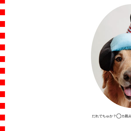
だれでちゅか？◯カ殿み