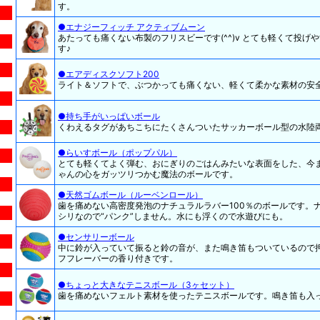
す。
●エナジーフィッチ アクティブムーン
あたっても痛くない布製のフリスビーです(^^)v とても軽くて投
す♪
●エアディスクソフト200
ライト＆ソフトで、ぶつかっても痛くない、軽くて柔かな素材の安
●持ち手がいっぱいボール
くわえるタグがあちこちにたくさんついたサッカーボール型の水陸
●らいすボール（ポップパル）
とても軽くてよく弾む、おにぎりのごはんみたいな表面をした、今
ゃんの心をガッツリつかむ魔法のボールです。
●天然ゴムボール（ルーベンロール）
歯を痛めない高密度発泡のナチュラルラバー100％のボールです。
シリなので“パンク”しません。水にも浮くので水遊びにも。
●センサリーボール
中に鈴が入っていて振ると鈴の音が、また鳴き笛もついているので
フフレーバーの香り付きです。
●ちょっと大きなテニスボール（3ヶセット）
歯を痛めないフェルト素材を使ったテニスボールです。鳴き笛も入