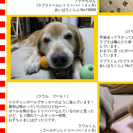
アテナちゃん
(ラブラドールレトリーバー ♀３ヶ月)
あいばろくらぶ No.15666
［け
早速送って下さって
ラブラは噛んだり体
んでいます。
おまけに貰ったボー
しています。
ラブラくん (ラブラ
あいばろくらぶ No.15
［ラウル、ゴール！］
ケロチャンボールでサッカーのように遊んでいます！
最初は怖がっていたのだけどねーー。
ボールを怖がるレトリーバーなんているのかと思った
けど、もう慣れて一人サッカー状態。
お子ちゃまにはぴったりです。
ラウルくん
（ゴールデンレトリーバー♂２ヶ月)