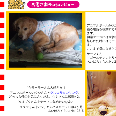
アニマルボールが大
寝る場所を移動する
ます。
勿論ケージには大切
怒られた時にはそー
す。
ここまで気に入るとは
サーフくん
（ゴールデンレトリ
あいばろくらぶ No.2
［☆モーモーさん大好き☆ ］
アニマルボールのウシさんと
グルコサミンリング
。
どっちも僕のお気に入りだよ。ウシさんに感謝×２。
次はブタさんをテーマに集めたいなあ♪
リュウくん (シベリアンハスキー ♂12歳4ヶ月)
あいばろくらぶ No.12815