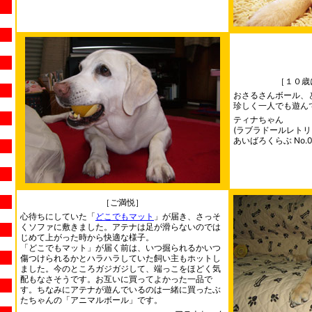
［１０歳
おさるさんボール、
珍しく一人でも遊ん
ティナちゃん
(ラブラドールレトリ
あいばろくらぶ No.0
［ご満悦］
心待ちにしていた「
どこでもマット
」が届き、さっそ
くソファに敷きました。アテナは足が滑らないのでは
じめて上がった時から快適な様子。
「どこでもマット」が届く前は、いつ掘られるかいつ
傷つけられるかとハラハラしていた飼い主もホットし
ました。今のところガジガジして、端っこをほどく気
配もなさそうです。お互いに買ってよかった一品で
す。ちなみにアテナが遊んでいるのは一緒に買ったぶ
たちゃんの「アニマルボール」です。