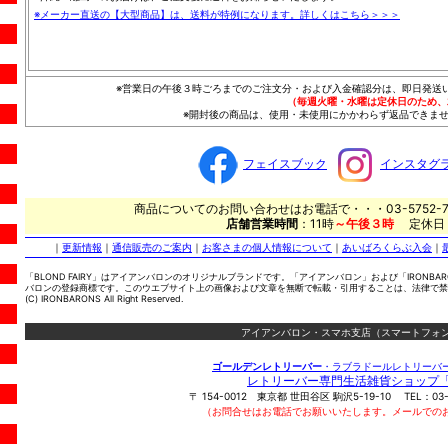
※メーカー直送の【大型商品】は、送料が特例になります。詳しくはこちら＞＞＞
※営業日の午後３時ごろまでのご注文分・および入金確認分は、即日発送
（毎週火曜・水曜は定休日のため、
※開封後の商品は、使用・未使用にかかわらず返品できませ
フェイスブック
インスタグ
商品についてのお問い合わせはお電話で・・・03-5752-7
店舗営業時間
：11時
～午後３時
定休日
｜
更新情報
｜
通信販売のご案内
｜
お客さまの個人情報について
｜
あいばろくらぶ入会
｜
「BLOND FAIRY」はアイアンバロンのオリジナルブランドです。「アイアンバロン」および「IRONBA
バロンの登録商標です。このウエブサイト上の画像および文章を無断で転載・引用することは、法律で禁
(C) IRONBARONS All Right Reserved.
アイアンバロン・スマホ支店（スマートフォン
ゴールデンレトリーバー
・ラブラドールレトリーバ
レトリーバー専門生活雑貨ショップ
〒
154-0012
東京都
世田谷区
駒沢5-19-10
TEL：
03
（お問合せはお電話でお願いいたします。メールでの