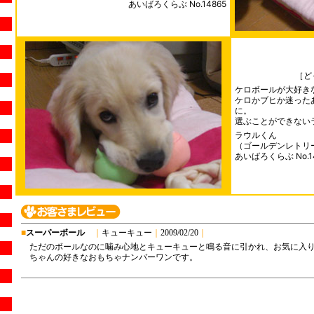
あいばろくらぶ No.14865
［ど
ケロボールが大好き
ケロかブヒか迷った
に。
選ぶことができない
ラウルくん
（ゴールデンレトリ
あいばろくらぶ No.1