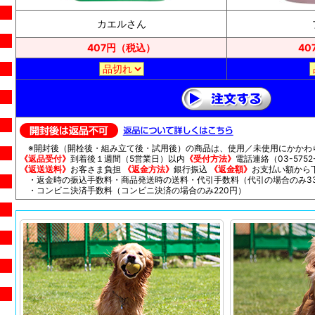
カエルさん
407円（税込）
40
※開封後（開栓後・組み立て後・試用後）の商品は、使用／未使用にかかわ
《返品受付》
到着後１週間（5営業日）以内
《受付方法》
電話連絡（03-5752-
《返送送料》
お客さま負担
《返金方法》
銀行振込
《返金額》
お支払い額から
・返金時の振込手数料・商品発送時の送料・代引手数料（代引の場合のみ33
・コンビニ決済手数料（コンビニ決済の場合のみ220円）