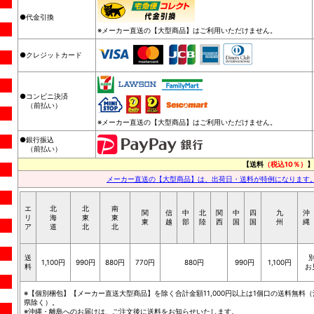
●代金引換
※メーカー直送の【大型商品】はご利用いただけません。
●クレジットカード
●コンビニ決済
（前払い）
※メーカー直送の【大型商品】はご利用いただけません。
●銀行振込
（前払い）
【送料
（税込10％）
】
メーカー直送の【大型商品】は、出荷日・送料が特例になります
エ
北
北
南
関
信
中
北
関
中
四
九
沖
リ
海
東
東
東
越
部
陸
西
国
国
州
縄
ア
道
北
北
送
1,100円
990円
880円
770円
880円
990円
1,100円
料
お
※【個別梱包】【メーカー直送大型商品】を除く合計金額11,000円以上は1個口の送料無料（
県除く）。
※沖縄・離島へのお届けは、ご注文後に送料をお知らせいたします。