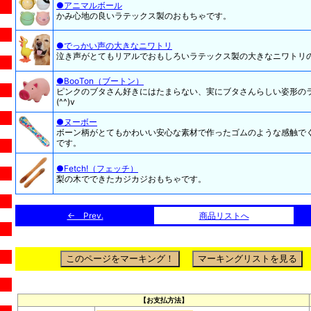
●アニマルボール
かみ心地の良いラテックス製のおもちゃです。
●でっかい声の大きなニワトリ
泣き声がとてもリアルでおもしろいラテックス製の大きなニワトリ
●BooTon（ブートン）
ピンクのブタさん好きにはたまらない、実にブタさんらしい姿形の
(^^)v
●ヌーボー
ボーン柄がとてもかわいい安心な素材で作ったゴムのような感触で
です。
●Fetch!（フェッチ）
梨の木でできたカジカジおもちゃです。
← Prev.
商品リストへ
【お支払方法】