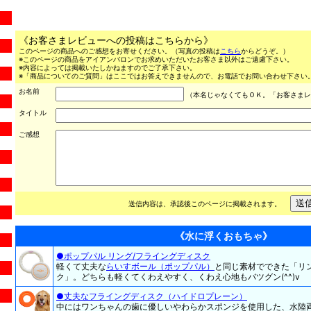
《お客さまレビューへの投稿はこちらから》
このページの商品へのご感想をお寄せください。（写真の投稿は
こちら
からどうぞ。）
※このページの商品をアイアンバロンでお求めいただいたお客さま以外はご遠慮下さい。
※内容によっては掲載いたしかねますのでご了承下さい。
※「商品についてのご質問」はここではお答えできませんので、お電話でお問い合わせ下さい。（03
お名前
（本名じゃなくてもＯＫ。「お客さまレ
タイトル
ご感想
送信内容は、承認後このページに掲載されます。
《水に浮くおもちゃ》
●ポップパル リング/フライングディスク
軽くて丈夫な
らいすボール（ポップパル）
と同じ素材でできた「リ
ク」。どちらも軽くてくわえやすく、くわえ心地もバツグン(^^)v
●丈夫なフライングディスク（ハイドロプレーン）
中にはワンちゃんの歯に優しいやわらかスポンジを使用した、水陸