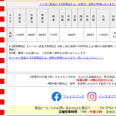
メーカー直送の【大型商品】は、出荷日・送料が特例になります
エ
北
北
南
関
信
中
北
関
中
四
九
沖
リ
海
東
東
東
越
部
陸
西
国
国
州
縄
ア
道
北
北
送
1,100円
990円
880円
770円
880円
990円
1,100円
料
お
※【個別梱包】【メーカー直送大型商品】を除く合計金額11,000円以上は1個口の送料無料（
県除く）。
※沖縄・離島へのお届けは、ご注文後に送料をお知らせいたします。
※メーカー直送の【大型商品】は、送料が特例になります。詳しくはこちら＞＞＞
※営業日の午後３時ごろまでのご注文分・および入金確認分は、即日発送
（毎週火曜・水曜は定休日のため、
※開封後の商品は、使用・未使用にかかわらず返品できませ
フェイスブック
インスタグ
商品についてのお問い合わせはお電話で・・・03-5752-7
店舗営業時間
：11時
～午後３時
定休日