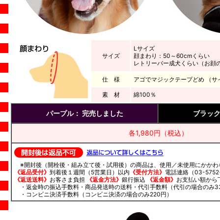
Lサイズ
サイズ
顔まわり：50～60cmくらい
レトリーバー成犬くらい（お顔
仕 様
アゴでマジックテープどめ （サ
素 材
綿100％
パープル：
完売しました
ブラッ
各1,980円（税込）
※開封後（開栓後・組み立て後・試用後）の商品は、使用／未使用にかかわ
《返品受付》
到着後１週間（5営業日）以内
《受付方法》
電話連絡（03-5752-
《返送送料》
お客さま負担
《返金方法》
銀行振込
《返金額》
お支払い額から
・返金時の振込手数料・商品発送時の送料・代引手数料（代引の場合のみ3
・コンビニ決済手数料（コンビニ決済の場合のみ220円）