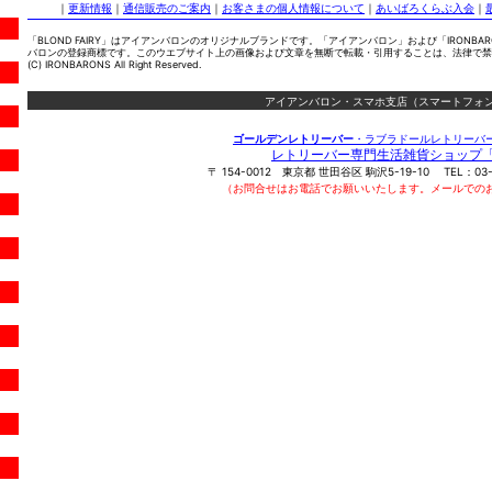
｜
更新情報
｜
通信販売のご案内
｜
お客さまの個人情報について
｜
あいばろくらぶ入会
｜
「BLOND FAIRY」はアイアンバロンのオリジナルブランドです。「アイアンバロン」および「IRONBA
バロンの登録商標です。このウエブサイト上の画像および文章を無断で転載・引用することは、法律で禁
(C) IRONBARONS All Right Reserved.
アイアンバロン・スマホ支店（スマートフォン
ゴールデンレトリーバー
・ラブラドールレトリーバ
レトリーバー専門生活雑貨ショップ
〒
154-0012
東京都
世田谷区
駒沢5-19-10
TEL：
03
（お問合せはお電話でお願いいたします。メールでの