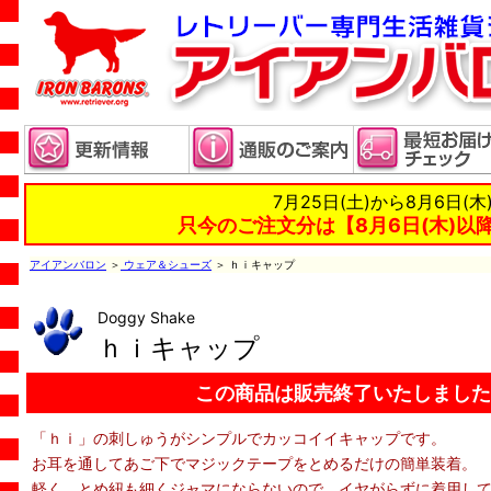
7月25日(土)から8月6日(
只今のご注文分は【8月6日(木)以
アイアンバロン
＞
ウェア＆シューズ
＞ ｈｉキャップ
Doggy Shake
ｈｉキャップ
この商品は販売終了いたしました
「ｈｉ」の刺しゅうがシンプルでカッコイイキャップです。
お耳を通してあご下でマジックテープをとめるだけの簡単装着。
軽く、とめ紐も細くジャマにならないので、イヤがらずに着用し