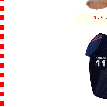
３Ｌ
をも