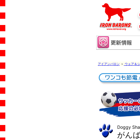
アイアンバロン
＞
ウェア＆シ
Doggy Sh
がん