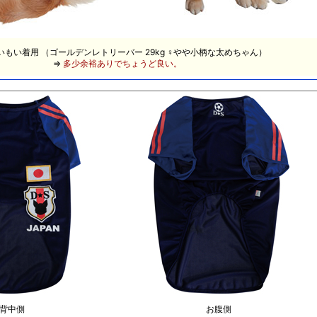
いもい着用 （ゴールデンレトリーバー 29kg ♀
やや小柄な太めちゃん）
⇒
多少余裕ありでちょうど良い。
背中側
お腹側