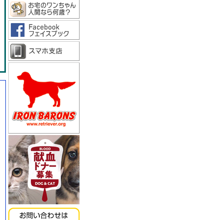
《キッチンドッグ！》モ
ンデリ