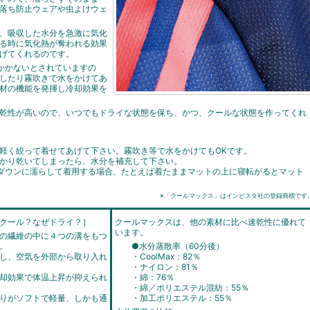
落ち防止ウェアや虫よけウェ
、吸収した水分を急激に気化
る時に気化熱が奪われる効果
げてくれるのです。
かかないとされていますの
したり霧吹きで水をかけてあ
材の機能を発揮し冷却効果を
乾性が高いので、いつでもドライな状態を保ち、かつ、クールな状態を作ってくれ
軽く絞って着せてあげて下さい。霧吹き等で水をかけてもOKです。
かり乾いてしまったら、水分を補充して下さい。
ダウンに濡らして着用する場合、たとえば着たままマットの上に寝転がるとマット
※「クールマックス」はインビスタ社の登録商標です
クール？なぜドライ？］
クールマックスは、他の素材に比べ速乾性に優れて
います。
の繊維の中に４つの溝をもつ
。
●水分蒸散率（60分後）
し、空気を外部から取り入れ
・CoolMax：82％
・ナイロン：81％
却効果で体温上昇が抑えられ
・綿：76％
・綿／ポリエステル混紡：55％
りがソフトで軽量、しかも通
・加工ポリエステル：55％