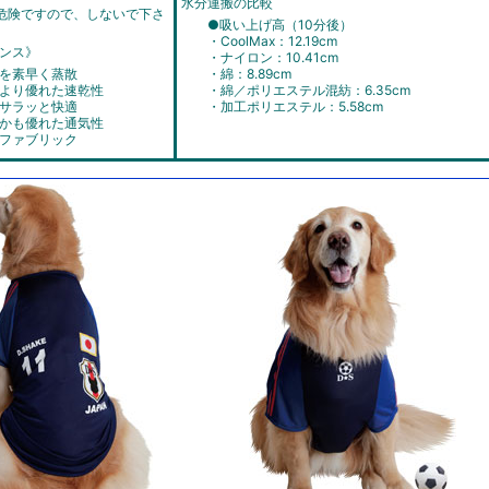
水分運搬の比較
危険ですので、しないで下さ
●吸い上げ高（10分後）
・CoolMax：12.19cm
ンス》
・ナイロン：10.41cm
を素早く蒸散
・綿：8.89cm
より優れた速乾性
・綿／ポリエステル混紡：6.35cm
サラッと快適
・加工ポリエステル：5.58cm
かも優れた通気性
ファブリック