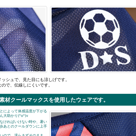
メッシュで、見た目にも涼しげです。
なので、伝線しにくいです。
素材クールマックスを使用したウェアです。
とによって体感温度が下がる
大助かり(^o^)v
なければいけない時や、暑い
歩あとのクールダウンに上手
いので、濡らさずそのまま