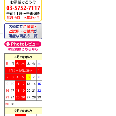
《キッチンドッグ！》ブ
リス（至福のケーキ）
8月のお休み
日
月
火
水
木
金
土
7/25～8/6は連休
1
2
3
4
5
6
7
8
9
10
11
12
13
14
15
《キッチンドッグ！》シ
ョコラッティ（至福のケ
16
17
18
19
20
21
22
ーキ）
23
24
25
26
27
28
29
30
31
9月のお休み