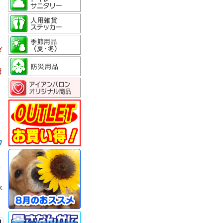
ダ
目
。
ワ
ば
水