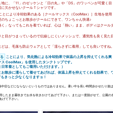
地に、「11」のゼッケンと「日の丸」や「DS」のワッペンが可愛く目
援に欠かせないクールＴシャツです。
ことにより冷却効果のある［クールマックス（CoolMax）］生地を使用
夏のちょこっとお散歩がクールにできて、ワンちゃん快適♪
熱く」なってもこれを着ていれば、心は「熱い」まま、ボディはクール
りと目がつまっているので伝線しにくいメッシュで、通気性も良く見た
などは、毛落ち防止ウェアとして「濡らさずに着用」しても良いですね
る
ことにより、気化熱による冷却効果で体温の上昇を抑えてくれる爽
ス CoolMax」を使用したタンクトップです。
ま日常着としてもご着用いただけます。）
とお散歩に濡らして着せてあげれば、体温上昇を抑えてくれる効果で、
”もきっと少なくなりますョ！
熱中症などにならないというものではありません。暑い中を長い時間歩かせたり遊
用したまま霧吹きでお水を吹きかけてあげて下さい。または一度脱がせて、公園の
あげて下さい。