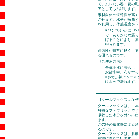
で、ムレない春・夏の毛
アとしても活躍します。
素材自体の速乾性が高く
させます。水分が蒸発す
を利用し、体感温度を下
※ワンちゃんは汗を
で、あらかじめ濡ら
げることにより、素
得られます。
通気性が非常に良く、速
る優れものです。
《ご使用方法》
全体を水に濡らし、
お散歩中、布がすっ
※お散歩後のクール
は水分で濡れます。
［クールマックスはなぜ
クールマックスは、１本
独特なファブリックです
吸収した水分を外へ排出
ます。
この時の気化熱による冷
るのです。
クールマックスは、肌触
気性に優れています。