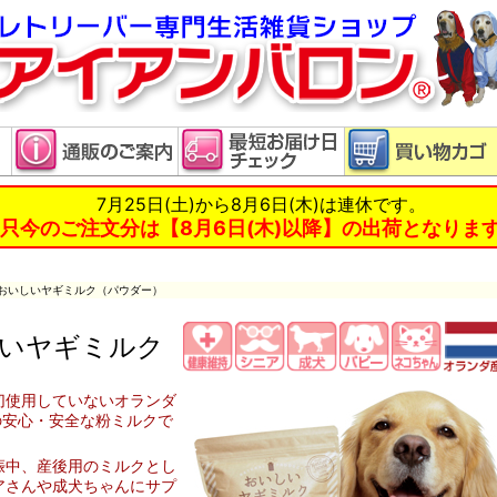
7月25日(土)から8月6日(木)は連休です。
只今のご注文分は【8月6日(木)以降】の出荷となりま
 おいしいヤギミルク（パウダー）
いヤギミルク
切使用していないオランダ
の安心・安全な粉ミルクで
娠中、産後用のミルクとし
アさんや成犬ちゃんにサプ