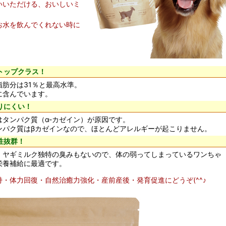
いいただける、おいしいミ
お水を飲んでくれない時に
トップクラス！
脂肪分は31％と最高水準。
に含んでいます。
りにくい！
はタンパク質（α-カゼイン）が原因です。
ンパク質はβカゼインなので、ほとんどアレルギーが起こりません。
性抜群！
、ヤギミルク独特の臭みもないので、体の弱ってしまっているワンちゃ
栄養補給に最適です。
・体力回復・自然治癒力強化・産前産後・発育促進にどうぞ(^^♪