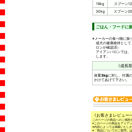
18kg
スプーン12
30kg
スプーン20
ごはん・フードに
※メーカーの食べ物に振
成犬の健康維持として
ロンが確認済）
アイアンバロンでは、も
します。
《成長
体重
3kg
に対し、付属
かけてあげて下さい。
《お客さまレビュー
このページの商品へのご感想
※このページの商品をアイア
※内容によっては掲載いたし
※「商品についてのご質問」は