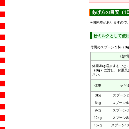
あげ方の目安（1
※個体差がありますので
粉ミルクとして使
付属のスプーン
１杯（3
《離
体重
3kg
増加するごと
（6g）
に対し、お湯又
さい。
体重
ヤギ
3kg
スプーン2
6kg
スプーン4杯
9kg
スプーン6
12kg
スプーン8
15kg
スプーン10