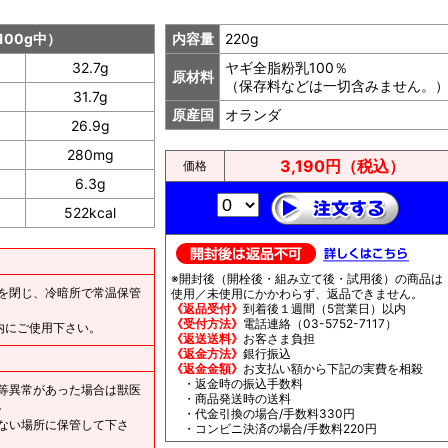
100g中）
内容量
220g
32.7g
ヤギ全脂粉乳100％
原材料
（保存料などは一切含みません。
31.7g
原産国
オランダ
26.9g
280mg
3,190円（税込）
価格
6.3g
522kcal
※開封後（開栓後・組み立て後・試用後）の商品は
を閉じ、冷暗所で常温保管
使用／未使用にかかわらず、返品できません。
《返品受付》
到着後１週間（5営業日）以内
《受付方法》
電話連絡（03-5752-7117）
内にご使用下さい。
《返送送料》
お客さま負担
《返金方法》
銀行振込
《返金金額》
お支払い額から下記の実費を相殺
・返金時の振込手数料
等異常があった場合は獣医
・商品発送時の送料
。
・代金引換の場合/手数料330円
ない場所に保管して下さ
・コンビニ決済の場合/手数料220円