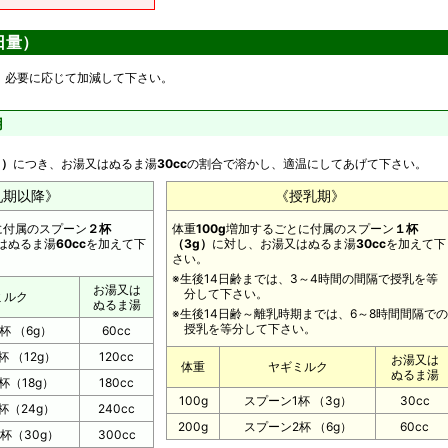
日量）
、必要に応じて加減して下さい。
用
g）
につき、お湯又はぬるま湯
30cc
の割合で溶かし、適温にしてあげて下さい。
乳期以降》
《授乳期》
に付属のスプーン
２杯
体重
100g
増加するごとに付属のスプーン
１杯
はぬるま湯
60cc
を加えて下
（3g）
に対し、お湯又はぬるま湯
30cc
を加えて下
さい。
※生後14日齢までは、3～4時間の間隔で授乳を等
お湯又は
分して下さい。
ミルク
ぬるま湯
※生後14日齢～離乳時期までは、6～8時間間隔での
授乳を等分して下さい。
杯 （6g）
60cc
 （12g）
120cc
お湯又は
体重
ヤギミルク
ぬるま湯
杯（18g）
180cc
100g
スプーン1杯 （3g）
30cc
杯（24g）
240cc
200g
スプーン2杯 （6g）
60cc
杯（30g）
300cc