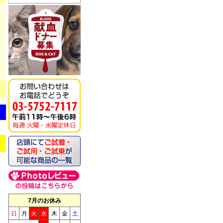
《キッチンドッグ！》モ
ンデリ
7月のお休み
日
月
火
水
木
金
土
《キッチンドッグ！》ブ
リス（至福のケーキ）