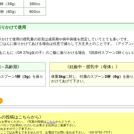
杯（36g）
360cc
杯（60g）
600cc
振りかけて使用
りかけて使用の授乳量の目安は成長期や病中病後を想定していてとても多いです。
ごはんに振りかけてあげる場合は任意で減らして大丈夫とのことです。（アイアン
にもに（GR 27kg女の子）のご飯に振りかける場合、1回添付スプーン2杯くらい
期～高齢期》
《妊娠中・授乳中（母体）》
のスプーン
1杯（3g）
を振り
体重
3kg
に対し、付属のスプーン
2杯（6g）
を振り
かけてあげて下さい。
への投稿はこちらから》
をお寄せください。（写真の投稿は
こちら
からどうぞ。）
ンバロンでお求めいただいたお客さま以外はご遠慮下さい。
かねますのでご了承下さい。
ここではお答えできませんので、お電話でお問い合わせ下さい。（03-5752-7117）