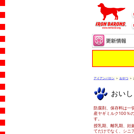
アイアンバロン
＞
おやつ
＞
おいし
防腐剤、保存料は一
産ヤギミルク100％
す。
授乳期、離乳期、妊
てだけでなく、シニ