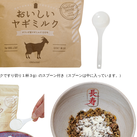
ルクですり切り１杯３g）のスプーン付き（スプーンは中に入っています。）