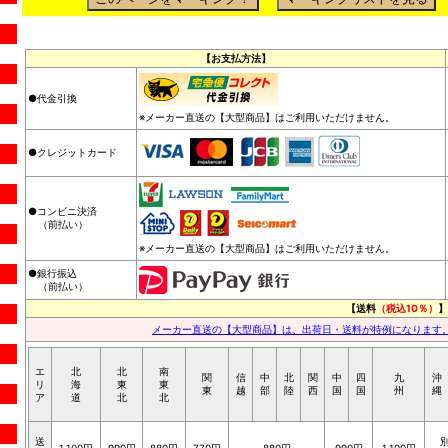
【お支払方法】
●代金引換
※メーカー直送の【大型商品】はご利用いただけません。
●クレジットカード
●コンビニ決済
（前払い）
※メーカー直送の【大型商品】はご利用いただけません。
●銀行振込
（前払い）
【送料
（税込10％）
】
メーカー直送の【大型商品】は、出荷日・送料が特例になります
エ
北
北
南
関
信
中
北
関
中
四
九
沖
リ
海
東
東
東
越
部
陸
西
国
国
州
縄
ア
道
北
北
送