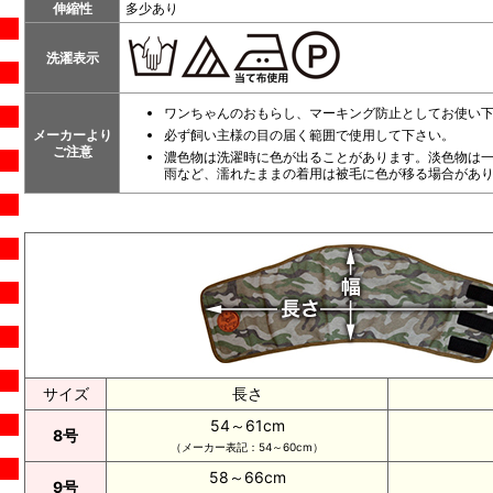
伸縮性
多少あり
洗濯表示
ワンち
ゃんのおもらし、マーキング防止としてお使い
メーカーより
必ず飼い主様の目の届く範囲で使用して下さい。
ご注意
濃色物は洗濯時に色が出ることがあります。淡色物は
雨など、濡れたままの着用は被毛に
色が移る場合があ
サイズ
長さ
54～61cm
8号
（メーカー表記：54～60cm）
58～66cm
9号