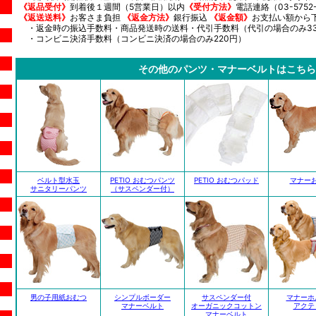
《返品受付》
到着後１週間（5営業日）以内
《受付方法》
電話連絡（03-5752-
《返送送料》
お客さま負担
《返金方法》
銀行振込
《返金額》
お支払い額から
・返金時の振込手数料・商品発送時の送料・代引手数料（代引の場合のみ33
・コンビニ決済手数料（コンビニ決済の場合のみ220円）
その他のパンツ・マナーベルトはこちら
ベルト型水玉
PETIO おむつパンツ
PETIO おむつパッド
マナー
サニタリーパンツ
（サスペンダー付）
男の子用紙おむつ
シンプルボーダー
サスペンダー付
マナーホ
マナーベルト
オーガニックコットン
アクテ
マナーベルト