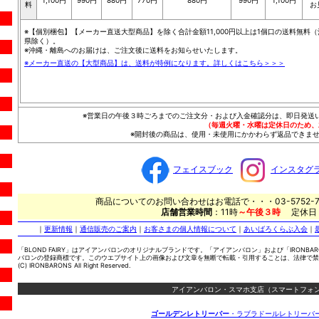
1,100円
990円
880円
770円
880円
990円
1,100円
料
お
※【個別梱包】【メーカー直送大型商品】を除く合計金額11,000円以上は1個口の送料無料（
県除く）。
※沖縄・離島へのお届けは、ご注文後に送料をお知らせいたします。
※メーカー直送の【大型商品】は、送料が特例になります。詳しくはこちら＞＞＞
※営業日の午後３時ごろまでのご注文分・および入金確認分は、即日発送
（毎週火曜・水曜は定休日のため、
※開封後の商品は、使用・未使用にかかわらず返品できませ
フェイスブック
インスタグ
商品についてのお問い合わせはお電話で・・・03-5752-7
店舗営業時間
：11時
～午後３時
定休日
｜
更新情報
｜
通信販売のご案内
｜
お客さまの個人情報について
｜
あいばろくらぶ入会
｜
「BLOND FAIRY」はアイアンバロンのオリジナルブランドです。「アイアンバロン」および「IRONBA
バロンの登録商標です。このウエブサイト上の画像および文章を無断で転載・引用することは、法律で禁
(C) IRONBARONS All Right Reserved.
アイアンバロン・スマホ支店（スマートフォン
ゴールデンレトリーバー
・ラブラドールレトリーバ