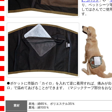
むつパッド
」や「
り、ペットシーツ
してはさんでご使
す。
●ポケットに市販の「カイロ」を入れて逆に着用すれば、痛みが出
ロ」で温めてあげることができます。（マジックテープ部分をおな
表地：綿65％、ポリエステル35％
素材
裏地：綿100％