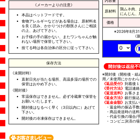
内容量
《メーカーよりの注意》
鶏ムネ肉、
原材料
にんじん、
本品はペットフードです。
食物アレルギーなどがある場合は、原材料名
価格
を良く読み、かかりつけの獣医さんにご相談
の上、あげて下さい。
※2026年8月
《新
お子様の手の届かない、またワンちゃんが触
れない場所で保管して下さい。
捨てる時は各自治体の区分に従って下さい。
保存方法
《未開封時》
※開封後（開栓後・組
用／未使用にかかわら
直射日光が当たる場所、高温多湿の場所での
《返品受付》
到着後１
保管はおやめ下さい。
《受付方法》
電話連絡（
《開封後》
《返送送料》
お客さま
常温保存はできません。必ず冷蔵庫で保管を
《返金方法》
銀行振込
お願いいたします。
《返金金額》
お支払い
・返金時の振込手数
開封後はなるべく早く（3日以内に）あげて
・商品発送時の送料
下さい。
・代金引換の場合/手
開封後の冷凍保存はできません。
・コンビニ決済の場合