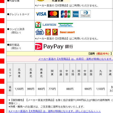
●代金引換
※メーカー直送の【大型商品】はご利用いただけません。
●クレジットカード
●コンビニ決済
（前払い）
※メーカー直送の【大型商品】はご利用いただけません。
●銀行振込
（前払い）
【送料
（税込10％）
】
メーカー直送の【大型商品】は、出荷日・送料が特例になります
エ
北
北
南
関
信
中
北
関
中
四
九
沖
リ
海
東
東
東
越
部
陸
西
国
国
州
縄
ア
道
北
北
送
1,100円
990円
880円
770円
880円
990円
1,100円
料
お
※【個別梱包】【メーカー直送大型商品】を除く合計金額11,000円以上は1個口の送料無料（
県除く）。
※沖縄・離島へのお届けは、ご注文後に送料をお知らせいたします。
※メーカー直送の【大型商品】は、送料が特例になります。詳しくはこちら＞＞＞