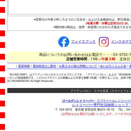
※営業日の午後３時ごろまでのご注文分・および入金確認分は、即日発送
（毎週火曜・水曜は定休日のため、
※開封後の商品は、使用・未使用にかかわらず返品できませ
フェイスブック
インスタグ
商品についてのお問い合わせはお電話で・・・03-5752-7
店舗営業時間
：11時
～午後３時
定休日
｜
更新情報
｜
通信販売のご案内
｜
お客さまの個人情報について
｜
あいばろくらぶ入会
｜
「BLOND FAIRY」はアイアンバロンのオリジナルブランドです。「アイアンバロン」および「IRONBA
バロンの登録商標です。このウエブサイト上の画像および文章を無断で転載・引用することは、法律で禁
(C) IRONBARONS All Right Reserved.
アイアンバロン・スマホ支店（スマートフォン
ゴールデンレトリーバー
・ラブラドールレトリーバ
レトリーバー専門生活雑貨ショップ
〒
154-0012
東京都
世田谷区
駒沢5-19-10
TEL：
03
（お問合せはお電話でお願いいたします。メールでの