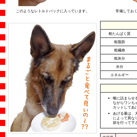
このようなレトルトパックに入っています。
常備しておく
粗たんぱく質
粗脂肪
粗繊維
粗灰分
水分
エネルギー
喉に詰まらせ
ながらワンち
カットしてあ
あげる量は、
によって異な
節を行って下