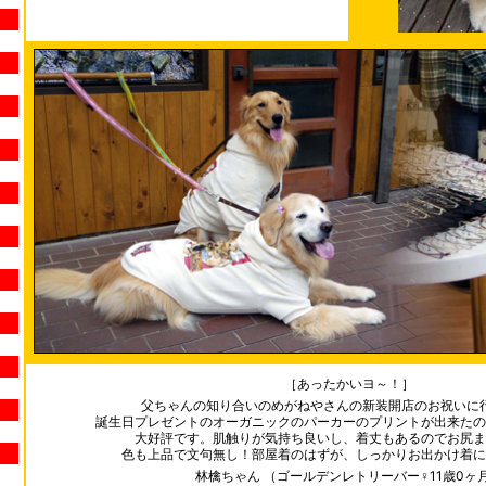
［あったかいヨ～！］
父ちゃんの知り合いのめがねやさんの新装開店のお祝いに
誕生日プレゼントのオーガニックのパーカーのプリントが出来たの
大好評です。肌触りが気持ち良いし、着丈もあるのでお尻ま
色も上品で文句無し！部屋着のはずが、しっかりお出かけ着に
林檎ちゃん （ゴールデンレトリーバー♀11歳0ヶ