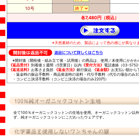
10号
各7,480円（税込）
※天然素材のため、製品によって色の感じが異なり
※開封後（開栓後・組み立て後・試用後）の商品は、使用／未使用にかかわ
《返品受付》
到着後１週間（5営業日）以内
《受付方法》
電話連絡（03-5752-
《返送送料》
お客さま負担
《返金方法》
銀行振込
《返金額》
お支払い額から
・返金時の振込手数料・商品発送時の送料・代引手数料（代引の場合のみ33
・コンビニ決済手数料（コンビニ決済の場合のみ220円）
全て100％オーガニックコットンの生地を使用。オーガニックコットン以
ず、純オーガニックコットンにこだわったウェアです。