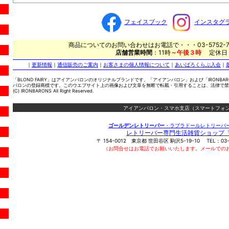
フェイスブック
インスタグ
商品についてのお問い合わせはお電話で・・・03-5752-7
店舗営業時間
：11時
～午後３時
定休日
｜
更新情報
｜
通信販売のご案内
｜
お客さまの個人情報について
｜
あいばろくらぶ入会
｜
「BLOND FAIRY」はアイアンバロンのオリジナルブランドです。「アイアンバロン」および「IRONBA
バロンの登録商標です。このウエブサイト上の画像および文章を無断で転載・引用することは、法律で禁
(C) IRONBARONS All Right Reserved.
アイアンバロン・スマホ支店（スマートフォン
ゴールデンレトリーバー
・ラブラドールレトリーバ
レトリーバー専門生活雑貨ショップ
〒
154-0012
東京都
世田谷区
駒沢5-19-10
TEL：
03
（お問合せはお電話でお願いいたします。メールでの