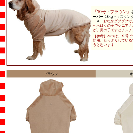
「
10
号・ブラウン
」
ーバー 28kg ♀：スタ
⇒
おなかダブダブで
べべは女の子でシニアさ
が、男の子ですとチンチ
［参考］べべは、９号で
間用、たっぷりしている
うと思います。
ブラウン
オ