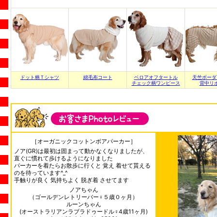
ドット柄Ｔシャツ
綿毛布コート
ベロアオフタートル
天竺ボーダ
チェック柄ワンピース
背中リ
［オーガニックコットンボアパーカー］
ノア(GR)は最初は固まって動かなくなりましたが、
直ぐに慣れて歩けるようになりました
パーカーを着たらお散歩に行くと 覚え 着せて貰える
のを待っています^_^
手触りが良く 気持ちよく 脱ぎ着 させてます
ノアちゃん
（ゴールデンレトリーバー♀５歳０ヶ月）
ルーンちゃん
(オーストラリアンラブラドゥードル♀4歳11ヶ月)