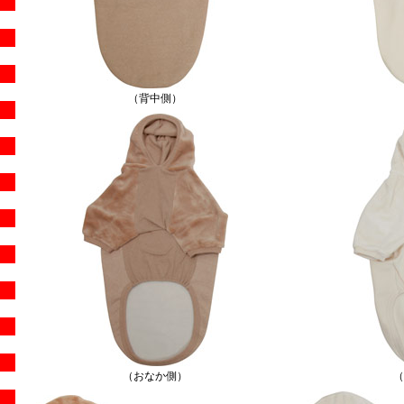
（背中側）
（おなか側）
（