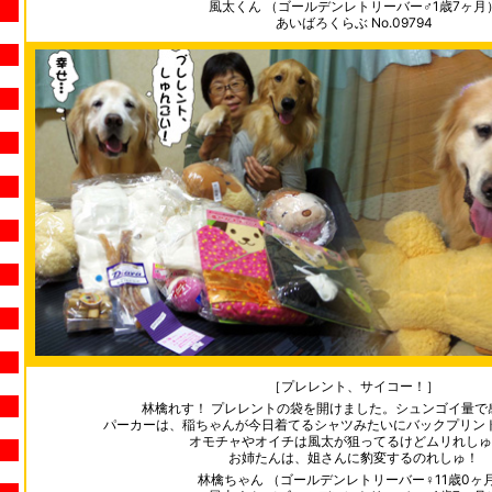
風太くん （ゴールデンレトリーバー♂1歳7ヶ月
あいばろくらぶ No.09794
［プレレント、サイコー！］
林檎れす！ プレレントの袋を開けました。シュンゴイ量で
パーカーは、稲ちゃんが今日着てるシャツみたいにバックプリン
オモチャやオイチは風太が狙ってるけどムリれしゅ
お姉たんは、姐さんに豹変するのれしゅ！
林檎ちゃん （ゴールデンレトリーバー♀11歳0ヶ