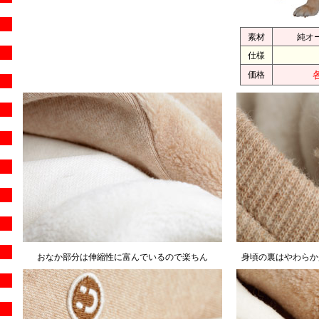
素材
純オ
仕様
価格
おなか部分は伸縮性に富んでいるので楽ちん
身頃の裏はやわらか起