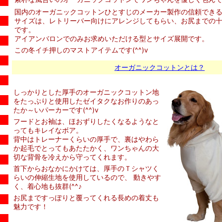
国内のオーガニックコットンひとすじのメーカー製作の信頼でき
サイズは、レトリーバー向けにアレンジしてもらい、お尻までの
です。
アイアンバロンでのみお求めいただける型とサイズ展開です。
この冬イチ押しのマストアイテムです(^^)v
オーガニックコットンとは？
しっかりとした厚手のオーガニックコットン地
をたっぷりと使用したゼイタクなお作りのあっ
たか～いパーカーです(^^)v
フードとお袖は、ほおずりしたくなるようなと
ってもキレイなボア。
背中はトレーナーくらいの厚手で、裏はやわら
か起毛でとってもあたたかく、ワンちゃんの大
切な背骨を冷えから守ってくれます。
首下からおなかにかけては、厚手のＴシャツく
らいの伸縮生地を使用しているので、 動きやす
く、着心地も抜群(^^♪
お尻まですっぽりと覆ってくれる長めの着丈も
魅力です！