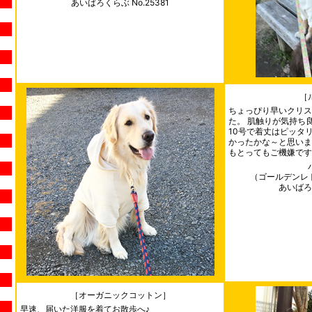
あいばろくらぶ No.25381
［
ちょっぴり早いクリス
た。 肌触りが気持ち
10号で着丈はピッタ
かったかな～と思いま
もとってもご機嫌です
（ゴールデンレ
あいばろく
［オーガニックコットン］
早速、届いた洋服を着てお散歩へ♪