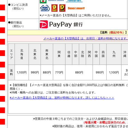
●コンビニ決済
（前払い）
※メーカー直送の【大型商品】はご利用いただけません。
●銀行振込
（前払い）
【送料
（税込10％）
】
メーカー直送の【大型商品】は、出荷日・送料が特例になります
エ
北
北
南
関
信
中
北
関
中
四
九
沖
リ
海
東
東
東
越
部
陸
西
国
国
州
縄
ア
道
北
北
送
1,100円
990円
880円
770円
880円
990円
1,100円
料
お
※【個別梱包】【メーカー直送大型商品】を除く合計金額11,000円以上は1個口の送料無料（
県除く）。
※沖縄・離島へのお届けは、ご注文後に送料をお知らせいたします。
※メーカー直送の【大型商品】は、送料が特例になります。詳しくはこちら＞＞＞
※営業日の午後３時ごろまでのご注文分・および入金確認分は、即日発送
（毎週火曜・水曜は定休日のため、
※開封後の商品は、使用・未使用にかかわらず返品できませ