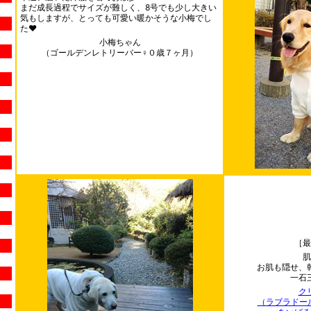
まだ成長過程でサイズが難しく、8号でも少し大きい
気もしますが、とっても可愛い暖かそうな小梅でし
た❤
小梅ちゃん
（ゴールデンレトリーバー♀０歳７ヶ月）
［最
肌
お肌も隠せ、
一石
ク
（ラブラドー