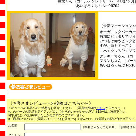
風太くん （ゴールデンレトリーバー♂1歳7ヶ月
あいばろくらぶ No.09794
［最新ファッション♪
オーガニックパーカー
時期にピッタリでサイ
いつもは赤やピンクと
すが、白もすっごく可
二人そろってパチリです(
クッキーちゃん （ゴ
プリンちゃん （ゴール
あいばろくらぶ No.10
《お客さまレビューへの投稿はこちらから》
このページの商品へのご感想をお寄せください。（写真の投稿は
こちら
からどうぞ。）
※このページの商品をアイアンバロンでお求めいただいたお客さま以外はご遠慮下さい。
※内容によっては掲載いたしかねますのでご了承下さい。
※「商品についてのご質問」はここではお答えできませんので、お電話でお問い合わせ下さい。（03
お名前
（本名じゃなくてもＯＫ。「お客さまレ
タイトル