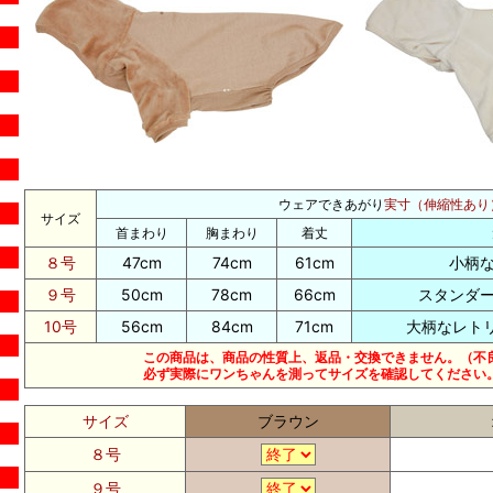
ウェアできあがり
実寸（伸縮性あり
サイズ
首まわり
胸まわり
着丈
８号
47cm
74cm
61cm
小柄
９号
50cm
78cm
66cm
スタンダ
10号
56cm
84cm
71cm
大柄なレトリ
この商品は、商品の性質上、返品・交換できません。（不
必ず実際にワンちゃんを測ってサイズを確認してください
サイズ
ブラウン
８号
９号