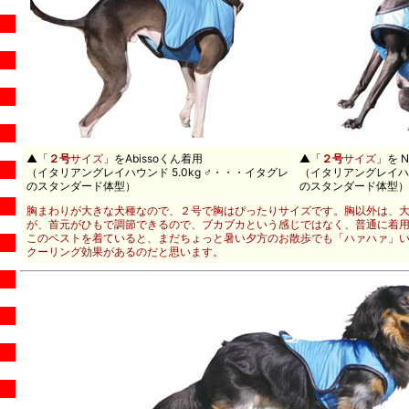
▲「
２号
サイズ
」をAbissoくん着用
▲「
２号
サイズ
」を 
（イタリアングレイハウンド 5.0kg ♂・・・イタグレ
（イタリアングレイハウ
のスタンダード体型）
のスタンダード体型）
胸まわりが大きな犬種なので、２号で胸はぴったりサイズです。胸以外は、
が、首元がひもで調節できるので、ブカブカという感じではなく、普通に着
このベストを着ていると、まだちょっと暑い夕方のお散歩でも「ハァハァ」
クーリング効果があるのだと思います。