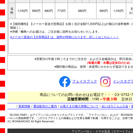
送
1,100円
990円
880円
770円
880円
990円
1,100円
料
お
※【個別梱包】【メーカー直送大型商品】を除く合計金額11,000円以上は1個口の送料無料（
県除く）。
※沖縄・離島へのお届けは、ご注文後に送料をお知らせいたします。
※メーカー直送の【大型商品】は、送料が特例になります。詳しくはこちら＞＞＞
※営業日の午後３時ごろまでのご注文分・および入金確認分は、即日発送
（毎週火曜・水曜は定休日のため、
※開封後の商品は、使用・未使用にかかわらず返品できませ
フェイスブック
インスタグ
商品についてのお問い合わせはお電話で・・・03-5752-7
店舗営業時間
：11時
～午後３時
定休日
｜
更新情報
｜
通信販売のご案内
｜
お客さまの個人情報について
｜
あいばろくらぶ入会
｜
「BLOND FAIRY」はアイアンバロンのオリジナルブランドです。「アイアンバロン」および「IRONBA
バロンの登録商標です。このウエブサイト上の画像および文章を無断で転載・引用することは、法律で禁
(C) IRONBARONS All Right Reserved.
アイアンバロン・スマホ支店（スマートフォン