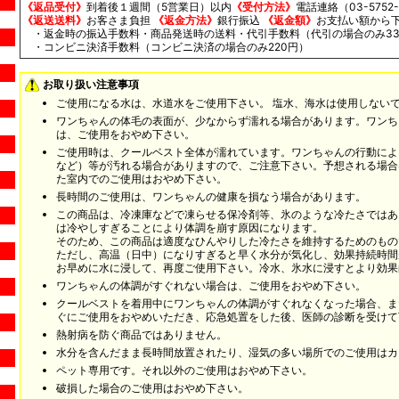
《返品受付》
到着後１週間（5営業日）以内
《受付方法》
電話連絡（03-5752-
《返送送料》
お客さま負担
《返金方法》
銀行振込
《返金額》
お支払い額から
・返金時の振込手数料・商品発送時の送料・代引手数料（代引の場合のみ33
・コンビニ決済手数料（コンビニ決済の場合のみ220円）
お取り扱い注意事項
ご使用になる水は、水道水をご使用下さい。
塩水、海水は使用しない
ワンちゃんの体毛の表面が、少なからず濡れる場合があります。ワンち
は、ご使用をおやめ下さい。
ご使用時は、クールベスト全体が濡れています。ワンちゃんの行動によ
など）等が汚れる場合がありますので、ご注意下さい。予想される場合
た室内でのご使用はおやめ下さい。
長時間のご使用は、ワンちゃんの健康を損なう場合があります。
この商品は、冷凍庫などで凍らせる保冷剤等、氷のような冷たさではあ
は冷やしすぎることにより体調を崩す原因になります。
そのため、この商品は適度なひんやりした冷たさを維持するためのもの
ただし、高温（日中）になりすぎると早く水分が気化し、効果持続時間
お早めに水に浸して、再度ご使用下さい。冷水、氷水に浸すとより効果
ワンちゃんの体調がすぐれない場合は、ご使用をおやめ下さい。
クールベストを着用中にワンちゃんの体調がすぐれなくなった場合、ま
ぐにご使用をおやめいただき、応急処置をした後、医師の診断を受けて
熱射病を防ぐ商品ではありません。
水分を含んだまま長時間放置されたり、湿気の多い場所でのご使用はカ
ペット専用です。それ以外のご使用はおやめ下さい。
破損した場合のご使用はおやめ下さい。