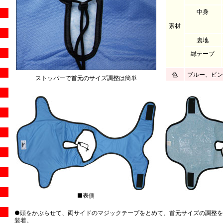
中身
素材
裏地
縁テープ
色
ブルー、ピン
ストッパーで首元のサイズ調整は簡単
■表側
●頭をかぶらせて、両サイドのマジックテープをとめて、首元サイズの調整
装着。