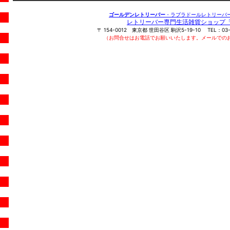
ゴールデンレトリーバー
・ラブラドールレトリーバ
レトリーバー専門生活雑貨ショップ
〒
154-0012
東京都
世田谷区
駒沢5-19-10
TEL：
03
（お問合せはお電話でお願いいたします。メールでの