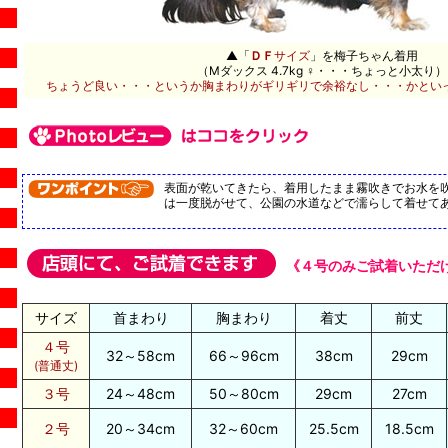
▲「
ＤＦ
サイズ
」を梅子ちゃん着用
（Mダックス 4.7kg ♀・・・ちょっと小太り）
ちょうど良い・・・というか胸まわりがギリギリで余裕なし・・・かとい
表面が乾いてきたら、着用したまま霧吹きでお水を
は一度脱がせて、公園の水道などで濡らして着せて
《４号のみご試着いただ
サイズ
首まわり
胸まわり
着丈
前丈
４号
32～58cm
66～96cm
38cm
29cm
(普通丈)
３号
24～48cm
50～80cm
29cm
27cm
２号
20～34cm
32～60cm
25.5cm
18.5cm