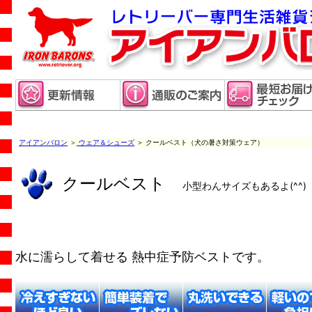
アイアンバロン
＞
ウェア＆シューズ
＞ クールベスト（犬の暑さ対策ウェア）
クールベスト
小型わんサイズもあるよ(^^)
水に濡らして着せる 熱中症予防ベストです。