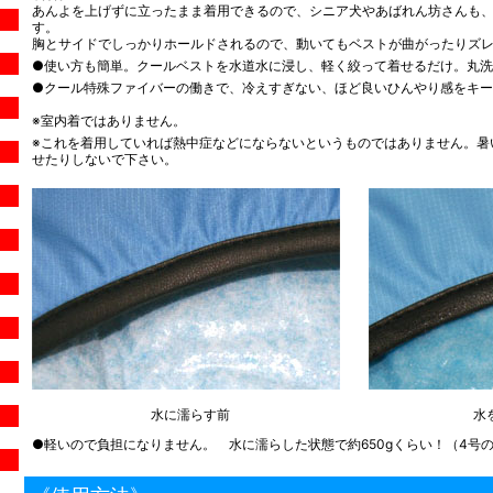
あんよを上げずに立ったまま着用できるので、シニア犬やあばれん坊さんも
す。
胸とサイドでしっかりホールドされるので、動いてもベストが曲がったりズ
●使い方も簡単。クールベストを水道水に浸し、軽く絞って着せるだけ。丸
●クール特殊ファイバーの働きで、冷えすぎない、ほど良いひんやり感をキ
※室内着ではありません。
※これを着用していれば熱中症などにならないというものではありません。暑
せたりしないで下さい。
水に濡らす前
水
●軽いので負担になりません。 水に濡らした状態で約650gくらい！（4号