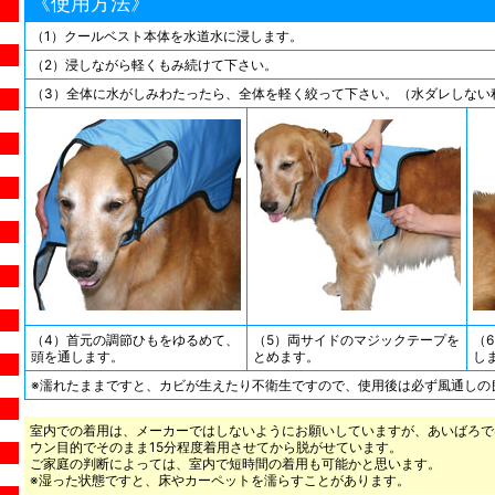
《使用方法》
（1）クールベスト本体を水道水に浸します。
（2）浸しながら軽くもみ続けて下さい。
（3）全体に水がしみわたったら、全体を軽く絞って下さい。（水ダレしない
（4）首元の調節ひもをゆるめて、
（5）両サイドのマジックテープを
（
頭を通します。
とめます。
し
※濡れたままですと、カビが生えたり不衛生ですので、使用後は必ず風通しの
室内での着用は、メーカーではしないようにお願いしていますが、あいばろで
ウン目的でそのまま15分程度着用させてから脱がせています。
ご家庭の判断によっては、室内で短時間の着用も可能かと思います。
※湿った状態ですと、床やカーペットを濡らすことがあります。