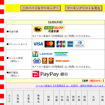
【お支払方法】
●代金引換
※メーカー直送の【大型商品】はご利用いただけません。
●クレジットカード
●コンビニ決済
（前払い）
※メーカー直送の【大型商品】はご利用いただけません。
●銀行振込
（前払い）
【送料
（税込10％）
】
メーカー直送の【大型商品】は、出荷日・送料が特例になります
エ
北
北
南
関
信
中
北
関
中
四
九
沖
リ
海
東
東
東
越
部
陸
西
国
国
州
縄
ア
道
北
北