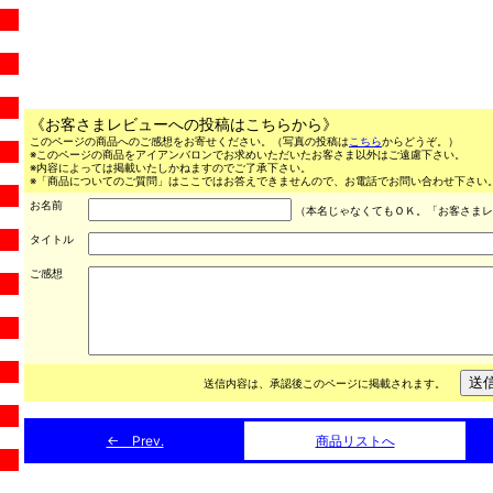
《お客さまレビューへの投稿はこちらから》
このページの商品へのご感想をお寄せください。（写真の投稿は
こちら
からどうぞ。）
※このページの商品をアイアンバロンでお求めいただいたお客さま以外はご遠慮下さい。
※内容によっては掲載いたしかねますのでご了承下さい。
※「商品についてのご質問」はここではお答えできませんので、お電話でお問い合わせ下さい。（03
お名前
（本名じゃなくてもＯＫ。「お客さまレ
タイトル
ご感想
送信内容は、承認後このページに掲載されます。
← P
rev.
商品リストへ