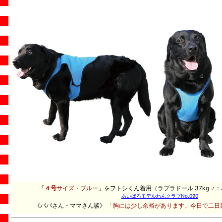
「
４号
サイズ・ブルー
」をフトシくん着用（ラブラドール 37kg ♂
あいばろモデルわんクラブNo.090
《パパさん・ママさん談》
「胸には少し余裕があります。今日で二日