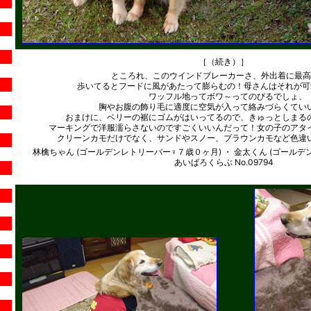
［（続き）］
ところれ、このウインドブレーカーさ、外出着に最高
歩いてるとフードに風があたって膨らむの！母さんはそれが可愛いん
ワッフル地ってボワ～ってのびるでしょ、
胸やお腹の飾り毛に適度に空気が入って絡みづらくてい
おまけに、ベリーの裾にゴムがはいってるので、きゅっとしまる
マーキングで洋服濡らさないのですごくいいんだって！女の子のアタ
クリーンカモだけでなく、サンドやスノー、ブラウンカモなど色違
林檎ちゃん (ゴールデンレトリーバー♀７歳０ヶ月) ・ 金太くん (ゴール
あいばろくらぶ No.09794