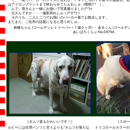
はアイロンプリントまで終わらせてたんれしゅ（唖然(^^ゞ）。
んで、母さんと一緒にお揃いで写真撮りました(^^)v
父さんですか・・・撮影班れしゅヽ(*'0'*)ツ
そのうち、二人と二つでお揃いのパーカー着てお散歩します。
またまた、ご近所の話題になると思うれしゅ。
林檎ちゃん (ゴールデンレトリーバー♀７歳０ヶ月) ・ 金太くん (ゴール
あいばろくらぶ No.09794
［オムツ姿もかわいいです！］
［スポー
ルビーには生理パンツと言うよりも“オムツが落ちな
トリコロールカラーの