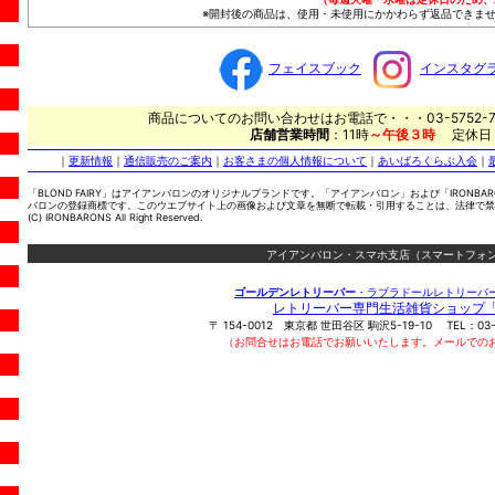
※開封後の商品は、使用・未使用にかかわらず返品できませ
フェイスブック
インスタグ
商品についてのお問い合わせはお電話で・・・03-5752-7
店舗営業時間
：11時
～午後３時
定休日
｜
更新情報
｜
通信販売のご案内
｜
お客さまの個人情報について
｜
あいばろくらぶ入会
｜
「BLOND FAIRY」はアイアンバロンのオリジナルブランドです。「アイアンバロン」および「IRONBA
バロンの登録商標です。このウエブサイト上の画像および文章を無断で転載・引用することは、法律で禁
(C) IRONBARONS All Right Reserved.
アイアンバロン・スマホ支店（スマートフォン
ゴールデンレトリーバー
・ラブラドールレトリーバ
レトリーバー専門生活雑貨ショップ
〒
154-0012
東京都
世田谷区
駒沢5-19-10
TEL：
03
（お問合せはお電話でお願いいたします。メールでの