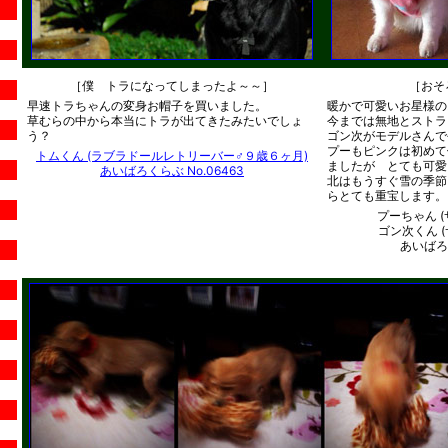
［僕 トラになってしまったよ～～］
［おそ
早速トラちゃんの変身お帽子を買いました。
暖かで可愛いお星様の
草むらの中から本当にトラが出てきたみたいでしょ
今までは無地とストラ
う？
ゴン次がモデルさんで
プーもピンクは初めて
トムくん (ラブラドールレトリーバー♂９歳６ヶ月)
ましたが とても可愛
あいばろくらぶ No.06463
北はもうすぐ雪の季節
らとても重宝します。
プーちゃん (
ゴン次くん (
あいばろく