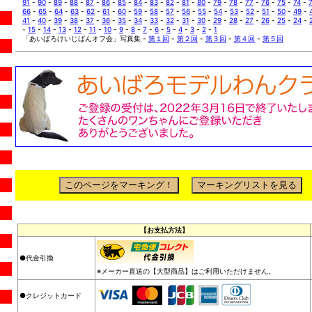
91
-
90
-
89
-
88
-
87
-
86
-
85
-
84
-
83
-
82
-
81
-
80
-
79
-
78
-
77
-
76
-
75
-
74
-
66
-
65
-
64
-
63
-
62
-
61
-
60
-
59
-
58
-
57
-
56
-
55
-
54
-
53
-
52
-
51
-
50
-
49
-
41
-
40
-
39
-
38
-
37
-
36
-
35
-
34
-
33
-
32
-
31
-
30
-
29
-
28
-
27
-
26
-
25
-
24
-
-
15
-
14
-
13
-
12
-
11
-
10
-
9
-
8
-
7
-
6
-
5
-
4
-
3
-
2
-
1
「あいばろけいじばんオフ会」写真集 -
第１回
-
第２回
-
第３回
-
第４回
-
第５回
【お支払方法】
●代金引換
※メーカー直送の【大型商品】はご利用いただけません。
●クレジットカード