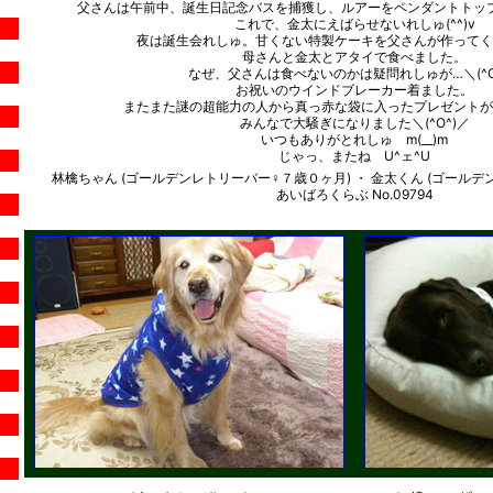
父さんは午前中、誕生日記念バスを捕獲し、ルアーをペンダントトッ
これで、金太にえばらせないれしゅ(^^)v
夜は誕生会れしゅ。甘くない特製ケーキを父さんが作ってく
母さんと金太とアタイで食べました。
なぜ、父さんは食べないのかは疑問れしゅが…＼(^O
お祝いのウインドブレーカー着ました。
またまた謎の超能力の人から真っ赤な袋に入ったプレゼントが
みんなで大騒ぎになりました＼(^O^)／
いつもありがとれしゅ m(__)m
じゃっ、またね U^ェ^U
林檎ちゃん (ゴールデンレトリーバー♀７歳０ヶ月) ・ 金太くん (ゴール
あいばろくらぶ No.09794