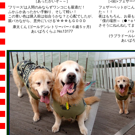
［あったかいぞ～～］
［<続>フェザー
‘フリース’は人間のみならずワンコにも最適だ！
フェザーベットがこん
ふかふかあったかい手触り、そして軽い！
た～！！
この青い色は購入前は似合うかな？と心配でしたが、
夜はもちろん、お昼も
親バカながら、意外に‘いける’☆☆☆もＧＯＯＤ
「僕の場所～（●＾o
さそうにねんねしてま
康太くん (ゴールデンレトリーバー♂６歳５ヶ月)
あいばろくらぶ No.13177
パト
(ラブラドールレ
あいばろく