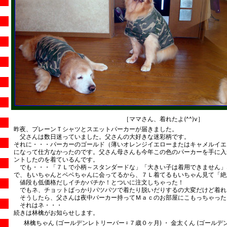
［ママさん、着れたよ(^^)v］
昨夜、プレーンＴシャツとスエットパーカーが届きました。
父さんは数日迷っていました。父さんの大好きな迷彩柄です。
それに・・・パーカーのゴールド（薄いオレンジイエローまたはキャメルイエ
になって仕方なかったのです。父さん母さんも今年この色のパーカーを手に入
ントしたのを着ているんです。
でも・・・「７Ｌで小柄～スタンダードな」「大きい子は着用できません」
で、もいちゃんとベベちゃんに会ってるから、７Ｌ着てるもいちゃん見て「絶
値段も低価格だしイチかバチか！とついに注文しちゃった！
でもネ、チョットばっかりパツパツで着たり脱いだりするの大変だけど着れたヨ。＼
そうしたら、父さんは夜中パーカー持ってＭａｃのお部屋にこもっちゃった・
それはネ・・・
続きは林檎がお知らせします。
林檎ちゃん (ゴールデンレトリーバー♀７歳０ヶ月) ・ 金太くん (ゴール