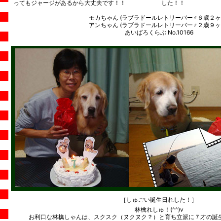
ってもジャージがあるから大丈夫です！！
した！！
モカちゃん (ラブラドールレトリーバー♂６歳２ヶ
アンちゃん (ラブラドールレトリーバー♂２歳９ヶ
あいばろくらぶ No.10166
［しゅごい誕生日れした！］
林檎れしゅ！(^^)v
お利口な林檎しゃんは、スクスク（ヌクヌク？）と育ち立派に７才の誕