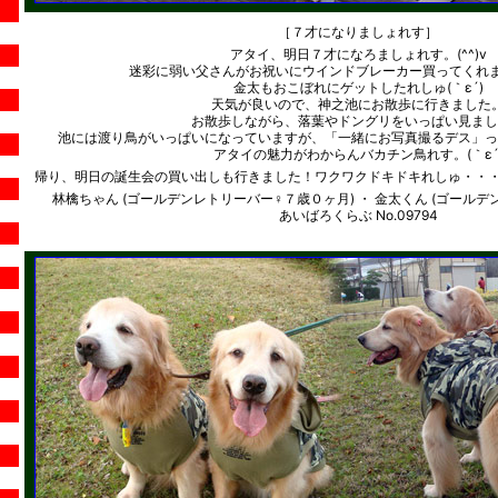
［７才になりましょれす］
アタイ、明日７才になろましょれす。(^^)v
迷彩に弱い父さんがお祝いにウインドブレーカー買ってくれまし
金太もおこぼれにゲットしたれしゅ(｀ε´)
天気が良いので、神之池にお散歩に行きました
お散歩しながら、落葉やドングリをいっぱい見まし
池には渡り鳥がいっぱいになっていますが、「一緒にお写真撮るデス」っ
アタイの魅力がわからんバカチン鳥れす。(｀ε´
帰り、明日の誕生会の買い出しも行きました！ワクワクドキドキれしゅ・・・
林檎ちゃん (ゴールデンレトリーバー♀７歳０ヶ月) ・ 金太くん (ゴール
あいばろくらぶ No.09794