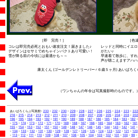
［即 完売！］
［色
コレは即完売必死とおもい速攻注文！届きました♪
レッドと同時にイエロ
デザインはセサミでめちゃインパクトあり可愛い！
がたい♪
雪が降る前の今頃には最適かも～～
早速着て散歩に、すれ違
声が聴こえますアハハ
康太くん (ゴールデンレトリーバー♂６歳５ヶ月) あいばろくらぶ 
（ワンちゃんの年令は写真撮影時のものです。
あいばろくらぶ写真館-
233
-
232
-
230
-
229
-
228
-
227
-
226
-
225
-
224
-
223
-
222
216
-
215
-
214
-
213
-
212
-
211
-
210
-
209
-
208
-
207
-
206
-
205
-
204
-
203
-
202
196
-
195
-
194
-
193
-
192
-
191
-
190
-
189
-
188
-
187
-
186
-
185
-
184
-
183
-
182
-
175
-
174
-
173
-
172
-
171
-
170
-
169
-
168
-
167
-
166
-
165
-
164
-
163
-
162
-
161
155
-
154
-
153
-
152
-
151
-
150
-
149
-
148
-
147
-
146
-
145
-
144
-
143
-
142
-
141
-
134
-
133
-
132
-
131
-
130
-
129
-
128
-
127
-
126
-
125
-
124
-
123
-
122
-
121
-
120
-
113
-
112
-
111
-
110
-
109
-
108
-
107
-
106
-
105
-
104
-
103
-
102
-
101
-
100
-
99