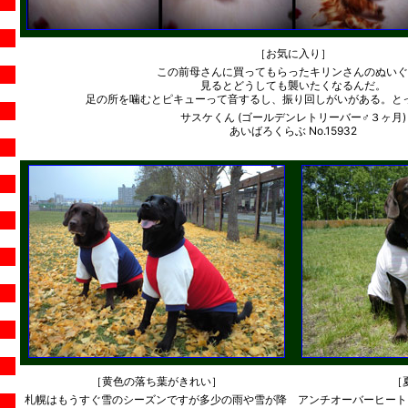
［お気に入り］
この前母さんに買ってもらったキリンさんのぬいぐ
見るとどうしても襲いたくなるんだ。
足の所を噛むとピキューって音するし、振り回しがいがある。と
サスケくん (ゴールデンレトリーバー♂３ヶ月)
あいばろくらぶ No.15932
［黄色の落ち葉がきれい］
［
札幌はもうすぐ雪のシーズンですが多少の雨や雪が降
アンチオーバーヒート