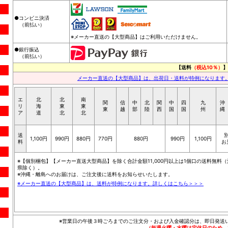
●コンビニ決済
（前払い）
※メーカー直送の【大型商品】はご利用いただけません。
●銀行振込
（前払い）
【送料
（税込10％）
】
メーカー直送の【大型商品】は、出荷日・送料が特例になります
エ
北
北
南
関
信
中
北
関
中
四
九
沖
リ
海
東
東
東
越
部
陸
西
国
国
州
縄
ア
道
北
北
送
1,100円
990円
880円
770円
880円
990円
1,100円
料
お
※【個別梱包】【メーカー直送大型商品】を除く合計金額11,000円以上は1個口の送料無料（
県除く）。
※沖縄・離島へのお届けは、ご注文後に送料をお知らせいたします。
※メーカー直送の【大型商品】は、送料が特例になります。詳しくはこちら＞＞＞
※営業日の午後３時ごろまでのご注文分・および入金確認分は、即日発送
（毎週火曜・水曜は定休日のため、