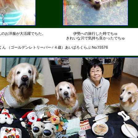
んのお洋服が大活躍でちた。
伊勢への旅行した時でちゅ
きれいな川で気持ち良かったでちゅ
くん （ゴールデンレトリーバー♂４歳）あいばろくらぶ No.15576