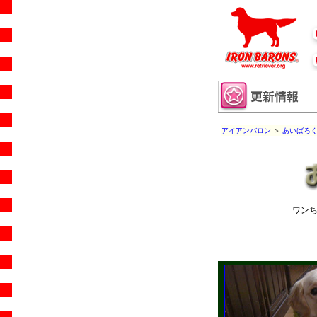
アイアンバロン
＞
あいばろ
ワン