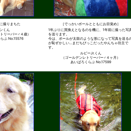
に撮りまちた
［でっかいボールとともにお目覚め］
ンくん
1年ぶりに買換えとなるのを機に、1年前に撮った写
トリーバー♂４歳）
を送ります。
ぶ No.15576
今は、ボールが太鼓のような形になって写真を送る
が恥ずかしい…まだちびっこだったやんちゃ坊主で
す。
ルビーJr.くん
（ゴールデンレトリーバー♂４ヶ月）
あいばろくらぶ No.17599