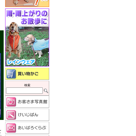
検索
て
お