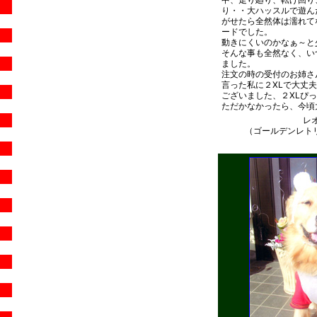
り・・大ハッスルで遊ん
がせたら全然体は濡れて
ードでした。
動きにくいのかなぁ～と
そんな事も全然なく、い
ました。
注文の時の受付のお姉さ
言った私に２XLで大丈
ございました、２XLぴ
ただかなかったら、今頃
レ
（ゴールデンレト