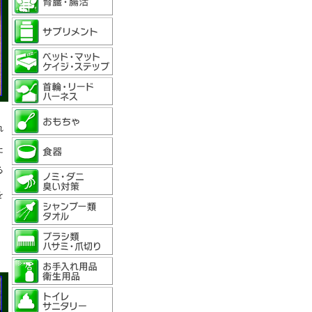
れ
た
る
を