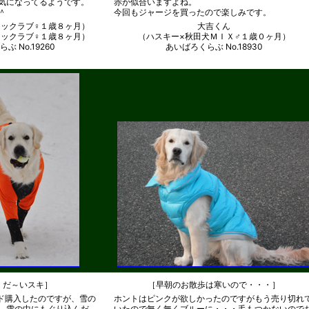
気になってるようです。
赤が似合いますよね。
＾
今回もジャージを買ったので楽しみです。
ラックラブ♀１歳８ヶ月）
大吉くん
ラックラブ♀１歳８ヶ月）
（ハスキー×秋田犬ＭＩＸ♂１歳０ヶ月）
ぶ No.19260
あいばろくらぶ No.18930
、だ～いスキ］
［早朝のお散歩は寒いので・・・］
ド購入したのですが、雪の
ホントはピンクが欲しかったのですがもう売り切れ
、雪の中にもぐり込んだ
いたので無く無くブルーに・・・毛もつかないので