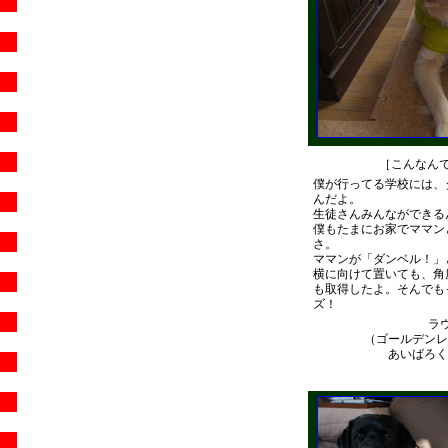
［こんなんでき
僕が行ってる学校には、
んだよ。
生徒さんみんなができる
僕もたまにお家でママン
さ。
ママンが「ダンベル！」
横に向けて置いても、角
も取得したよ。そんでも
ズ！
ラ
（ゴールデンレ
あいばろくら