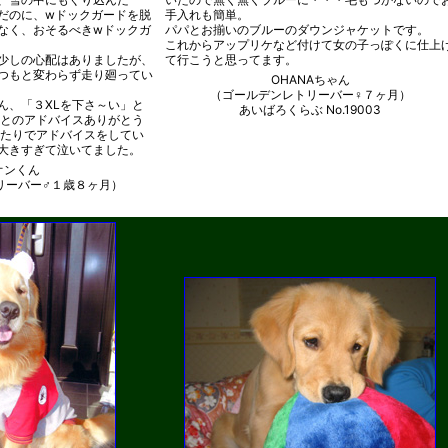
だのに、wドックガードを脱
手入れも簡単。
なく、おそるべきwドックガ
パパとお揃いのブルーのダウンジャケットです。
これからアップリケなど付けて女の子っぽくに仕上
少しの心配はありましたが、
て行こうと思ってます。
つもと変わらず走り廻ってい
OHANAちゃん
（ゴールデンレトリーバー♀７ヶ月）
ん、「３XLを下さ～い」と
あいばろくらぶ No.19003
夫とのアドバイスありがとう
ったりでアドバイスをしてい
大きすぎて泣いてました。
オンくん
リーバー♂１歳８ヶ月）