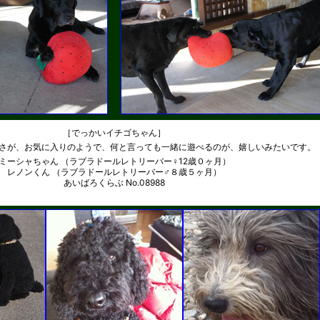
［でっかいイチゴちゃん］
さが、お気に入りのようで、何と言っても一緒に遊べるのが、嬉しいみたいです。
ミーシャちゃん （ラブラドールレトリーバー♀12歳０ヶ月）
レノンくん （ラブラドールレトリーバー♂８歳５ヶ月）
あいばろくらぶ No.08988