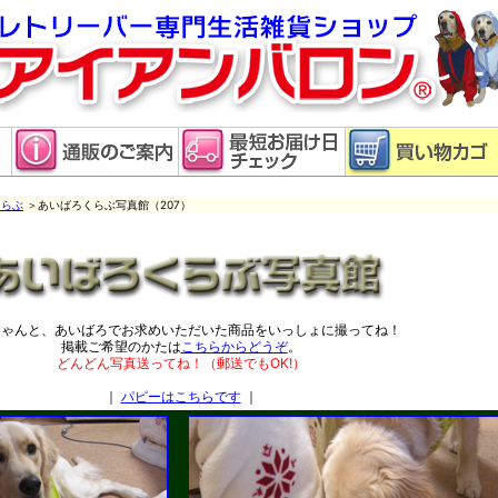
くらぶ
＞あいばろくらぶ写真館（207）
ちゃんと、あいばろでお求めいただいた商品をいっしょに撮ってね！
掲載ご希望のかたは
こちらからどうぞ
。
どんどん写真送ってね！（郵送でもOK!）
｜
パピーはこちらです
｜