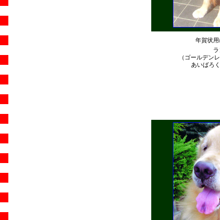
年賀状用
ラ
（ゴールデンレ
あいばろくら