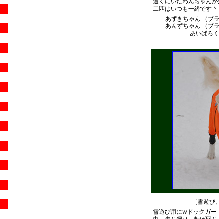
遠くにいたわんちゃんが
二匹はいつも一緒です＾
あずきちゃん （ブ
あんずちゃん （ブ
あいばろくら
［雪遊び
雪遊び用にwドックガー
中、走り廻り、転げ回り