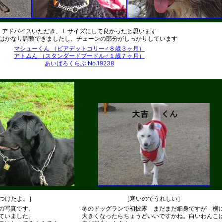
アドバイスいただき、Ｌサイズにして良かったと思います
はかなり調整できましたし、チェーンの部分がしっかりしています
マシューくん （ビアデットコリー♂８歳３ヶ月）
アトムん （スタンダードプードル♂１歳７ヶ月）
あいばろくらぶ No.19238
つけたよ。］
［寒いのでうれしい］
の写真です。
冬のドッグランで初披露 まだまだ細身ですが 横
ていました。
大きくなったらちょうどいいですかね。白いわんこ