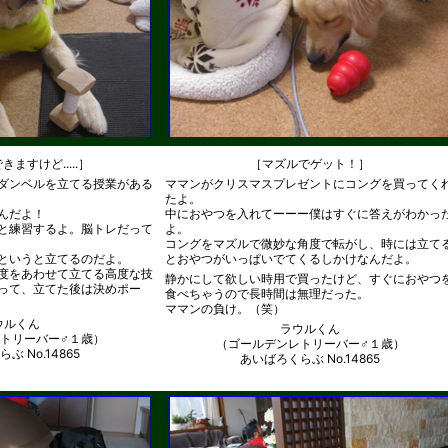
ますけど.....］
［マズルでゲット！］
ダンベルを立てる授業がある
ママンがクリスマスプレゼントにコングを買ってく
たよ。
んだよ！
中におやつを入れてーーー僕はすぐに答えがわかっ
と練習するよ。脳トレだって
よ。
コングをマズルで微妙な角度で転がし、時には立て
というと立てるのだよ。
とおやつがいっぱいでてくるしかけなんだよ。
度をあわせて立てる高度な技
静かにして欲しい時用で買ったけど、すぐにおやつ
って、立てた後は決めポー
食べちゃうので長時間は無理だった。
ママンの負け。（笑）
ウルくん
ラウルくん
トリーバー♂１歳）
（ゴールデンレトリーバー♂１歳）
ぶ No.14865
あいばろくらぶ No.14865