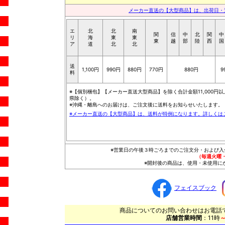
メーカー直送の【大型商品】は、出荷日・
エ
北
北
南
関
信
中
北
関
中
リ
海
東
東
東
越
部
陸
西
国
ア
道
北
北
送
1,100円
990円
880円
770円
880円
9
料
※【個別梱包】【メーカー直送大型商品】を除く合計金額11,000円
県除く）。
※沖縄・離島へのお届けは、ご注文後に送料をお知らせいたします。
※メーカー直送の【大型商品】は、送料が特例になります。詳しくは
※営業日の午後３時ごろまでのご注文分・および入
（毎週火曜
※開封後の商品は、使用・未使用に
フェイスブック
商品についてのお問い合わせはお電話で・・
店舗営業時間
：11時