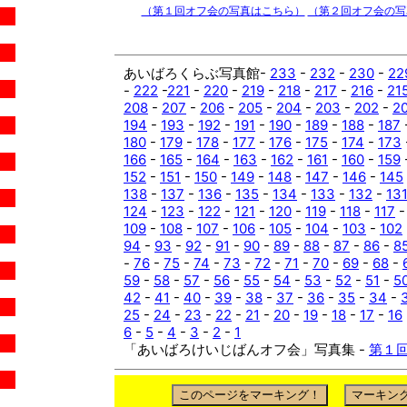
（第１回オフ会の写真はこちら）
（第２回オフ会の写
あいばろくらぶ写真館-
233
-
232
-
230
-
22
-
222
-
221
-
220
-
219
-
218
-
217
-
216
-
21
208
-
207
-
206
-
205
-
204
-
203
-
202
-
2
194
-
193
-
192
-
191
-
190
-
189
-
188
-
187
180
-
179
-
178
-
177
-
176
-
175
-
174
-
173
166
-
165
-
164
-
163
-
162
-
161
-
160
-
159
152
-
151
-
150
-
149
-
148
-
147
-
146
-
145
138
-
137
-
136
-
135
-
134
-
133
-
132
-
13
124
-
123
-
122
-
121
-
120
-
119
-
118
-
117
109
-
108
-
107
-
106
-
105
-
104
-
103
-
102
94
-
93
-
92
-
91
-
90
-
89
-
88
-
87
-
86
-
8
-
76
-
75
-
74
-
73
-
72
-
71
-
70
-
69
-
68
-
59
-
58
-
57
-
56
-
55
-
54
-
53
-
52
-
51
-
5
42
-
41
-
40
-
39
-
38
-
37
-
36
-
35
-
34
-
25
-
24
-
23
-
22
-
21
-
20
-
19
-
18
-
17
-
16
6
-
5
-
4
-
3
-
2
-
1
「あいばろけいじばんオフ会」写真集 -
第１