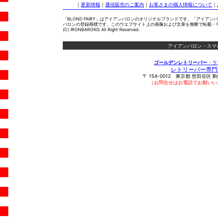
｜
更新情報
｜
通信販売のご案内
｜
お客さまの個人情報について
｜
「BLOND FAIRY」はアイアンバロンのオリジナルブランドです。「アイアンバ
バロンの登録商標です。このウエブサイト上の画像および文章を無断で転載・
(C) IRONBARONS All Right Reserved.
アイアンバロン・スマ
ゴールデンレトリーバー
・ラ
レトリーバー専門
〒
154-0012
東京都
世田谷区
駒
（お問合せはお電話でお願いい