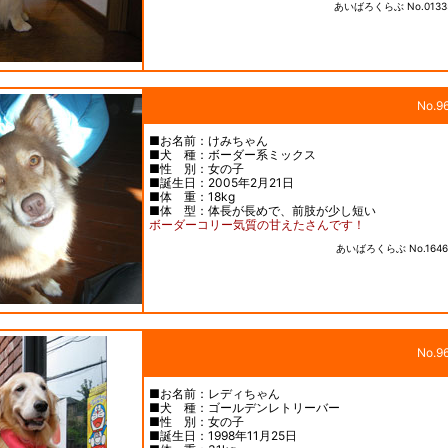
あいばろくらぶ No.0133
No.9
■お名前：けみちゃん
■犬 種：ボーダー系ミックス
■性 別：女の子
■誕生日：2005年2月21日
■体 重：18kg
■体 型：体長が長めで、前肢が少し短い
ボーダーコリー気質の甘えたさんです！
あいばろくらぶ No.1646
No.9
■お名前：レディちゃん
■犬 種：ゴールデンレトリーバー
■性 別：女の子
■誕生日：1998年11月25日