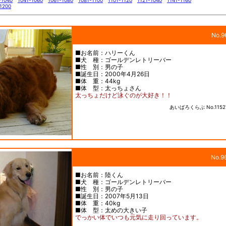
-1040
1041-1060
1061-1080
1081-1100
1101-1120
1121-1040
1141-1160
-1200
No.9
■お名前：ハリーくん
■犬 種：ゴールデンレトリーバー
■性 別：男の子
■誕生日：2000年4月26日
■体 重：44kg
■体 型：太っちょさん
太っちょだけど泳ぐのが大好き！！
あいばろくらぶ No.1152
No.9
■お名前：陸くん
■犬 種：ゴールデンレトリーバー
■性 別：男の子
■誕生日：2007年5月13日
■体 重：40kg
■体 型：太めの大きい子
でっかい体でいつも元気に走り回っています。