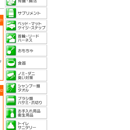
61
7
62