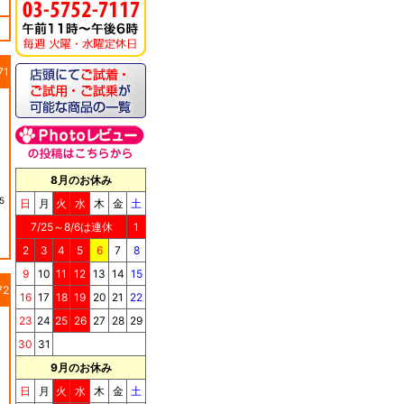
71
《キッチンドッグ！》ブ
リス（至福のケーキ）
8月のお休み
5
日
月
火
水
木
金
土
7/25～8/6は連休
1
2
3
4
5
6
7
8
9
10
11
12
13
14
15
72
16
17
18
19
20
21
22
《キッチンドッグ！》シ
ョコラッティ（至福のケ
23
24
25
26
27
28
29
ーキ）
30
31
9月のお休み
日
月
火
水
木
金
土