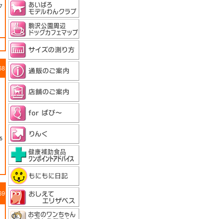
7
68
5
69