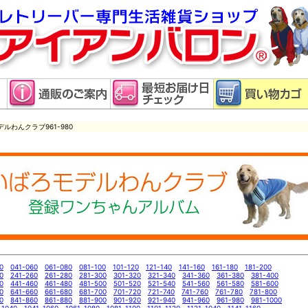
ルわんクラブ961-980
0
041-060
061-080
081-100
101-120
121-140
141-160
161-180
181-200
0
241-260
261-280
281-300
301-320
321-340
341-360
361-380
381-400
0
441-460
461-480
481-500
501-520
521-540
541-560
561-580
581-600
0
641-660
661-680
681-700
701-720
721-740
741-760
761-780
781-800
0
841-860
861-880
881-900
901-920
921-940
941-960
961-980
981-1000