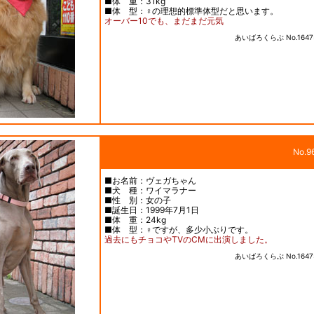
■体 重：31kg
■体 型：♀の理想的標準体型だと思います。
オーバー10でも、まだまだ元気
あいばろくらぶ No.1647
No.9
■お名前：ヴェガちゃん
■犬 種：ワイマラナー
■性 別：女の子
■誕生日：1999年7月1日
■体 重：24kg
■体 型：♀ですが、多少小ぶりです。
過去にもチョコやTVのCMに出演しました。
あいばろくらぶ No.1647