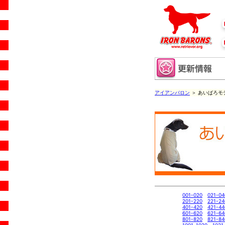
アイアンバロン
＞ あいばろモデ
001-020
021-04
201-220
221-24
401-420
421-44
601-620
621-64
801-820
821-84