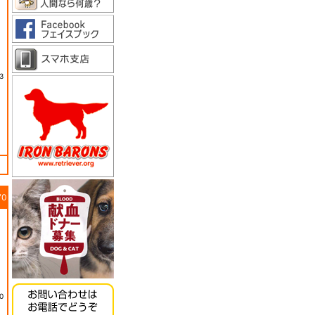
3
70
0
《キッチンドッグ！》モ
ンデリ