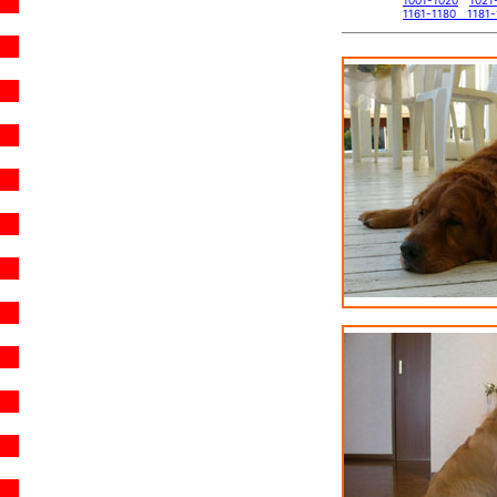
1001-1020
1021
1161-1180
1181