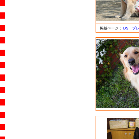
掲載ページ：
DS［プレ