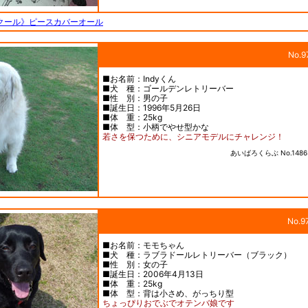
クール》ピースカバーオール
No.9
■お名前：Indyくん
■犬 種：ゴールデンレトリーバー
■性 別：男の子
■誕生日：1996年5月26日
■体 重：25kg
■体 型：小柄でやせ型かな
若さを保つために、シニアモデルにチャレンジ！
あいばろくらぶ No.1486
No.9
■お名前：モモちゃん
■犬 種：ラブラドールレトリーバー（ブラック）
■性 別：女の子
■誕生日：2006年4月13日
■体 重：25kg
■体 型：背は小さめ、がっちり型
ちょっぴりおでぶでオテンバ娘です