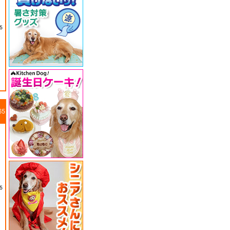
5
65
5