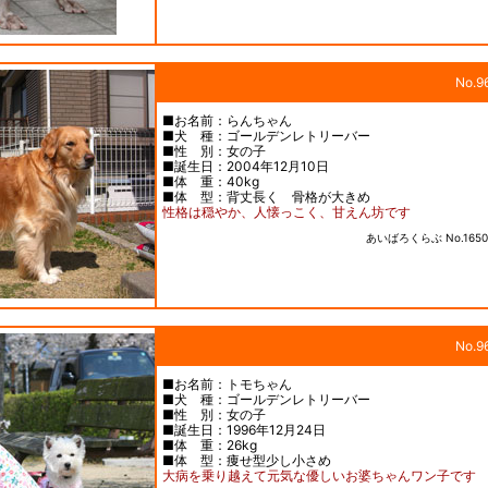
No.9
■お名前：らんちゃん
■犬 種：ゴールデンレトリーバー
■性 別：女の子
■誕生日：2004年12月10日
■体 重：40kg
■体 型：背丈長く 骨格が大きめ
性格は穏やか、人懐っこく、甘えん坊です
あいばろくらぶ No.1650
No.9
■お名前：トモちゃん
■犬 種：ゴールデンレトリーバー
■性 別：女の子
■誕生日：1996年12月24日
■体 重：26kg
■体 型：痩せ型少し小さめ
大病を乗り越えて元気な優しいお婆ちゃんワン子です