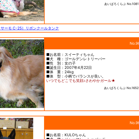
あいばろくらぶ No.1081
サーモ C-25］リボンクールタンク
No.9
■お名前：スイーティちゃん
■犬 種：ゴールデンレトリーバー
■性 別：女の子
■誕生日：2007年4月22日
■体 重：24kg
■体 型：小柄でバランスが良い。
いつでもどこでも笑顔♪さわやかガール★
あいばろくらぶ No.1652
No.9
■お名前：KULOちゃん