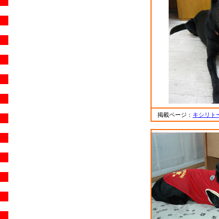
掲載ページ：
キシリト