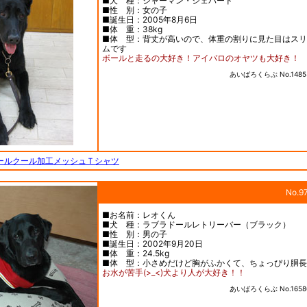
■犬 種：ジャーマン・シェパード
■性 別：女の子
■誕生日：2005年8月6日
■体 重：38kg
■体 型：背丈が高いので、体重の割りに見た目はスリ
ムです
ボールと走るの大好き！アイバロのオヤツも大好き！
あいばろくらぶ No.1485
ールクール加工メッシュＴシャツ
No.9
■お名前：レオくん
■犬 種：ラブラドールレトリーバー（ブラック）
■性 別：男の子
■誕生日：2002年9月20日
■体 重：24.5kg
■体 型：小さめだけど胸がふかくて、ちょっぴり胴長
お水が苦手(>_<)犬より人が大好き！！
あいばろくらぶ No.1658