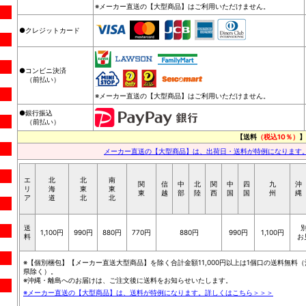
※メーカー直送の【大型商品】はご利用いただけません。
●クレジットカード
●コンビニ決済
（前払い）
※メーカー直送の【大型商品】はご利用いただけません。
●銀行振込
（前払い）
【送料
（税込10％）
】
メーカー直送の【大型商品】は、出荷日・送料が特例になります
エ
北
北
南
関
信
中
北
関
中
四
九
沖
リ
海
東
東
東
越
部
陸
西
国
国
州
縄
ア
道
北
北
送
1,100円
990円
880円
770円
880円
990円
1,100円
料
お
※【個別梱包】【メーカー直送大型商品】を除く合計金額11,000円以上は1個口の送料無料（
県除く）。
※沖縄・離島へのお届けは、ご注文後に送料をお知らせいたします。
※メーカー直送の【大型商品】は、送料が特例になります。詳しくはこちら＞＞＞