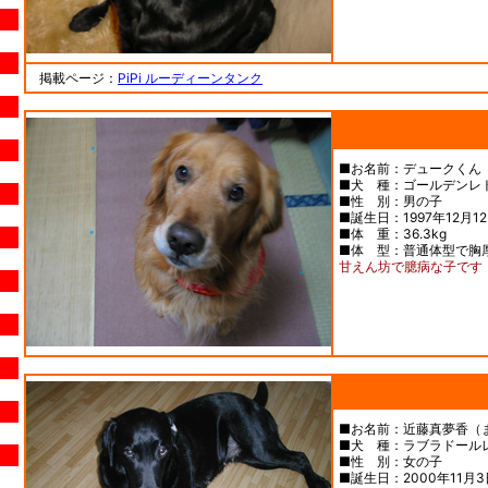
掲載ページ：
PiPi ルーディーンタンク
■お名前：デュークくん
■犬 種：ゴールデンレ
■性 別：男の子
■誕生日：1997年12月1
■体 重：36.3kg
■体 型：普通体型で胸
甘えん坊で臆病な子です
■お名前：近藤真夢香（
■犬 種：ラブラドール
■性 別：女の子
■誕生日：2000年11月3