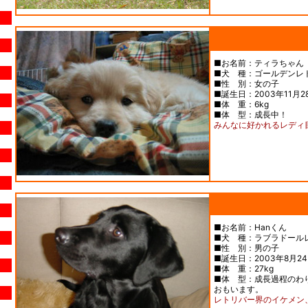
■お名前：ティラちゃん
■犬 種：ゴールデンレ
■性 別：女の子
■誕生日：2003年11月2
■体 重：6kg
■体 型：成長中！
みんなに好かれるレディ
■お名前：Hanくん
■犬 種：ラブラドール
■性 別：男の子
■誕生日：2003年8月2
■体 重：27kg
■体 型：成長過程のわ
おもいます。
レトリバー界のイケメン