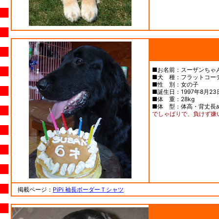
■お名前：スーザンちゃ
■犬 種：フラットコー
■性 別：女の子
■誕生日：1997年8月23
■体 重：28kg
■体 型：体高・背丈長
でしゃばりで、負けず嫌
掲載ページ：
PiPi 袖長ボーダーＴシャツ