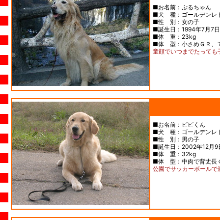
■お名前：ぷるちゃん
■犬 種：ゴールデンレ
■性 別：女の子
■誕生日：1994年7月7日
■体 重：23kg
■体 型：小さめＧＲ、
童顔でいつまでたっても
■お名前：ピピくん
■犬 種：ゴールデンレ
■性 別：男の子
■誕生日：2002年12月9
■体 重：32kg
■体 型：中肉で背丈長
公園でサッカーボールで