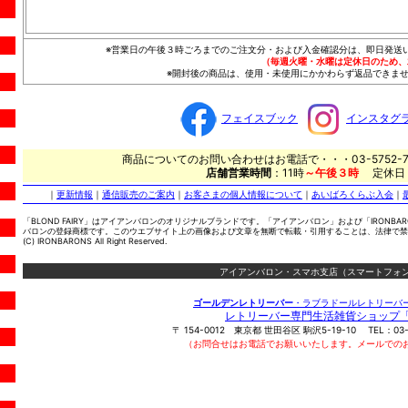
※営業日の午後３時ごろまでのご注文分・および入金確認分は、即日発送
（毎週火曜・水曜は定休日のため、
※開封後の商品は、使用・未使用にかかわらず返品できませ
フェイスブック
インスタグ
商品についてのお問い合わせはお電話で・・・03-5752-7
店舗営業時間
：11時
～午後３時
定休日
｜
更新情報
｜
通信販売のご案内
｜
お客さまの個人情報について
｜
あいばろくらぶ入会
｜
「BLOND FAIRY」はアイアンバロンのオリジナルブランドです。「アイアンバロン」および「IRONBA
バロンの登録商標です。このウエブサイト上の画像および文章を無断で転載・引用することは、法律で禁
(C) IRONBARONS All Right Reserved.
アイアンバロン・スマホ支店（スマートフォン
ゴールデンレトリーバー
・ラブラドールレトリーバ
レトリーバー専門生活雑貨ショップ
〒
154-0012
東京都
世田谷区
駒沢5-19-10
TEL：
03
（お問合せはお電話でお願いいたします。メールでの