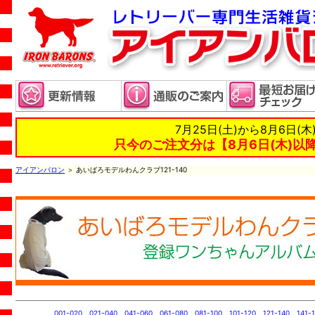
7月25日(土)から8月6日(
只今のご注文分は【8月6日(木)以
アイアンバロン
＞ あいばろモデルわんクラブ121-140
001-020
021-040
041-060
061-080
081-100
101-120
121-140
141-