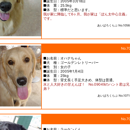
■誕生日：2005年3月18日
■体 重：25.5kg
■体 型：標準だと思います。
我が家に降臨して6ヶ月。我が家は「ぽん太中心主義」
です。
あいばろくらぶ No.1056
No.7
■お名前：オハナちゃん
■犬 種：ゴールデンレトリーバー
■性 別：女の子
■誕生日：2005年1月4日
■体 重：25kg
■体 型：背丈長く手足大きめ、体型は普通。
水と人大好きの甘えんぼ！ No.09049のハント君は兄
弟？
あいばろくらぶ No.1071
No.7
■お名前：ラーケンくん