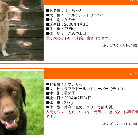
■お名前：うーちゃん
■犬 種：ゴールデンレトリーバー
■性 別：女の子
■誕生日：2000年1月3日
■体 重：27.5kg
■体 型：小さめで太目
我が家のかわいい末娘。癒されてます。
あいばろくらぶ No.1103
No.7
■お名前：ムサシくん
■犬 種：ラブラドールレトリーバー（チョコ）
■性 別：男の子
■誕生日：2004年2月24日
■体 重：25kg
■体 型：体高は低め、スリムで筋肉質。
人間もワンコもだ～いスキ！元気いっぱいな、お調子
です。
あいばろくらぶ No.1105