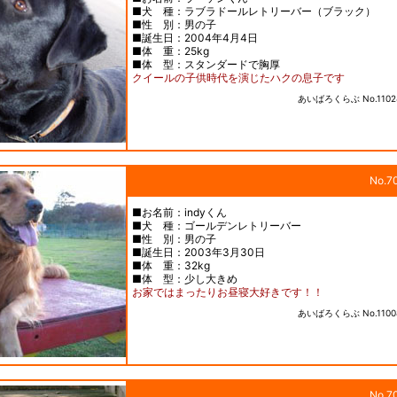
■犬 種：ラブラドールレトリーバー（ブラック）
■性 別：男の子
■誕生日：2004年4月4日
■体 重：25kg
■体 型：スタンダードで胸厚
クイールの子供時代を演じたハクの息子です
あいばろくらぶ No.1102
No.7
■お名前：indyくん
■犬 種：ゴールデンレトリーバー
■性 別：男の子
■誕生日：2003年3月30日
■体 重：32kg
■体 型：少し大きめ
お家ではまったりお昼寝大好きです！！
あいばろくらぶ No.1100
No.7