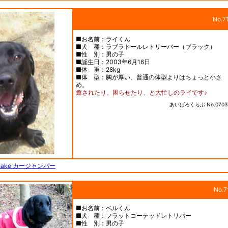
No.7
■お名前：ライくん
■犬 種：ラブラドールレトリーバー（ブラック）
■性 別：男の子
■誕生日：2003年6月16日
■体 重：28kg
■体 型：胸が厚い、普通の体型よりはちょっと小さ
め。
癒されたり、困らせたり、と大忙しのライです♪
あいばろくらぶ No.0703
Shake カージャンパー
No.7
■お名前：ベルくん
■犬 種：フラットコーテッドレトリバー
■性 別：男の子