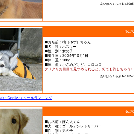
あいばろくらぶ No.1085
No.7
■お名前：柚（ゆず）ちゃん
■犬 種：ハスキー
■性 別：女の子
■誕生日：2004年10月1日
■体 重：18kg
■体 型：小さめだけど、コロコロ
クリクリお目目で見つめられると、何でも許しちゃう♪
あいばろくらぶ No.1057
Shake CoolMax クールランニング
No.7
■お名前：ぽん太くん
■犬 種：ゴールデンレトリーバー
■性 別：男の子