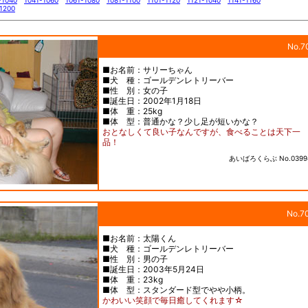
-1040
1041-1060
1061-1080
1081-1100
1101-1120
1121-1040
1141-1160
-1200
No.7
■お名前：サリーちゃん
■犬 種：ゴールデンレトリーバー
■性 別：女の子
■誕生日：2002年1月18日
■体 重：25kg
■体 型：普通かな？少し足が短いかな？
おとなしくて良い子なんですが、食べることは天下一
品！
あいばろくらぶ No.0399
No.7
■お名前：太陽くん
■犬 種：ゴールデンレトリーバー
■性 別：男の子
■誕生日：2003年5月24日
■体 重：23kg
■体 型：スタンダード型でやや小柄。
かわいい笑顔で毎日癒してくれます☆