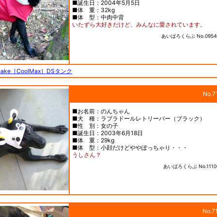
■誕生日：2004年5月5日
■体 重：32kg
■体 型：中肉中背
いたずら大好きだけど、みんなに愛されています。
あいばろくらぶ No.0954
Shake［CoolMax］DSタンク
No.7
■お名前：のんちゃん
■犬 種：ラブラドールレトリーバー（ブラック）
■性 別：女の子
■誕生日：2003年6月18日
■体 重：29kg
■体 型：小顔だけどややぽっちゃり・・・
うしさん？
あいばろくらぶ No.1110
No.7