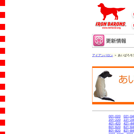
アイアンバロン
＞ あいばろモデ
001-020
021-04
201-220
221-24
401-420
421-44
601-620
621-64
801-820
821-84