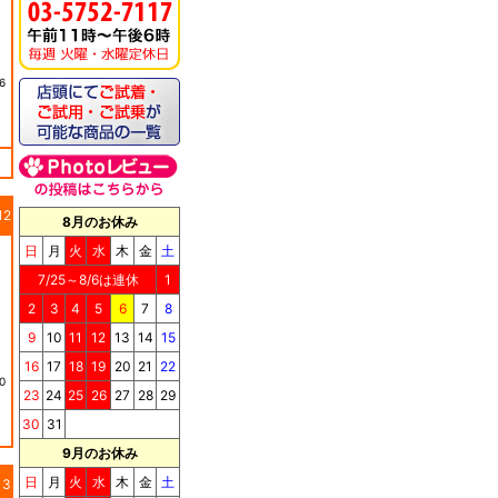
6
12
8月のお休み
日
月
火
水
木
金
土
7/25～8/6は連休
1
2
3
4
5
6
7
8
9
10
11
12
13
14
15
16
17
18
19
20
21
22
0
23
24
25
26
27
28
29
30
31
9月のお休み
日
月
火
水
木
金
土
13