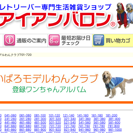
ルわんクラブ701-720
0
041-060
061-080
081-100
101-120
121-140
141-160
161-180
181-200
0
241-260
261-280
281-300
301-320
321-340
341-360
361-380
381-400
0
441-460
461-480
481-500
501-520
521-540
541-560
561-580
581-600
0
641-660
661-680
681-700
701-720
721-740
741-760
761-780
781-800
0
841-860
861-880
881-900
901-920
921-940
941-960
961-980
981-1000