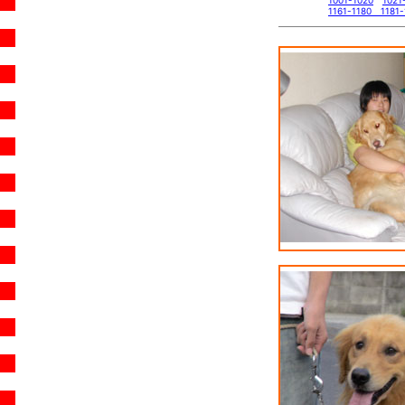
1001-1020
1021
1161-1180
1181