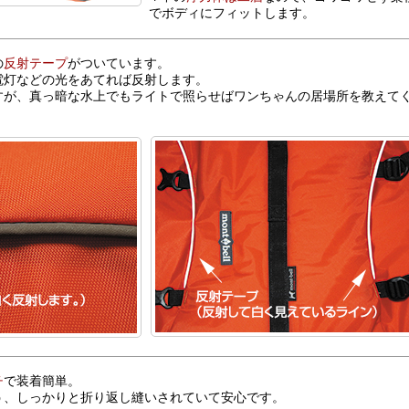
でボディにフィットします。
の
反射テープ
がついています。
電灯などの光をあてれば反射します。
すが、真っ暗な水上でもライトで照らせばワンちゃんの居場所を教えて
チ
で装着簡単。
う、しっかりと折り返し縫いされていて安心です。