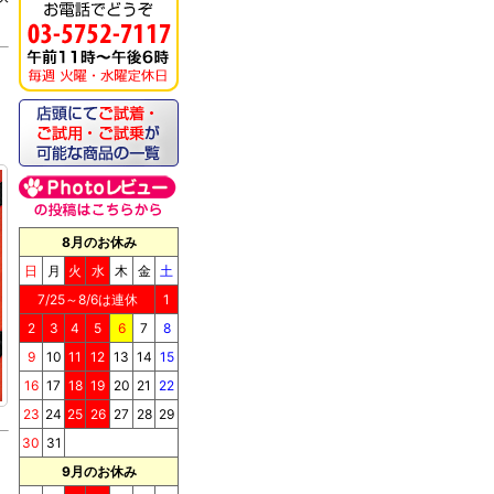
く
8月のお休み
日
月
火
水
木
金
土
《キッチンドッグ！》ベ
ジタブルケーキ ガブリン
7/25～8/6は連休
1
2
3
4
5
6
7
8
9
10
11
12
13
14
15
16
17
18
19
20
21
22
23
24
25
26
27
28
29
30
31
《キッチンドッグ！》夢
9月のお休み
にまで見た骨付きハンバ