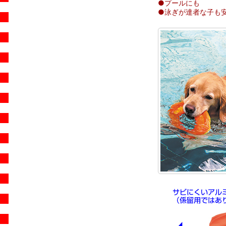
●プールにも
●泳ぎが達者な子も