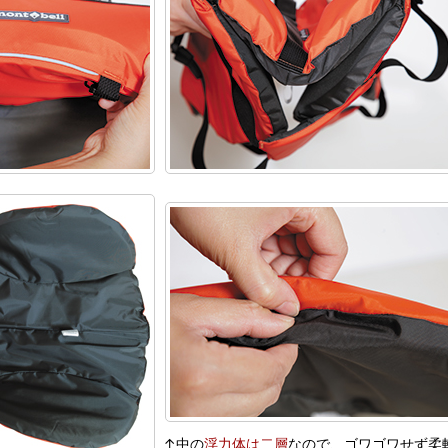
↑中の
浮力体は二層
なので、ゴワゴワせず柔