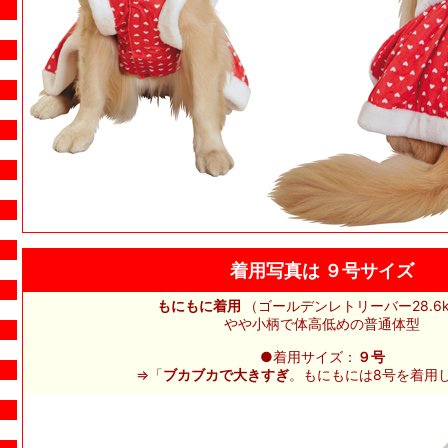
着用写真は ９号サイズ
もにもに着用
（ゴールデンレトリーバー28.6k
やや小柄で体高低めの普通体型
●着用サイズ：
９号
⇒「
ブカブカで大きすぎ
。もにもには8号を着用