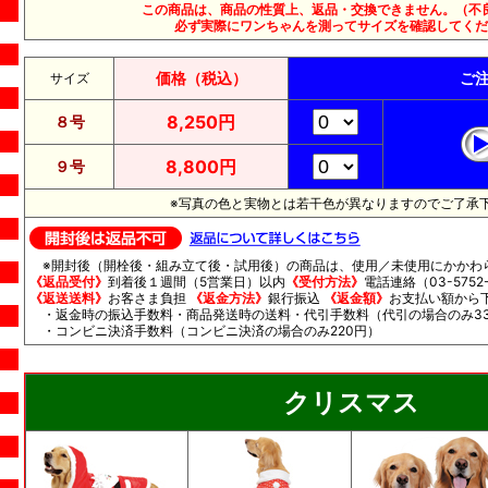
この商品は、商品の性質上、返品・交換できません。（不
必ず実際にワンちゃんを測ってサイズを確認してくだ
価格（税込）
ご
サイズ
8,250円
８号
8,800円
９号
※写真の色と実物とは若干色が異なりますのでご了承
※開封後（開栓後・組み立て後・試用後）の商品は、使用／未使用にかかわ
《返品受付》
到着後１週間（5営業日）以内
《受付方法》
電話連絡（03-5752-
《返送送料》
お客さま負担
《返金方法》
銀行振込
《返金額》
お支払い額から
・返金時の振込手数料・商品発送時の送料・代引手数料（代引の場合のみ33
・コンビニ決済手数料（コンビニ決済の場合のみ220円）
クリスマス