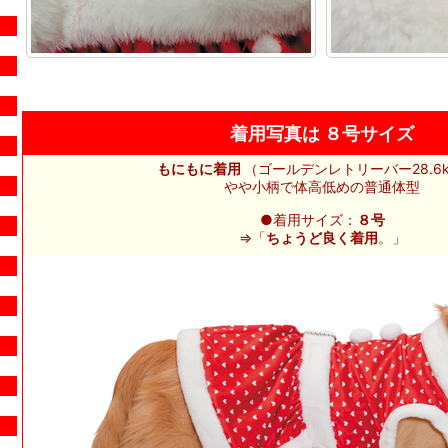
着用写真は ８号サイズ
もにもに着用
（ゴールデンレトリーバー28.6k
やや小柄で体高低めの普通体型
●着用サイズ：
８号
⇒「
ちょうど良く着用
。」