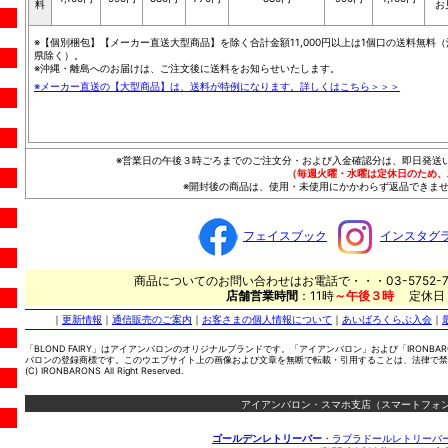
料
お
※【個別梱包】【メーカー直送大型商品】を除く合計金額11,000円以上は1個口の送料無料（
県除く）。
※沖縄・離島へのお届けは、ご注文後に送料をお知らせいたします。
※メーカー直送の【大型商品】は、送料が特例になります。詳しくはこちら＞＞＞
※営業日の午後３時ごろまでのご注文分・および入金確認分は、即日発送
（毎週火曜・水曜は定休日のため、
※開封後の商品は、使用・未使用にかかわらず返品できませ
フェイスブック
インスタグ
商品についてのお問い合わせはお電話で・・・03-5752-7
店舗営業時間
：11時
～午後３時
定休日
｜
更新情報
｜
通信販売のご案内
｜
お客さまの個人情報について
｜
あいばろくらぶ入会
｜
「BLOND FAIRY」はアイアンバロンのオリジナルブランドです。「アイアンバロン」および「IRONBA
バロンの登録商標です。このウエブサイト上の画像および文章を無断で転載・引用することは、法律で禁
(C) IRONBARONS All Right Reserved.
アイアンバロン・スマホ支店（スマートフォン
ゴールデンレトリーバー
・ラブラドールレトリーバ