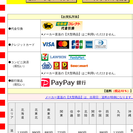
【お支払方法】
●代金引換
※メーカー直送の【大型商品】はご利用いただけません。
●クレジットカード
●コンビニ決済
（前払い）
※メーカー直送の【大型商品】はご利用いただけません。
●銀行振込
（前払い）
【送料
（税込10％）
】
メーカー直送の【大型商品】は、出荷日・送料が特例になります
エ
北
北
南
関
信
中
北
関
中
四
九
沖
リ
海
東
東
東
越
部
陸
西
国
国
州
縄
ア
道
北
北
送
1,100円
990円
880円
770円
880円
990円
1,100円