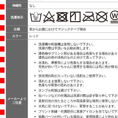
伸縮性
なし
洗濯表示
仕様
首からお腹にかけてマジックテープ留め
カラー
レッド
洗濯機や乾燥機は使用しないで下さい。
洗濯の際は手洗いをお勧め致します。
濃色物やプリント部がある場合は色落ちする場合があり
濃色は白色や淡色のものと分けて洗って下さい。
水濡れ、摩擦等により色落ちする場合があります。
毛色が白いワンちゃんに使用する場合には毛に色が移る
い。
蛍光増白剤が入っていない洗剤をご使用下さい。
濡れたまま放置しないで下さい。
色落ちや変形の恐れがあります。
タンブル乾燥は避けて下さい。
缶バッジなどの付属品は洗濯の際は必ず取り外して下さ
メーカーより
直射日光の当たるところや高温多湿な場所に保管しない
ご注意
火気に近づけないで下さい。変形することがあります。
プリント刺繍・付属部分に直接アイロンを当てないで下
装飾パーツが付いている場合は、使用頻度により外れる