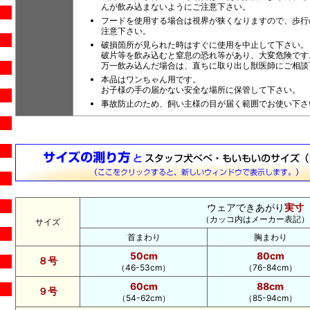
んが飲み込まないようにご注意下さい。
フードを使用する場合は視界が狭くなりますので、歩行
注意下さい。
破損箇所が見られた時はすぐに使用を中止して下さい。
破片等を飲み込むと窒息の恐れ等があり、大変危険です
万一飲み込んだ場合は、直ちに取り出し獣医師にご相談
本品はワンちゃん用です。
お子様の手の届かない安全な場所に保管して下さい。
事故防止のため、飼い主様の目が届く範囲でお使い下さ
ウェアできあがり
実寸
（カッコ内はメーカー表記）
サイズ
首まわり
胸まわり
50cm
80cm
８号
（46-53cm）
（76-84cm）
60cm
88cm
９号
（54-62cm）
（85-94cm）