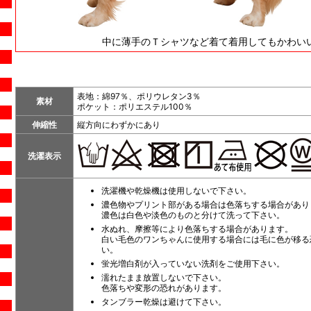
中に薄手のＴシャツなど着て着用してもかわい
表地：綿97％、ポリウレタン3％
素材
ポケット：ポリエステル100％
伸縮性
縦方向にわずかにあり
洗濯表示
洗濯機や乾燥機は使用しないで下さい。
濃色物やプリント部がある場合は色落ちする場合があり
濃色は白色や淡色のものと分けて洗って下さい。
水ぬれ、摩擦等により色落ちする場合があります。
白い毛色のワンちゃんに使用する場合には毛に色が移る
い。
蛍光増白剤が入っていない洗剤をご使用下さい。
濡れたまま放置しないで下さい。
色落ちや変形の恐れがあります。
タンブラー乾燥は避けて下さい。