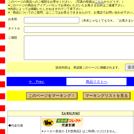
このページの商品へのご感想をお寄せください。（写真の投稿は
こちら
からどうぞ。）
※このページの商品をアイアンバロンでお求めいただいたお客さま以外はご遠慮下さい。
※内容によっては掲載いたしかねますのでご了承下さい。
※「商品についてのご質問」はここではお答えできませんので、お電話でお問い合わせ下さい。（03
お名前
（本名じゃなくてもＯＫ。「お客さまレ
タイトル
ご感想
送信内容は、承認後このページに掲載されます。
← Prev.
商品リストへ
【お支払方法】
●代金引換
※メーカー直送の【大型商品】はご利用いただけません。