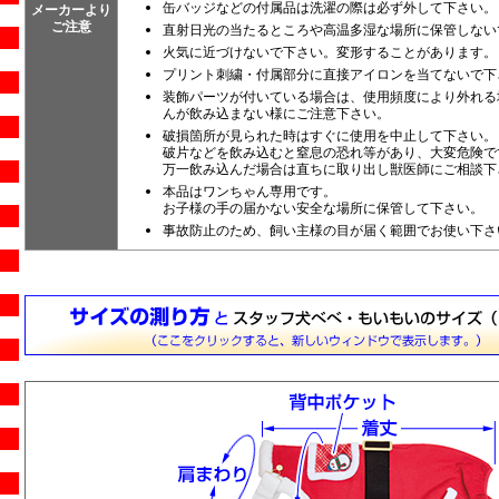
缶バッジなどの付属品は洗濯の際は必ず外して下さい。
メーカーより
ご注意
直射日光の当たるところや高温多湿な場所に保管しない
火気に近づけないで下さい。変形することがあります。
プリント刺繍・付属部分に直接アイロンを当てないで下
装飾パーツが付いている場合は、使用頻度により外れる
んが飲み込まない様にご注意下さい。
破損箇所が見られた時はすぐに使用を中止して下さい。
破片などを飲み込むと窒息の恐れ等があり、大変危険で
万一飲み込んだ場合は直ちに取り出し獣医師にご相談下
本品はワンちゃん専用です。
お子様の手の届かない安全な場所に保管して下さい。
事故防止のため、飼い主様の目が届く範囲でお使い下さ