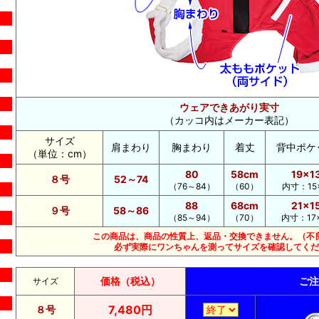
ウェアできあがり実寸
（カッコ内はメーカー表記）
サイズ
肩まわり
胸まわり
着丈
背中ポケ
（単位：cm）
80
58cm
19×1
８号
52～74
（76～84）
（60）
内寸：15×
88
68cm
21×1
９号
58～86
（85～94）
（70）
内寸：17×
この商品は、商品の性質上、返品・交換できません。（不
必ず実際にワンちゃんを測ってサイズを確認してくだ
価格（税込）
ご注
サイズ
7,480円
８号