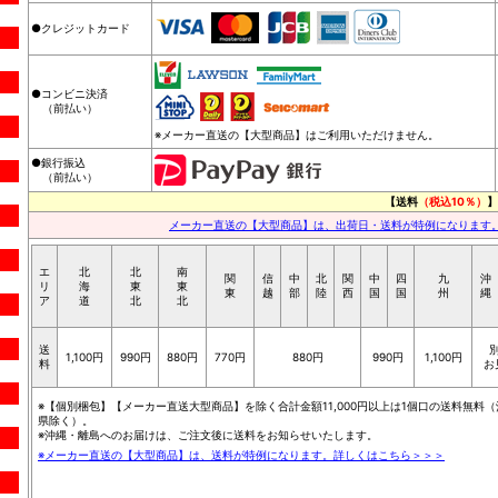
●クレジットカード
●コンビニ決済
（前払い）
※メーカー直送の【大型商品】はご利用いただけません。
●銀行振込
（前払い）
【送料
（税込10％）
】
メーカー直送の【大型商品】は、出荷日・送料が特例になります
エ
北
北
南
関
信
中
北
関
中
四
九
沖
リ
海
東
東
東
越
部
陸
西
国
国
州
縄
ア
道
北
北
送
1,100円
990円
880円
770円
880円
990円
1,100円
料
お
※【個別梱包】【メーカー直送大型商品】を除く合計金額11,000円以上は1個口の送料無料（
県除く）。
※沖縄・離島へのお届けは、ご注文後に送料をお知らせいたします。
※メーカー直送の【大型商品】は、送料が特例になります。詳しくはこちら＞＞＞