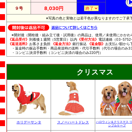
8,030円
９号
※写真の色と実物とは若干色が異なりますのでご了承
※開封後（開栓後・組み立て後・試用後）の商品は、使用／未使用にかかわ
《返品受付》
到着後１週間（5営業日）以内
《受付方法》
電話連絡（03-5752-
《返送送料》
お客さま負担
《返金方法》
銀行振込
《返金額》
お支払い額から
・返金時の振込手数料・商品発送時の送料・代引手数料（代引の場合のみ33
・コンビニ決済手数料（コンビニ決済の場合のみ220円）
クリスマス
ホリデーサンタ
スノーハートドレス
ハロウィン＆クリスマス 
シブルケープ