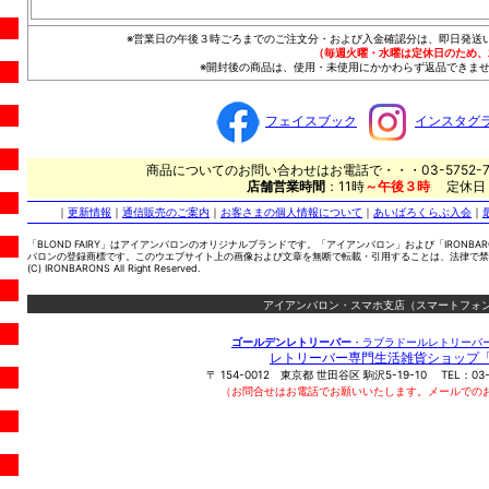
※営業日の午後３時ごろまでのご注文分・および入金確認分は、即日発送
（毎週火曜・水曜は定休日のため、
※開封後の商品は、使用・未使用にかかわらず返品できませ
フェイスブック
インスタグ
商品についてのお問い合わせはお電話で・・・03-5752-7
店舗営業時間
：11時
～午後３時
定休日
｜
更新情報
｜
通信販売のご案内
｜
お客さまの個人情報について
｜
あいばろくらぶ入会
｜
「BLOND FAIRY」はアイアンバロンのオリジナルブランドです。「アイアンバロン」および「IRONBA
バロンの登録商標です。このウエブサイト上の画像および文章を無断で転載・引用することは、法律で禁
(C) IRONBARONS All Right Reserved.
アイアンバロン・スマホ支店（スマートフォン
ゴールデンレトリーバー
・ラブラドールレトリーバ
レトリーバー専門生活雑貨ショップ
〒
154-0012
東京都
世田谷区
駒沢5-19-10
TEL：
03
（お問合せはお電話でお願いいたします。メールでの