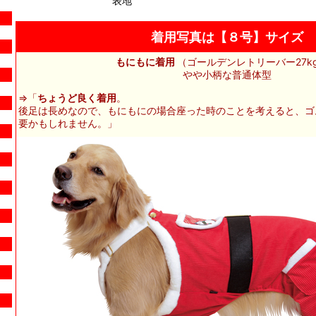
表地
着用写真は【８号】サイズ
もにもに着用
（ゴールデンレトリーバー27kg
やや小柄な普通体型
⇒「
ちょうど良く着用
。
後足は長めなので、もにもにの場合座った時のことを考えると、ゴム
要かもしれません。」