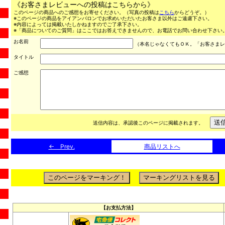
《お客さまレビューへの投稿はこちらから》
このページの商品へのご感想をお寄せください。（写真の投稿は
こちら
からどうぞ。）
※このページの商品をアイアンバロンでお求めいただいたお客さま以外はご遠慮下さい。
※内容によっては掲載いたしかねますのでご了承下さい。
※「商品についてのご質問」はここではお答えできませんので、お電話でお問い合わせ下さい。（03
お名前
（本名じゃなくてもＯＫ。「お客さまレ
タイトル
ご感想
送信内容は、承認後このページに掲載されます。
← Prev.
商品リストへ
【お支払方法】