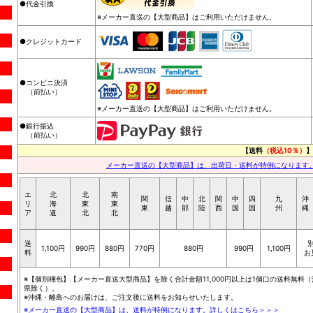
●代金引換
※メーカー直送の【大型商品】はご利用いただけません。
●クレジットカード
●コンビニ決済
（前払い）
※メーカー直送の【大型商品】はご利用いただけません。
●銀行振込
（前払い）
【送料
（税込10％）
】
メーカー直送の【大型商品】は、出荷日・送料が特例になります
エ
北
北
南
関
信
中
北
関
中
四
九
沖
リ
海
東
東
東
越
部
陸
西
国
国
州
縄
ア
道
北
北
送
1,100円
990円
880円
770円
880円
990円
1,100円
料
お
※【個別梱包】【メーカー直送大型商品】を除く合計金額11,000円以上は1個口の送料無料（
県除く）。
※沖縄・離島へのお届けは、ご注文後に送料をお知らせいたします。
※メーカー直送の【大型商品】は、送料が特例になります。詳しくはこちら＞＞＞