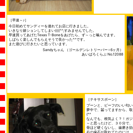
［早速～♪］
今日初めてサンディーを連れてお店に行きました。
いきなり嬉ションしてしまい((((^^;すみませんでした。
早速買ってあげたTexas T-Boneをあげたら、ず～っと噛んでます。
しばらく楽しんでもらえそうで良かった^^です。
また遊びに行きたいと思っています。
Sandyちゃん （ゴールデンレトリーバー♀6ヶ月）
あいばろくらぶ No.12088
［テキサスボーン］
プーンと、ビーフのいい匂い
夢中で、齧ってますから、取
(^^ゞ
なんでも、根気よく？！ガジ
～と思ったけど、３０分で、
骨ほど硬くないし、歯磨き効
右の歯石が取れてたのには、