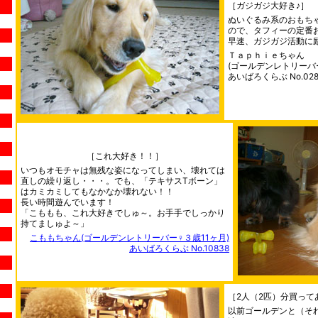
［ガジガジ大好き♪］
ぬいぐるみ系のおもち
ので、タフィーの定番
早速、ガジガジ活動に
Ｔａｐｈｉｅちゃん
(ゴールデンレトリーバー
あいばろくらぶ No.028
［これ大好き！！］
いつもオモチャは無残な姿になってしまい、壊れては
直しの繰り返し・・・。でも、「テキサスTボーン」
はカミカミしてもなかなか壊れない！！
長い時間遊んでいます！
「こももも、これ大好きでしゅ～。お手手でしっかり
持てましゅよ～」
こももちゃん(ゴールデンレトリーバー♀３歳11ヶ月)
あいばろくらぶ No.10838
［2人（2匹）分買って
以前ゴールデンと（それ