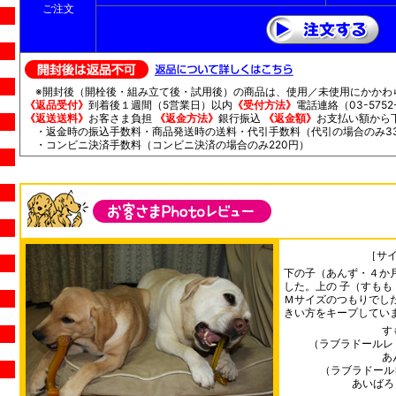
ご注文
※開封後（開栓後・組み立て後・試用後）の商品は、使用／未使用にかかわ
《返品受付》
到着後１週間（5営業日）以内
《受付方法》
電話連絡（03-5752-
《返送送料》
お客さま負担
《返金方法》
銀行振込
《返金額》
お支払い額から
・返金時の振込手数料・商品発送時の送料・代引手数料（代引の場合のみ33
・コンビニ決済手数料（コンビニ決済の場合のみ220円）
［サ
下の子（あんず・４か
した。上の 子（すも
Ｍサイズのつもりでし
きい方をキープしてい
す
（ラブラドールレ
あ
（ラブラドール
あいばろく