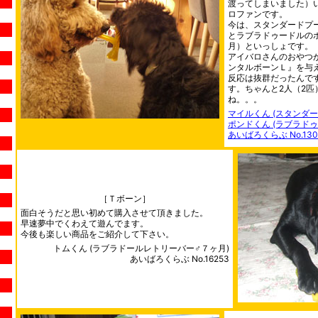
渡ってしまいました）
ロファンです。
今は、スタンダードプー
とラブラドゥードルのポ
月）といっしょです。
アイバロさんのおやつ
ンタルボーンＬ』を与
反応は抜群だったんで
す。ちゃんと2人（2
ね。。。
マイルくん (スタンダー
ポンドくん (ラブラド
あいばろくらぶ No.130
［Ｔボーン］
面白そうだと思い初めて購入させて頂きました。
早速夢中でくわえて遊んでます。
今後も楽しい商品をご紹介して下さい。
トムくん (ラブラドールレトリーバー♂７ヶ月)
あいばろくらぶ No.16253