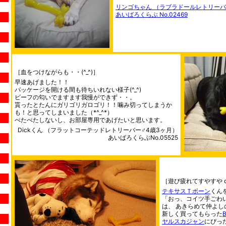
リンゴちゃん （ラブラドールレトリーバ
あいばろくらぶ No.02469
［血をつけながらも・・(^_^)］
早速あげました！！
パッケージを開ける間も待ちいれない様子(^_^)
ビーフの匂いでますます我慢ができず・・。
貰ったとたんにガリゴリガロゴリ！！噛み切ってしまうか
も！と思ってしまいました（*^_^*）
べたべたしないし、お部屋専用であげたいと思います。
Dickくん （フラットコーテッドレトリーバー♂4歳3ヶ月）
あいばろくらぶNo.05525
［遊び疲れてすやすや o0
テキサスＴボーン
くん
「おっ、コイツ手ごわ
は、 あきらめて仲よし
新しく買ってもらった
ヤルスカジャン
にぴっ