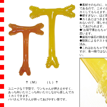
●素材そのものに、
であるので、ニオイ
カミしてもらえます
●硬すぎない、ほど
●カミあとはつきま
れないので、壊しや
してあげられます。
●“お留守番おもちゃ
思います。
●歯垢や歯石の除去
●獣医によるテスト
済み。
●これはおもちゃで
すが、食べ物ではな
い。
↑（Ｍ） （Ｌ）↑
ユニークなＴ字型で、ワンちゃんが押さえやすく、
あっち向いたりこっち向いたりしながら楽しんでカ
ミカミできます。
パパさんママさんが持ってあげやすい形です。