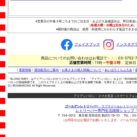
※営業日の午後３時ごろまでのご注文分・および入金確認分は、即日発送
（毎週火曜・水曜は定休日のため、
※開封後の商品は、使用・未使用にかかわらず返品できませ
フェイスブック
インスタグ
商品についてのお問い合わせはお電話で・・・03-5752-7
店舗営業時間
：11時
～午後３時
定休日
｜
更新情報
｜
通信販売のご案内
｜
お客さまの個人情報について
｜
あいばろくらぶ入会
｜
「BLOND FAIRY」はアイアンバロンのオリジナルブランドです。「アイアンバロン」および「IRONBA
バロンの登録商標です。このウエブサイト上の画像および文章を無断で転載・引用することは、法律で禁
(C) IRONBARONS All Right Reserved.
アイアンバロン・スマホ支店（スマートフォン
ゴールデンレトリーバー
・ラブラドールレトリーバ
レトリーバー専門生活雑貨ショップ
〒
154-0012
東京都
世田谷区
駒沢5-19-10
TEL：
03
（お問合せはお電話でお願いいたします。メールでの