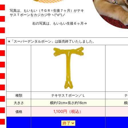
写真は、もいもい（↑ＧＲ♀生後７ヶ月）がテキ
サスＴボーンをカジカジ中ヽ(^o^)ノ
右の写真は、もいもい生後６ヶ月→
※「スーパーデンタルボーン」は販売終了いたしました。
種類
テキサスＴボーン／Ｌ
テ
大きさ
横約12cm×長さ約16cm
横
1,100円（税込）
価格