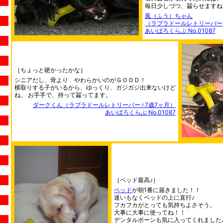
毎日少しづつ、齧らせますね
風（ふう）ちゃん
（ラブラドールレトリーバー
あいばろくらぶ No.01087
［ちょっと硬かったかな］
シニアだし、骨より やわらかいのがＧＯＯＤ！
横取りする子がいるから、ゆっくり、ガジガジ出来ないけど
ね。 お手手で、持って齧ってます。
ダークくん（ラブラドールレトリーバー♂7歳7ヶ月）
あいばろくらぶ No.01087
［ベッド最高♪］
ベッド
が朝1番に届きました！！
迷いもなくベッドの上に直行♪
フカフカがとっても気持ちよさそう。
大事に大事に使ってね！！
デンタルボーンも気に入ってくれました