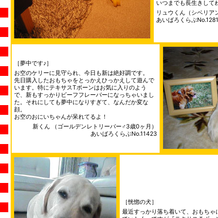
いつまでも長生きして
リュウくん（シベリアン
あいばろくらぶNo.1281
［夢中です♪］
お空のケリーに見守られ、今日も新は絶好調です。
先日購入したおもちゃをとっかえひっかえして遊んで
います。特にテキサスTボーンはお気に入りのよう
で、新もすっかりビーフフレーバーになっちゃいまし
た。それにしても夢中になりすぎて、なんだか変な
顔。
お空のおにいちゃんが呆れてるよ！
新くん （ゴールデンレトリーバー♂3歳0ヶ月）
あいばろくらぶNo.11423
［恍惚の犬］
最近すっかり落ち着いて、おもちゃ