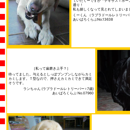
ていたくーですが『テキサスＴボー
通り！
私も嬉しくなって見とれてしまいま
くーくん （ラブラドールレトリーバー
あいばろくらぶNo.13638
［私って歯磨き上手？］
待ってました。与えるとしっぽブンブンしながらカミ
カミします。Ｔ型なので、押さえカミカミできて満足
そうです。
ランちゃん (ラブラドールレトリーバー♀7歳)
あいばろくらぶ No.07960