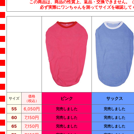
この商品は、商品の性質上、返品・交換できません。（
必ず実際にワンちゃんを測ってサイズを確認して
価格
ピンク
サックス
サイズ
（税込）
55
6,050円
完売しました
完売しました
60
7,150円
完売しました
完売しました
65
7,150円
完売しました
完売しました