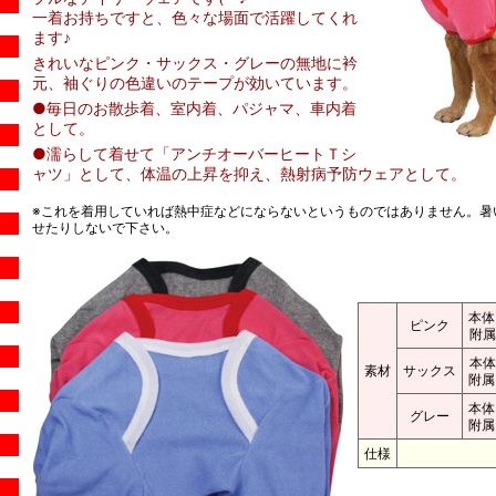
一着お持ちですと、色々な場面で活躍してくれ
ます♪
きれいなピンク・サックス・グレーの無地に衿
元、袖ぐりの色違いのテープが効いています。
●毎日のお散歩着、室内着、パジャマ、車内着
として。
●濡らして着せて「アンチオーバーヒートＴシ
ャツ」として、体温の上昇を抑え、熱射病予防ウェアとして。
※これを着用していれば熱中症などにならないというものではありません。暑
せたりしないで下さい。
本体
ピンク
附属
本体
素材
サックス
附属
本体
グレー
附属
仕様