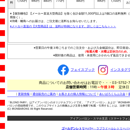
1,100円
990円
880円
770円
880円
990円
1,100円
料
お
※【個別梱包】【メーカー直送大型商品】を除く合計金額11,000円以上は1個口の送料無料（
県除く）。
※沖縄・離島へのお届けは、ご注文後に送料をお知らせいたします。
※メーカー直送の【大型商品】は、送料が特例になります。詳しくはこちら＞＞＞
※営業日の午後３時ごろまでのご注文分・および入金確認分は、即日発送
（毎週火曜・水曜は定休日のため、
※開封後の商品は、使用・未使用にかかわらず返品できませ
フェイスブック
インスタグ
商品についてのお問い合わせはお電話で・・・03-5752-7
店舗営業時間
：11時
～午後３時
定休日
｜
更新情報
｜
通信販売のご案内
｜
お客さまの個人情報について
｜
あいばろくらぶ入会
｜
「BLOND FAIRY」はアイアンバロンのオリジナルブランドです。「アイアンバロン」および「IRONBA
バロンの登録商標です。このウエブサイト上の画像および文章を無断で転載・引用することは、法律で禁
(C) IRONBARONS All Right Reserved.
アイアンバロン・スマホ支店（スマートフォン
ゴールデンレトリーバー
・ラブラドールレトリーバ