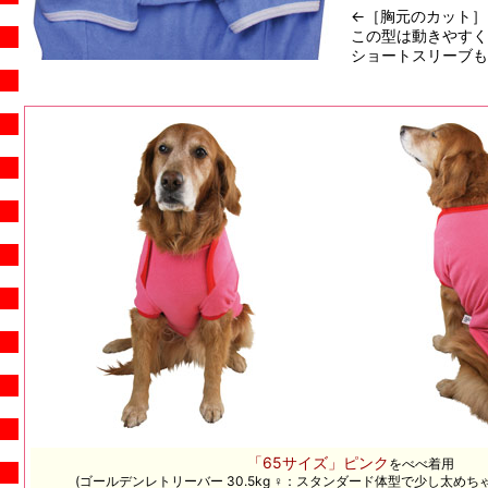
←［胸元のカット］
この型は動きやすく
ショートスリーブもキ
「65サイズ」ピンク
をべべ着用
(ゴールデンレトリーバー 30.5kg ♀：
スタンダード体型で少し太めち