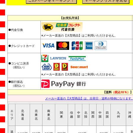
【お支払方法】
●代金引換
※メーカー直送の【大型商品】はご利用いただけません。
●クレジットカード
●コンビニ決済
（前払い）
※メーカー直送の【大型商品】はご利用いただけません。
●銀行振込
（前払い）
【送料
（税込10％）
】
メーカー直送の【大型商品】は、出荷日・送料が特例になります
エ
北
北
南
関
信
中
北
関
中
四
九
沖
リ
海
東
東
東
越
部
陸
西
国
国
州
縄
ア
道
北
北
送