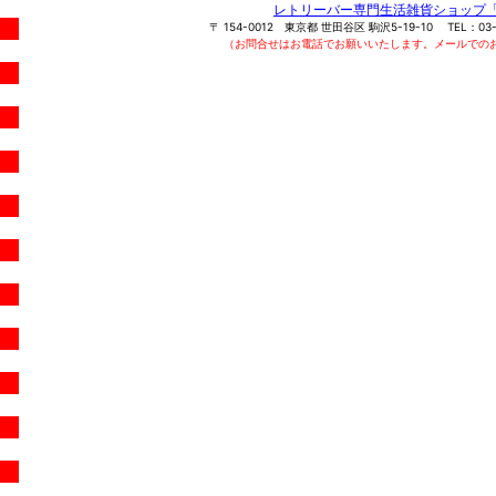
レトリーバー専門生活雑貨ショップ
〒
154-0012
東京都
世田谷区
駒沢5-19-10
TEL：
03
（お問合せはお電話でお願いいたします。メールでの