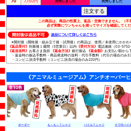
70
7,150円
完売しました
完売しました
この商品は、商品の性質上、返品・交換できません。（不
必ず実際にワンちゃんを測ってサイズを確認してくだ
※開封後（開栓後・組み立て後・試用後）の商品は、使用／未使用にかかわ
《返品受付》
到着後１週間（5営業日）以内
《受付方法》
電話連絡（03-5752-
《返送送料》
お客さま負担
《返金方法》
銀行振込
《返金額》
お支払い額から
・返金時の振込手数料・商品発送時の送料・代引手数料（代引の場合のみ33
・コンビニ決済手数料（コンビニ決済の場合のみ220円）
《アニマルミュージアム》アンチオーバーヒ
ボーダー
も～も～Ｔシャツ
パイルＴシャツ
そで付パイ