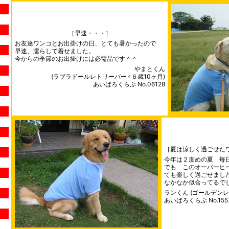
［早速・・・］
お友達ワンコとお出掛けの日、とても暑かったので
早速、濡らして着せました。
今からの季節のお出掛けには必需品です＾＾
やまとくん
(ラブラドールレトリーバー♂６歳10ヶ月)
あいばろくらぶ No.06128
［夏は涼しく過ごせた
今年は２度めの夏 毎
でも このオーバーヒ
ても楽しく過ごせまし
なかなか似合ってるで
ランくん (ゴールデンレ
あいばろくらぶ No.155