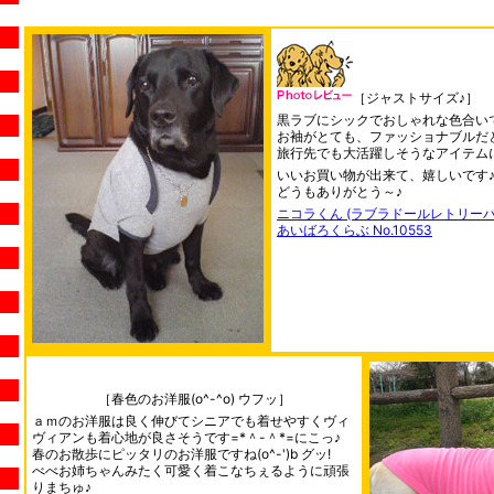
［ジャストサイズ♪］
黒ラブにシックでおしゃれな色合い
お袖がとても、ファッショナブルだ
旅行先でも大活躍しそうなアイテム
いいお買い物が出来て、嬉しいです
どうもありがとう～♪
ニコラくん (ラブラドールレトリーバー
あいばろくらぶ No.10553
［春色のお洋服(o^-^o) ウフッ］
ａｍのお洋服は良く伸びてシニアでも着せやすくヴィ
ヴィアンも着心地が良さそうです=*＾-＾*=にこっ♪
春のお散歩にピッタリのお洋服ですね(o^-')b グッ!
べべお姉ちゃんみたく可愛く着こなちぇるように頑張
りまちゅ♪