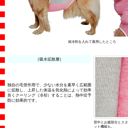
保冷剤を入れて着用したところ
［吸水拡散層］
独自の毛管作用で、少ない水分を素早く広範囲
に拡散し、上昇した体温を気化熱によって効率
良くクーリング（冷却）することは、熱中症予
防に効果的です。
背中とお腹部分とスヌ
ット機能も。