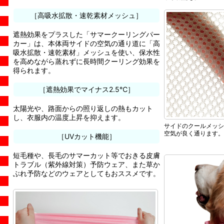
［高吸水拡散・速乾素材メッシュ］
遮熱効果をプラスした「サマークーリングパー
カー」は、本体両サイドの空気の通り道に「高
吸水拡散・速乾素材」メッシュを使い、保水性
を高めながら蒸れずに長時間クーリング効果を
得られます。
［遮熱効果でマイナス2.5℃］
太陽光や、路面からの照り返しの熱もカット
し、衣服内の温度上昇を抑えます。
サイドのクールメッシ
空気が良く通ります。
［UVカット機能］
短毛種や、長毛のサマーカット等でおきる皮膚
トラブル（紫外線対策）予防ウェア、また草か
ぶれ予防などのウェアとしてもおススメです。