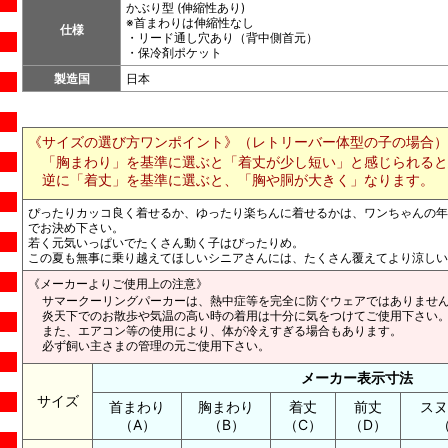
かぶり型 (伸縮性あり)
※首まわりは伸縮性なし
仕様
・リード通し穴あり（背中側首元）
・保冷剤ポケット
製造国
日本
《サイズの選び方ワンポイント》（レトリーバー体型の子の場合）
「胸まわり」を基準に選ぶと「着丈が少し短い」と感じられると
逆に「着丈」を基準に選ぶと、「胸や胴が大きく」なります。
ぴったりカッコ良く着せるか、ゆったり楽ちんに着せるかは、ワンちゃんの年
でお決め下さい。
若く元気いっぱいでたくさん動く子はぴったりめ。
この夏も無事に乗り越えてほしいシニアさんには、たくさん覆えてより涼しい
《メーカーよりご使用上の注意》
サマークーリングパーカーは、熱中症等を完全に防ぐウェアではありませ
炎天下でのお散歩や気温の高い時の着用は十分に気をつけてご使用下さい
また、エアコン等の使用により、体が冷えすぎる場合もあります。
必ず飼い主さまの管理の元ご使用下さい。
メーカー表示寸法
サイズ
首まわり
胸まわり
着丈
前丈
スヌ
（A）
（B）
（C）
（D）