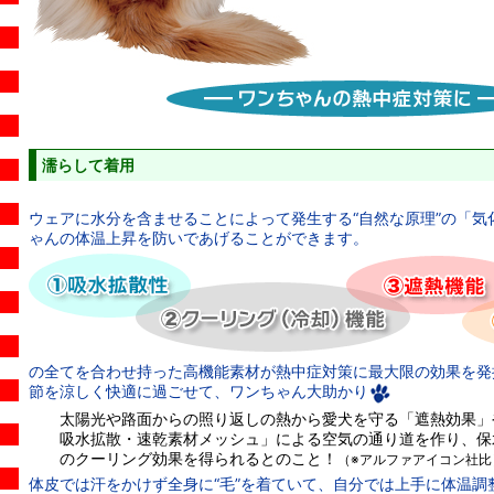
濡らして着用
ウェアに水分を含ませることによって発生する“自然な原理”の「気
ゃんの体温上昇を防いであげることができます。
の全てを合わせ持った高機能素材が熱中症対策に最大限の効果を発
節を涼しく快適に過ごせて、ワンちゃん大助かり
太陽光や路面からの照り返しの熱から愛犬を守る「遮熱効果」
吸水拡散・速乾素材メッシュ」による空気の通り道を作り、保
のクーリング効果を得られるとのこと！
（※アルファアイコン社比
体皮では汗をかけず全身に“毛”を着ていて、自分では上手に体温調