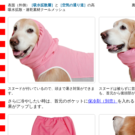
表面（外側）
［吸水拡散層］
と
［空気の通り道］
の高
吸水拡散・速乾素材クールメッシュ
スヌードが付いているので、頭まで暑さ対策ができま
スヌードは被らずに首
す。
も、首元から後頭部が
さらに冷やしたい時は、首元のポケットに
保冷剤（別売）
を入れる
果がアップします。