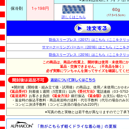
保冷剤
1ヶ198円
60g
（17.5×5.5cm）
詳しくはこちら
防虫スリーブレス［2017］はこちら（ここをクリ
サマークーリングパーカー［2016］はこちら（ここを
防虫スリーブレス［2016］はこちら（ここをクリ
この商品は、商品の性質上、開封後は使用・未使用にか
返品・交換できません。（不良品を除く）
必ず実際にワンちゃんを測ってサイズを確認してくだ
※開封後（開栓後・組み立て後・試用後）の商品は、使用／未使用にかかわ
《返品受付》
到着後１週間（5営業日）以内
《受付方法》
電話連絡（03-5752-
《返送送料》
お客さま負担
《返金方法》
銀行振込
《返金額》
お支払い額から
・返金時の振込手数料・商品発送時の送料・代引手数料（代引の場合のみ33
・コンビニ決済手数料（コンビニ決済の場合のみ220円）
※写真の色と実物とは若干色が異なりますのでご了承