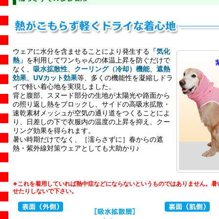
ウェアに水分を含ませることにより発生する
「気化
熱」
を利用してワンちゃんの体温上昇を防ぐだけで
なく、
吸水拡散性
、
クーリング（冷却）機能
、
遮熱
効果
、
UVカット効果
等、多くの機能性を凝縮しドラ
イで軽い着心地を実現しました。
背と腹部、スヌード部分の生地が太陽光や路面から
の照り返し熱をブロックし、サイドの高吸水拡散・
速乾素材メッシュが空気の通り道をつくることによ
り、日差しの下で衣服内の温度の上昇を抑え、クー
リング効果を得られます。
暑い時期だけでなく、［濡らさずに］春からの遮
熱・紫外線対策ウェアとしても大助かり♪
※これを着用していれば熱中症などにならないというものではありません。暑
せたりしないで下さい。