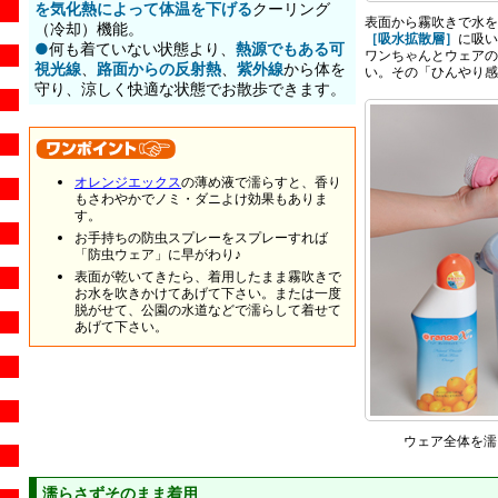
を気化熱によって体温を下げる
クーリング
表面から霧吹きで水を
（冷却）機能。
［吸水拡散層］
に吸い
●
何も着ていない状態より、
熱源でもある可
ワンちゃんとウェアの
視光線
、
路面からの反射熱
、
紫外線
から体を
い。その「ひんやり感
守り、涼しく快適な状態でお散歩できます。
オレンジエックス
の薄め液で濡らすと、香り
もさわやかでノミ・ダニよけ効果もありま
す。
お手持ちの防虫スプレーをスプレーすれば
「防虫ウェア」に早がわり♪
表面が乾いてきたら、着用したまま霧吹きで
お水を吹きかけてあげて下さい。または一度
脱がせて、公園の水道などで濡らして着せて
あげて下さい。
ウェア全体を濡
濡らさずそのまま着用