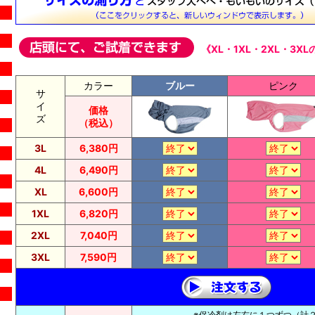
《XL・1XL・2XL・3
カラー
ブルー
ピンク
サ
イ
価格
ズ
（税込）
3L
6,380円
4L
6,490円
XL
6,600円
1XL
6,820円
2XL
7,040円
3XL
7,590円
※保冷剤は左右に１つずつ（計