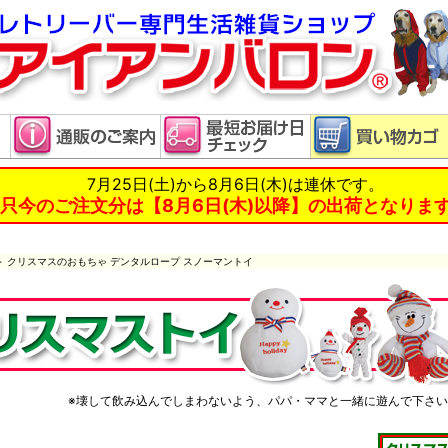
7月25日(土)から8月6日(木)は連休です。
只今のご注文分は【8月6日(木)以降】の出荷となりま
＞ クリスマスのおもちゃ デンタルロープ スノーマントイ
※壊して飲み込んでしまわないよう、パパ・ママと一緒に遊んで下さ