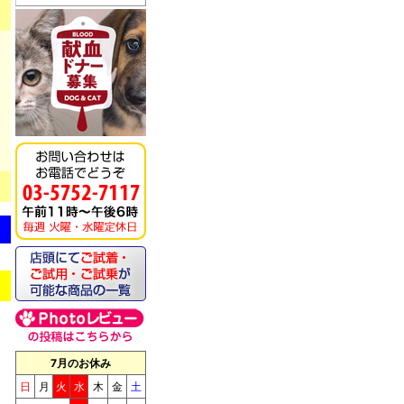
《キッチンドッグ！》モ
ンデリ
7月のお休み
《キッチンドッグ！》ブ
日
月
火
水
木
金
土
リス（至福のケーキ）