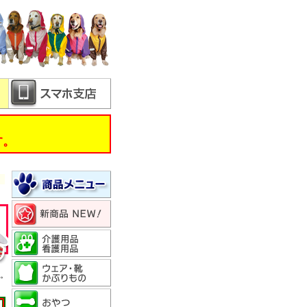
す。
い。