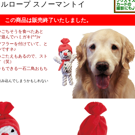
ルロープ スノーマントイ
この商品は販売終了いたしました。
いごちそうを食べたあと
んでハミガキ(^^)v
マフラーを付けていて、と
ですネ♪
みごたえもあるので、スト
す（笑）
キもできる一石二鳥おもち
飲み込んでしまうかもしれない