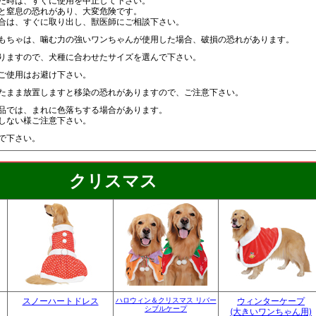
た時は、すぐに使用を中止して下さい。
と窒息の恐れがあり、大変危険です。
合は、すぐに取り出し、獣医師にご相談下さい。
もちゃは、噛む力の強いワンちゃんが使用した場合、破損の恐れがあります。
りますので、犬種に合わせたサイズを選んで下さい。
ご使用はお避け下さい。
たまま放置しますと移染の恐れがありますので、ご注意下さい。
品では、まれに色落ちする場合があります。
しない様ご注意下さい。
で下さい。
クリスマス
スノーハートドレス
ハロウィン＆クリスマス リバー
ウィンターケープ
シブルケープ
(大きいワンちゃん用)