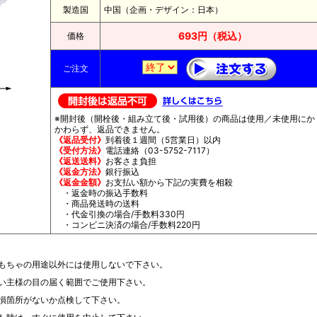
製造国
中国（企画・デザイン：日本）
693円（税込）
価格
ご注文
※開封後（開栓後・組み立て後・試用後）の商品は使用／未使用にか
かわらず、返品できません。
《返品受付》
到着後１週間（5営業日）以内
《受付方法》
電話連絡（03-5752-7117）
《返送送料》
お客さま負担
《返金方法》
銀行振込
《返金金額》
お支払い額から下記の実費を相殺
・返金時の振込手数料
・商品発送時の送料
・代金引換の場合/手数料330円
・コンビニ決済の場合/手数料220円
もちゃの用途以外には使用しないで下さい。
い主様の目の届く範囲でご使用下さい。
損箇所がないか点検して下さい。