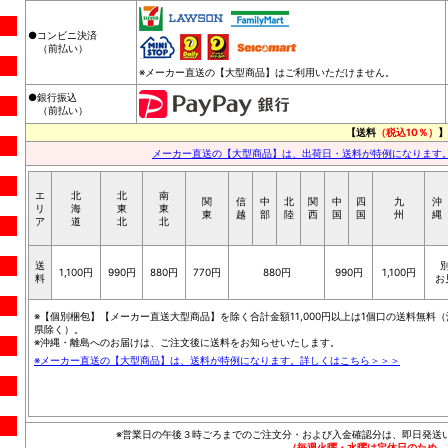
●コンビニ決済
（前払い）
※メーカー直送の【大型商品】はご利用いただけません。
●銀行振込
（前払い）
【送料
（税込10％）
】
メーカー直送の【大型商品】は、出荷日・送料が特例になります
エ
北
北
南
関
信
中
北
関
中
四
九
沖
リ
海
東
東
東
越
部
陸
西
国
国
州
縄
ア
道
北
北
送
1,100円
990円
880円
770円
880円
990円
1,100円
料
お
※【個別梱包】【メーカー直送大型商品】を除く合計金額11,000円以上は1個口の送料無料（
県除く）。
※沖縄・離島へのお届けは、ご注文後に送料をお知らせいたします。
※メーカー直送の【大型商品】は、送料が特例になります。詳しくはこちら＞＞＞
※営業日の午後３時ごろまでのご注文分・および入金確認分は、即日発送
（毎週火曜・水曜は定休日のため、