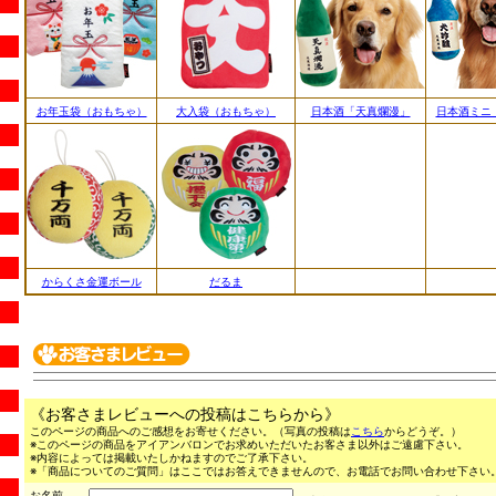
お年玉袋（おもちゃ）
大入袋（おもちゃ）
日本酒「天真爛漫」
日本酒ミニ
からくさ金運ボール
だるま
《お客さまレビューへの投稿はこちらから》
このページの商品へのご感想をお寄せください。（写真の投稿は
こちら
からどうぞ。）
※このページの商品をアイアンバロンでお求めいただいたお客さま以外はご遠慮下さい。
※内容によっては掲載いたしかねますのでご了承下さい。
※「商品についてのご質問」はここではお答えできませんので、お電話でお問い合わせ下さい。（03
お名前