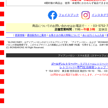
※開封後の商品は、使用・未使用にかかわらず返品できませ
フェイスブック
インスタグ
商品についてのお問い合わせはお電話で・・・03-5752-7
店舗営業時間
：11時
～午後３時
定休日
｜
更新情報
｜
通信販売のご案内
｜
お客さまの個人情報について
｜
あいばろくらぶ入会
｜
「BLOND FAIRY」はアイアンバロンのオリジナルブランドです。「アイアンバロン」および「IRONBA
バロンの登録商標です。このウエブサイト上の画像および文章を無断で転載・引用することは、法律で禁
(C) IRONBARONS All Right Reserved.
アイアンバロン・スマホ支店（スマートフォン
ゴールデンレトリーバー
・ラブラドールレトリーバ
レトリーバー専門生活雑貨ショップ
〒
154-0012
東京都
世田谷区
駒沢5-19-10
TEL：
03
（お問合せはお電話でお願いいたします。メールでの