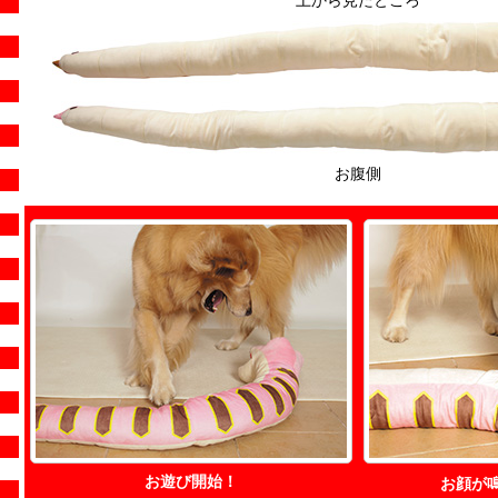
お腹側
お遊び開始！
お顔が鳴