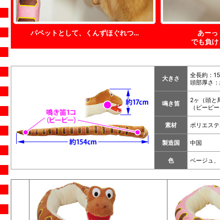
パペットとして、くんずほぐれつ…
あーっ
でも負け
全長約：15
大きさ
頭部厚さ：
2ヶ（頭と
鳴き笛
（ピーピー
素材
ポリエステ
製造国
中国
色
ベージュ、