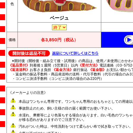
色
ベージュ
各3,850円（税込）
価格
※開封後（開栓後・組み立て後・試用後）の商品は、使用／未使用にかかわ
《返品受付》
到着後１週間（5営業日）以内
《受付方法》
電話連絡（03-5752-
《返送送料》
お客さま負担
《返金方法》
銀行振込
《返金額》
お支払い額から
・返金時の振込手数料・商品発送時の送料・代引手数料（代引の場合のみ33
・コンビニ決済手数料（コンビニ決済の場合のみ220円）
《メーカーよりの注意》
本品はワンちゃん専用です。ワンちゃん専用のおもちゃとしての用途以
事故防止のため、飼い主様の目の届く範囲でお使い下さい。
水濡れ、摩擦等により色落ちする場合があります。白い毛色のワンちゃ
が移る恐れがありますのでご注意下さい。
汚れがついた時は、中性洗剤をつけて柔らかい布で拭き取って下さい。