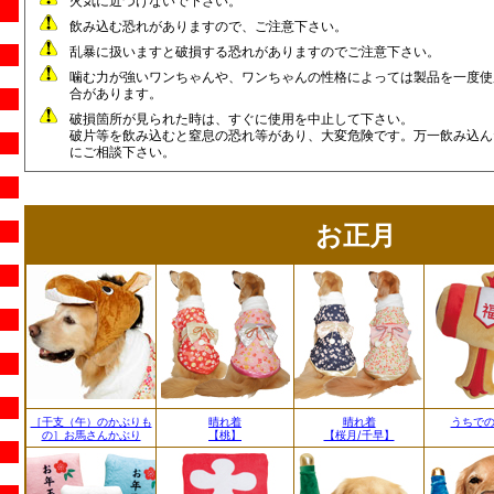
火気に近づけないで下さい。
飲み込む恐れがありますので、ご注意下さい。
乱暴に扱いますと破損する恐れがありますのでご注意下さい。
噛む力が強いワンちゃんや、ワンちゃんの性格によっては製品を一度使
合があります。
破損箇所が見られた時は、すぐに使用を中止して下さい。
破片等を飲み込むと窒息の恐れ等があり、大変危険です。万一飲み込ん
にご相談下さい。
お正月
［干支（午）のかぶりも
晴れ着
晴れ着
うちで
の］お馬さんかぶり
【桃】
【桜月/千早】