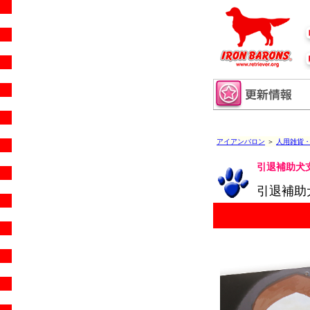
アイアンバロン
＞
人用雑貨
引退補助犬
引退補助