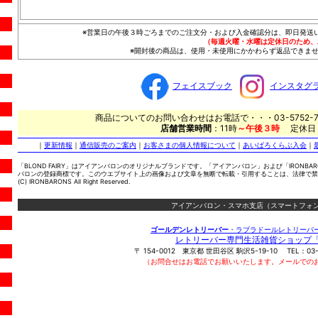
※営業日の午後３時ごろまでのご注文分・および入金確認分は、即日発送
（毎週火曜・水曜は定休日のため、
※開封後の商品は、使用・未使用にかかわらず返品できませ
フェイスブック
インスタグ
商品についてのお問い合わせはお電話で・・・03-5752-7
店舗営業時間
：11時
～午後３時
定休日
｜
更新情報
｜
通信販売のご案内
｜
お客さまの個人情報について
｜
あいばろくらぶ入会
｜
「BLOND FAIRY」はアイアンバロンのオリジナルブランドです。「アイアンバロン」および「IRONBA
バロンの登録商標です。このウエブサイト上の画像および文章を無断で転載・引用することは、法律で禁
(C) IRONBARONS All Right Reserved.
アイアンバロン・スマホ支店（スマートフォン
ゴールデンレトリーバー
・ラブラドールレトリーバ
レトリーバー専門生活雑貨ショップ
〒
154-0012
東京都
世田谷区
駒沢5-19-10
TEL：
03
（お問合せはお電話でお願いいたします。メールでの