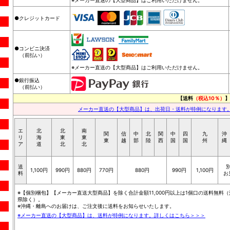
※メーカー直送の【大型商品】はご利用いただけません。
●クレジットカード
●コンビニ決済
（前払い）
※メーカー直送の【大型商品】はご利用いただけません。
●銀行振込
（前払い）
【送料
（税込10％）
】
メーカー直送の【大型商品】は、出荷日・送料が特例になります
エ
北
北
南
関
信
中
北
関
中
四
九
沖
リ
海
東
東
東
越
部
陸
西
国
国
州
縄
ア
道
北
北
送
1,100円
990円
880円
770円
880円
990円
1,100円
料
お
※【個別梱包】【メーカー直送大型商品】を除く合計金額11,000円以上は1個口の送料無料（
県除く）。
※沖縄・離島へのお届けは、ご注文後に送料をお知らせいたします。
※メーカー直送の【大型商品】は、送料が特例になります。詳しくはこちら＞＞＞