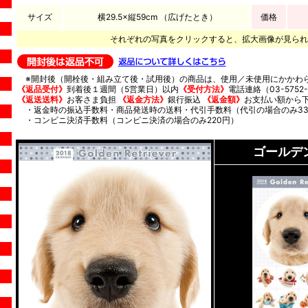
サイズ
横29.5×縦59cm （広げたとき）
価格
それぞれの写真をクリックすると、拡大画像が見られ
※開封後（開栓後・組み立て後・試用後）の商品は、使用／未使用にかかわ
《返品受付》
到着後１週間（5営業日）以内
《受付方法》
電話連絡（03-5752-
《返送送料》
お客さま負担
《返金方法》
銀行振込
《返金額》
お支払い額から
・返金時の振込手数料・商品発送時の送料・代引手数料（代引の場合のみ33
・コンビニ決済手数料（コンビニ決済の場合のみ220円）
ゴールデ