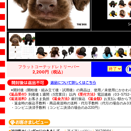
フラットコーテッドレトリーバー
2,200円（税込）
※開封後（開栓後・組み立て後・試用後）の商品は、使用／未使用にかかわ
《返品受付》
到着後１週間（5営業日）以内
《受付方法》
電話連絡（03-5752-
《返送送料》
お客さま負担
《返金方法》
銀行振込
《返金額》
お支払い額から
・返金時の振込手数料・商品発送時の送料・代引手数料（代引の場合のみ33
・コンビニ決済手数料（コンビニ決済の場合のみ220円）