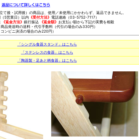
立て後・試用後）の商品は、使用／未使用にかかわらず、返品できません。
（5営業日）以内
《受付方法》
電話連絡（03-5752-7117）
担
《返金方法》
銀行振込
《返金額》
お支払い額から下記の実費を相殺
商品発送時の送料・代引手数料（代引の場合のみ330円）
コンビニ決済の場合のみ220円）
「シングル食器スタンド」はこちら
「ステンレスの食器」はこちら
「陶器製・足あと柄食器」はこちら