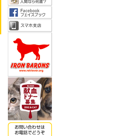
《キッチンドッグ！》モ
ンデリ