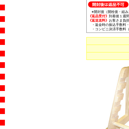
※開封後（開栓後・組み
《返品受付》
到着後１週間
《返送送料》
お客さま負
・返金時の振込手数料・
・コンビニ決済手数料（