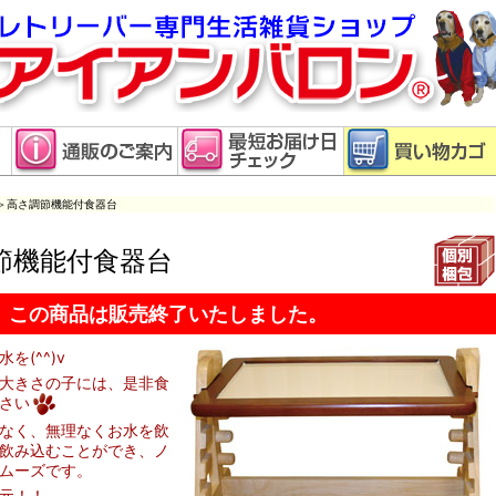
＞高さ調節機能付食器台
節機能付食器台
この商品は販売終了いたしました。
(^^)v
大きさの子には、是非食
さい
なく、無理なくお水を飲
飲み込むことができ、ノ
ムーズです。
元！！