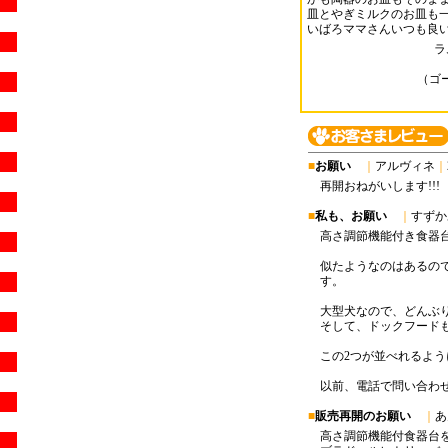
皿とやぎミルクのお皿も
いばろママさんいつも良
ラ
（ゴ