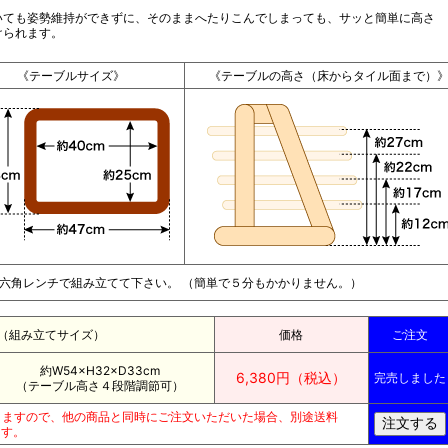
いても姿勢維持ができずに、そのままへたりこんでしまっても、サッと簡単に高さ
けられます。
《テーブルサイズ》
《テーブルの高さ（床からタイル面まで）
六角レンチで組み立てて下さい。 （簡単で５分もかかりません。）
（組み立てサイズ）
価格
ご注文
約W54×H32×D33cm
6,380円（税込）
完売しました
（テーブル高さ４段階調節可）
りますので、他の商品と同時にご注文いただいた場合、別途送料
ます。