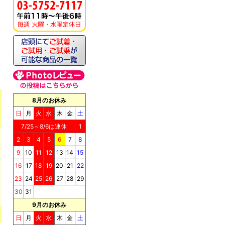
《キッチンドッグ！》ブ
リス（至福のケーキ）
8月のお休み
日
月
火
水
木
金
土
7/25～8/6は連休
1
2
3
4
5
6
7
8
9
10
11
12
13
14
15
《キッチンドッグ！》シ
16
17
18
19
20
21
22
ョコラッティ（至福のケ
ーキ）
23
24
25
26
27
28
29
30
31
9月のお休み
日
月
火
水
木
金
土