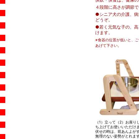
４段階に高さが調節で
●シニア犬の介護、病
どうぞ。
●若く元気な子の、高
けます。
※食器の位置が低いと、
あげて下さい。
（1）立って（2）お座り
ち上げてお使いいただけ
伏せの時は、前あんよが
無理のない姿勢がとれま