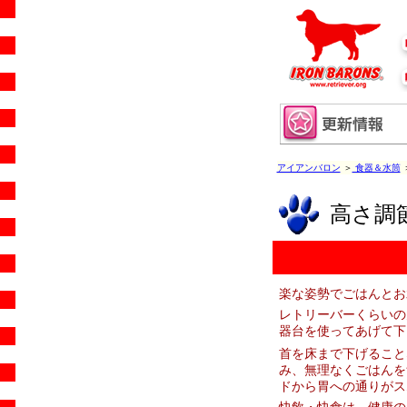
アイアンバロン
＞
食器＆水筒
高さ調
楽な姿勢でごはんとお水を
レトリーバーくらいの
器台を使ってあげて下
首を床まで下げること
み、無理なくごはんを
ドから胃への通りがス
快飲・快食は、健康の