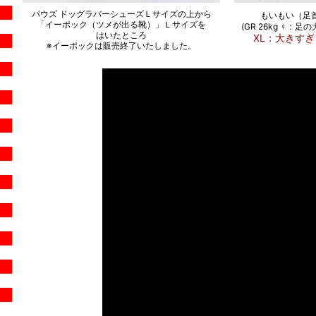
パウズ ドッグラバーシューズＬサイズの上から
もいもい（足首
「イーポック（ツメが出る靴）」Ｌサイズを
(GR 26kg ♀：
はいたところ
XL：大きす
※イーポックは販売終了いたしました。