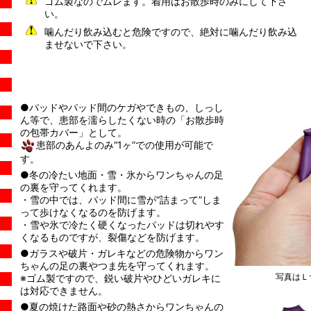
ゴム製なのでムレます。着用はお散歩時のみにして下さ
い。
噛んだり飲み込むと危険ですので、絶対に噛んだり飲み込
ませないで下さい。
●パッドやパッド間のケガやできもの、しっし
ん等で、患部を濡らしたくない時の「お散歩時
の包帯カバー」として。
患部のあんよのみ“1ヶ”での使用が可能で
す。
●冬の冷たい地面・雪・氷からワンちゃんの足
の裏を守ってくれます。
・雪の中では、パッド間に雪が“詰まって”しま
って歩けなくなるのを防げます。
・雪や氷で冷たく硬くなったパッドは切れやす
くなるものですが、裂傷などを防げます。
●ガラスや破片・ガレキなどの危険物からワン
ちゃんの足の裏やつま先を守ってくれます。
写真はＬ
※ゴム製ですので、鋭い破片やひどいガレキに
は対応できません。
●夏の焼けた路面や砂の熱さからワンちゃんの