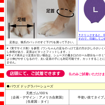
↑クリックすると、
すので、印刷してご
足首は、狼爪のパッドのすぐ下(↑)を測って下さい。
※《実寸サイズ表》を参照（ワンちゃんの足をのっけて足の方が少し小さいく
し余裕があり、足首はピタッとフィットします。）
※サイズ表示より足首が太い場合は、シューズの履き口のロール部分をハサミ
より伸びやすくなるので、太い足首の子にも対応可能です。カットすることに
ません。
《Lのみご試着いただけ
●パウズ ドッグラバーシューズ
天然ゴム100％
［企画・デザイン：アメリカ合衆国］
半使い捨てタイプ
［生産国：タイ］