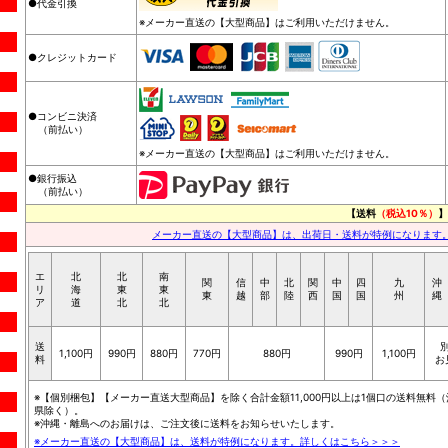
●代金引換
※メーカー直送の【大型商品】はご利用いただけません。
●クレジットカード
●コンビニ決済
（前払い）
※メーカー直送の【大型商品】はご利用いただけません。
●銀行振込
（前払い）
【送料
（税込10％）
】
メーカー直送の【大型商品】は、出荷日・送料が特例になります
エ
北
北
南
関
信
中
北
関
中
四
九
沖
リ
海
東
東
東
越
部
陸
西
国
国
州
縄
ア
道
北
北
送
1,100円
990円
880円
770円
880円
990円
1,100円
料
お
※【個別梱包】【メーカー直送大型商品】を除く合計金額11,000円以上は1個口の送料無料（
県除く）。
※沖縄・離島へのお届けは、ご注文後に送料をお知らせいたします。
※メーカー直送の【大型商品】は、送料が特例になります。詳しくはこちら＞＞＞