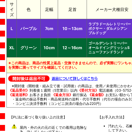
サ
イ
色
足幅
足首
メーカー犬種目安
ズ
ラブラドールレトリーバー
L
パープル
7cm
10～13cm
ボクサー・ダルメシアン
ブルドッグ
ゴールデンレトリーバー
XL
グリーン
10cm
12～16cm
オールドイングリッシュS
ニューファンドランド
※この商品は、商品の性質上返品・交換できませんので、必ず実際にワンちゃ
を実際に測ってサイズを確認してください。
※開封後（開栓後・組み立て後・試用後）の商品は、使用／未使用にかかわ
《返品受付》
到着後１週間（5営業日）以内
《受付方法》
電話連絡（03-5752-
《返送送料》
お客さま負担
《返金方法》
銀行振込
《返金額》
お支払い額から
・返金時の振込手数料・商品発送時の送料・代引手数料（代引の場合のみ33
・コンビニ決済手数料（コンビニ決済の場合のみ220円）
【PL法に基づく取り扱い上の注意】
【お手入れ方法】
汚れたら、石
屋内・外の火の元の近くでの着用は危険な
して下さい。
為、決してしないで下さい。