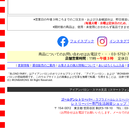
※営業日の午後３時ごろまでのご注文分・および入金確認分は、即日発送
（毎週火曜・水曜は定休日のため、
※開封後の商品は、使用・未使用にかかわらず返品できませ
フェイスブック
インスタグ
商品についてのお問い合わせはお電話で・・・03-5752-7
店舗営業時間
：11時
～午後３時
定休日
｜
更新情報
｜
通信販売のご案内
｜
お客さまの個人情報について
｜
あいばろくらぶ入会
｜
「BLOND FAIRY」はアイアンバロンのオリジナルブランドです。「アイアンバロン」および「IRONBA
バロンの登録商標です。このウエブサイト上の画像および文章を無断で転載・引用することは、法律で禁
(C) IRONBARONS All Right Reserved.
アイアンバロン・スマホ支店（スマートフォン
ゴールデンレトリーバー
・ラブラドールレトリーバ
レトリーバー専門生活雑貨ショップ
〒
154-0012
東京都
世田谷区
駒沢5-19-10
TEL：
03
（お問合せはお電話でお願いいたします。メールでの