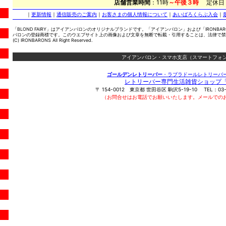
店舗営業時間
：11時
～午後３時
定休日
｜
更新情報
｜
通信販売のご案内
｜
お客さまの個人情報について
｜
あいばろくらぶ入会
｜
「BLOND FAIRY」はアイアンバロンのオリジナルブランドです。「アイアンバロン」および「IRONBA
バロンの登録商標です。このウエブサイト上の画像および文章を無断で転載・引用することは、法律で禁
(C) IRONBARONS All Right Reserved.
アイアンバロン・スマホ支店（スマートフォン
ゴールデンレトリーバー
・ラブラドールレトリーバ
レトリーバー専門生活雑貨ショップ
〒
154-0012
東京都
世田谷区
駒沢5-19-10
TEL：
03
（お問合せはお電話でお願いいたします。メールでの