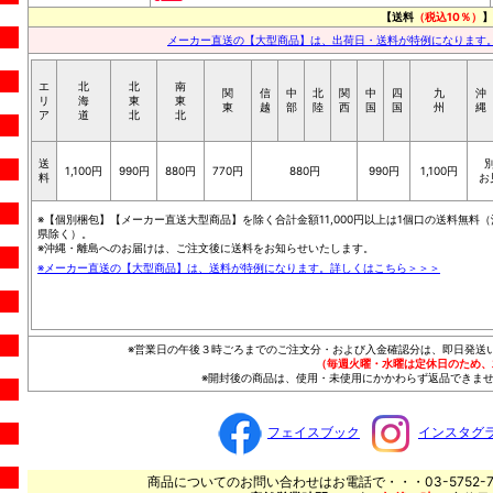
【送料
（税込10％）
】
メーカー直送の【大型商品】は、出荷日・送料が特例になります
エ
北
北
南
関
信
中
北
関
中
四
九
沖
リ
海
東
東
東
越
部
陸
西
国
国
州
縄
ア
道
北
北
送
1,100円
990円
880円
770円
880円
990円
1,100円
料
お
※【個別梱包】【メーカー直送大型商品】を除く合計金額11,000円以上は1個口の送料無料（
県除く）。
※沖縄・離島へのお届けは、ご注文後に送料をお知らせいたします。
※メーカー直送の【大型商品】は、送料が特例になります。詳しくはこちら＞＞＞
※営業日の午後３時ごろまでのご注文分・および入金確認分は、即日発送
（毎週火曜・水曜は定休日のため、
※開封後の商品は、使用・未使用にかかわらず返品できませ
フェイスブック
インスタグ
商品についてのお問い合わせはお電話で・・・03-5752-7