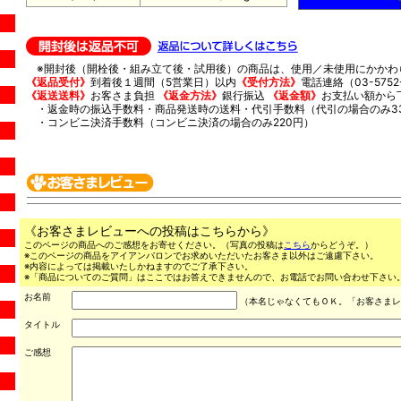
※開封後（開栓後・組み立て後・試用後）の商品は、使用／未使用にかかわ
《返品受付》
到着後１週間（5営業日）以内
《受付方法》
電話連絡（03-5752-
《返送送料》
お客さま負担
《返金方法》
銀行振込
《返金額》
お支払い額から
・返金時の振込手数料・商品発送時の送料・代引手数料（代引の場合のみ3
・コンビニ決済手数料（コンビニ決済の場合のみ220円）
《お客さまレビューへの投稿はこちらから》
このページの商品へのご感想をお寄せください。（写真の投稿は
こちら
からどうぞ。）
※このページの商品をアイアンバロンでお求めいただいたお客さま以外はご遠慮下さい。
※内容によっては掲載いたしかねますのでご了承下さい。
※「商品についてのご質問」はここではお答えできませんので、お電話でお問い合わせ下さい。（03
お名前
（本名じゃなくてもＯＫ。「お客さまレ
タイトル
ご感想