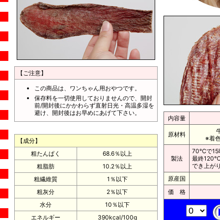
【ご注意】
この商品は、ワンちゃん用おやつです。
保存料を一切使用しておりませんので、開封
前/開封後にかかわらず直射日光・高温多湿を
避け、開封後はお早めにあげて下さい。
内容量
原材料
※着
【成分】
70℃で1
粗たんぱく
68.6％以上
製法
最終120
でき上が
粗脂肪
10.2％以上
原産国
粗繊維質
1％以下
粗灰分
2％以下
価 格
水分
10％以下
エネルギー
390kcal/100g