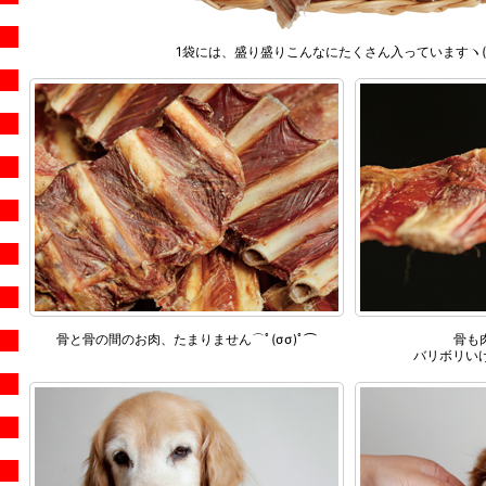
1袋には、盛り盛りこんなにたくさん入っていますヽ(^
骨と骨の間のお肉、たまりません⌒ﾟ(σσ)ﾟ⌒
骨も
バリボリいけ