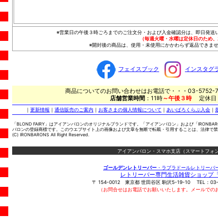
※営業日の午後３時ごろまでのご注文分・および入金確認分は、即日発送
（毎週火曜・水曜は定休日のため、
※開封後の商品は、使用・未使用にかかわらず返品できませ
フェイスブック
インスタグ
商品についてのお問い合わせはお電話で・・・03-5752-7
店舗営業時間
：11時
～午後３時
定休日
｜
更新情報
｜
通信販売のご案内
｜
お客さまの個人情報について
｜
あいばろくらぶ入会
｜
「BLOND FAIRY」はアイアンバロンのオリジナルブランドです。「アイアンバロン」および「IRONBA
バロンの登録商標です。このウエブサイト上の画像および文章を無断で転載・引用することは、法律で禁
(C) IRONBARONS All Right Reserved.
アイアンバロン・スマホ支店（スマートフォン
ゴールデンレトリーバー
・ラブラドールレトリーバ
レトリーバー専門生活雑貨ショップ
〒
154-0012
東京都
世田谷区
駒沢5-19-10
TEL：
03
（お問合せはお電話でお願いいたします。メールでの