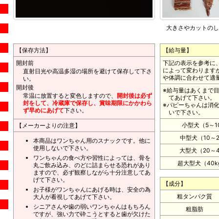
大きさやカットのし
【保存方法】
【給与量】
開封前
下記の表示を参考に
によって変わります
直射日光や高温多湿の場所を避けて保存して下さ
や体調に合わせて適
い。
開封後
※給与量はあくまで目
常温に放置すると変色しますので、
開封後は必ず
てあげて下さい。
封をして、冷蔵庫で保存し、賞味期限にかかわら
※パピーちゃんは消
ず早めにあげて
下さい。
いで下さい。
小型犬（5～1
【メーカーよりの注意】
中型犬（10～2
本商品はワンちゃん用のスナックです。他に
使用しないで下さい。
大型犬（20～4
ワンちゃんの食べ方や習性によっては、骨を
超大型犬（40k
丸ご飲み込み、のどに詰まらせる恐れがあり
ますので、必ず観察しながら十分注意してあ
げて下さい。
【成分】
お子様がワンちゃんにあげる時は、安全の為
粗タンパク質
大人が看視してあげて下さい。
シニアさんや歯の弱いワンちゃんはもちろん
粗脂肪
ですが、強い力で砕こうとすると歯が欠けた