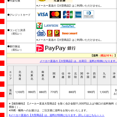
●代金引換
※メーカー直送の【大型商品】はご利用いただけません。
●クレジットカード
●コンビニ決済
（前払い）
※メーカー直送の【大型商品】はご利用いただけません。
●銀行振込
（前払い）
【送料
（税込10％）
】
メーカー直送の【大型商品】は、出荷日・送料が特例になります
エ
北
北
南
関
信
中
北
関
中
四
九
沖
リ
海
東
東
東
越
部
陸
西
国
国
州
縄
ア
道
北
北
送
1,100円
990円
880円
770円
880円
990円
1,100円
料
お
※【個別梱包】【メーカー直送大型商品】を除く合計金額11,000円以上は1個口の送料無料（
県除く）。
※沖縄・離島へのお届けは、ご注文後に送料をお知らせいたします。
※メーカー直送の【大型商品】は、送料が特例になります。詳しくはこちら＞＞＞