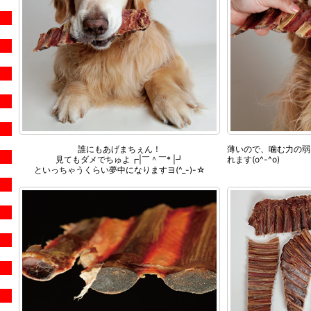
誰にもあげまちぇん！
薄いので、噛む力の弱
見てもダメでちゅよ┏|￣＾￣* |┛
れます(o^-^o)
といっちゃうくらい夢中になりますヨ(^_-)-☆