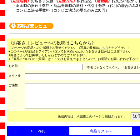
《返送送料》
お客さま負担
《返金方法》
銀行振込
《返金額》
お支払い額から
・返金時の振込手数料・商品発送時の送料・代引手数料（代引の場合のみ33
・コンビニ決済手数料（コンビニ決済の場合のみ220円）
《お客さまレビューへの投稿はこちらから》
このページの商品へのご感想をお寄せください。（写真の投稿は
こちら
からどうぞ。）
※このページの商品をアイアンバロンでお求めいただいたお客さま以外はご遠慮下さい。
※内容によっては掲載いたしかねますのでご了承下さい。
※「商品についてのご質問」はここではお答えできませんので、お電話でお問い合わせ下さい。（03
お名前
（本名じゃなくてもＯＫ。「お客さまレ
タイトル
ご感想
送信内容は、承認後このページに掲載されます。
← Prev.
商品リストへ