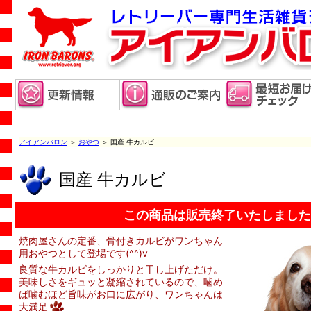
アイアンバロン
＞
おやつ
＞ 国産 牛カルビ
国産 牛カルビ
この商品は販売終了いたしました
焼肉屋さんの定番、骨付きカルビがワンちゃん
用おやつとして登場です(^^)v
良質な牛カルビをしっかりと干し上げただけ。
美味しさをギュッと凝縮されているので、噛め
ば噛むほど旨味がお口に広がり、ワンちゃんは
大満足