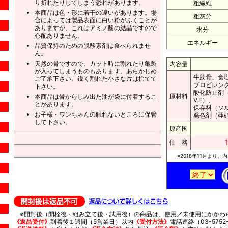
り折れたりしてしまう恐れがあります。
粗繊維
本商品は色・形に若干の違いがあります。場
粗灰分
合によっては製品表面に白い粉がふくことが
ありますが、これはアミノ酸の結晶ですので
水分
心配ありません。
エネルギー
品質保持のための脱酸素剤は食べられませ
ん。
天然の骨ですので、カット時に割れたり亀裂
内容量
が入ってしまうものもあります。あらかじめ
牛肋骨、食
ご了承下さい。鋭く割れた小さな片は捨てて
プロピレン
下さい。
酸化防止剤（
原材料
本商品は骨からしみ出た油が袋に付着するこ
V.E）、
とがあります。
保存料（ソ
お子様・ワンちゃんの触れないところに保管
発色剤（亜硝
して下さい。
原産国
価 格
※2018年11月より
※開封後（開栓後・組み立て後・試用後）の商品は、使用／未使用にかかわ
《返品受付》
到着後１週間（5営業日）以内
《受付方法》
電話連絡（03-5752-