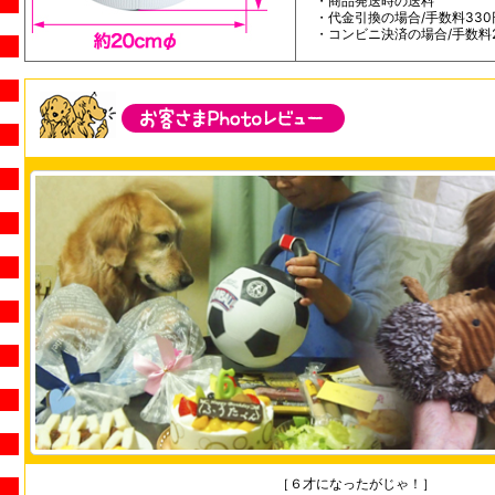
・商品発送時の送料
・代金引換の場合/手数料330
・コンビニ決済の場合/手数料
［６才になったがじゃ！］