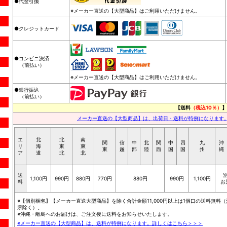
●代金引換
※メーカー直送の【大型商品】はご利用いただけません。
●クレジットカード
●コンビニ決済
（前払い）
※メーカー直送の【大型商品】はご利用いただけません。
●銀行振込
（前払い）
【送料
（税込10％）
】
メーカー直送の【大型商品】は、出荷日・送料が特例になります
エ
北
北
南
関
信
中
北
関
中
四
九
沖
リ
海
東
東
東
越
部
陸
西
国
国
州
縄
ア
道
北
北
送
1,100円
990円
880円
770円
880円
990円
1,100円
料
お
※【個別梱包】【メーカー直送大型商品】を除く合計金額11,000円以上は1個口の送料無料（
県除く）。
※沖縄・離島へのお届けは、ご注文後に送料をお知らせいたします。
※メーカー直送の【大型商品】は、送料が特例になります。詳しくはこちら＞＞＞