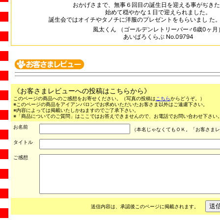
おかげさまで、無事６回目の誕生日を迎える事がぢきた
始めて穏やかな１日で迎えられました。
誕生会ではオイチやタノチに洋服のプレゼントをもらいまし た
風太くん （ゴールデンレトリーバー♂6歳0ヶ月
あいばろくらぶ No.09794
《お客さまレビューへの投稿はこちらから》
このページの商品へのご感想をお寄せください。（写真の投稿は
こちら
からどうぞ。）
※このページの商品をアイアンバロンでお求めいただいたお客さま以外はご遠慮下さい。
※内容によっては掲載いたしかねますのでご了承下さい。
※「商品についてのご質問」はここではお答えできませんので、お電話でお問い合わせ下さい。（03
お名前
（本名じゃなくてもＯＫ。「お客さまレ
タイトル
ご感想
送信内容は、承認後このページに掲載されます。