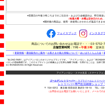
※営業日の午後３時ごろまでのご注文分・および入金確認分は、即日発送
（毎週火曜・水曜は定休日のため、
※開封後の商品は、使用・未使用にかかわらず返品できませ
フェイスブック
インスタグ
商品についてのお問い合わせはお電話で・・・03-5752-7
店舗営業時間
：11時
～午後３時
定休日
｜
更新情報
｜
通信販売のご案内
｜
お客さまの個人情報について
｜
あいばろくらぶ入会
｜
「BLOND FAIRY」はアイアンバロンのオリジナルブランドです。「アイアンバロン」および「IRONBA
バロンの登録商標です。このウエブサイト上の画像および文章を無断で転載・引用することは、法律で禁
(C) IRONBARONS All Right Reserved.
アイアンバロン・スマホ支店（スマートフォン
ゴールデンレトリーバー
・ラブラドールレトリーバ
レトリーバー専門生活雑貨ショップ
〒
154-0012
東京都
世田谷区
駒沢5-19-10
TEL：
03
（お問合せはお電話でお願いいたします。メールでの