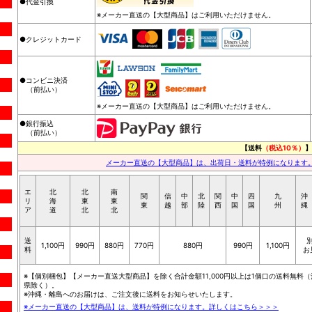
●代金引換
※メーカー直送の【大型商品】はご利用いただけません。
●クレジットカード
●コンビニ決済
（前払い）
※メーカー直送の【大型商品】はご利用いただけません。
●銀行振込
（前払い）
【送料
（税込10％）
】
メーカー直送の【大型商品】は、出荷日・送料が特例になります
エ
北
北
南
関
信
中
北
関
中
四
九
沖
リ
海
東
東
東
越
部
陸
西
国
国
州
縄
ア
道
北
北
送
1,100円
990円
880円
770円
880円
990円
1,100円
料
お
※【個別梱包】【メーカー直送大型商品】を除く合計金額11,000円以上は1個口の送料無料（
県除く）。
※沖縄・離島へのお届けは、ご注文後に送料をお知らせいたします。
※メーカー直送の【大型商品】は、送料が特例になります。詳しくはこちら＞＞＞