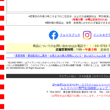
※営業日の午後３時ごろまでのご注文分・および入金確認分は、即日発送
（毎週火曜・水曜は定休日のため、
※開封後の商品は、使用・未使用にかかわらず返品できませ
フェイスブック
インスタグ
商品についてのお問い合わせはお電話で・・・03-5752-7
店舗営業時間
：11時
～午後３時
定休日
｜
更新情報
｜
通信販売のご案内
｜
お客さまの個人情報について
｜
あいばろくらぶ入会
｜
「BLOND FAIRY」はアイアンバロンのオリジナルブランドです。「アイアンバロン」および「IRONBA
バロンの登録商標です。このウエブサイト上の画像および文章を無断で転載・引用することは、法律で禁
(C) IRONBARONS All Right Reserved.
アイアンバロン・スマホ支店（スマートフォン
ゴールデンレトリーバー
・ラブラドールレトリーバ
レトリーバー専門生活雑貨ショップ
〒
154-0012
東京都
世田谷区
駒沢5-19-10
TEL：
03
（お問合せはお電話でお願いいたします。メールでの