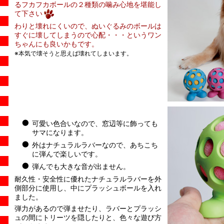
るフカフカボールの２種類の噛み心地を堪能し
て下さい
わりと壊れにくいので、ぬいぐるみのボールは
すぐに壊してしまうので心配・・・というワン
ちゃんにも良いかもです。
※本気で壊そうと思えば壊れてしまいます。
可愛い色合いなので、窓辺等に飾っても
サマになります。
外はナチュラルラバーなので、あちこち
に弾んで楽しいです。
弾んでも大きな音が出ません。
耐久性・安全性に優れたナチュラルラバーを外
側部分に使用し、中にプラッシュボールを入れ
ました。
弾力があるので弾ませたり、ラバーとプラッシ
ュの間にトリーツを隠したりと、色々な遊び方