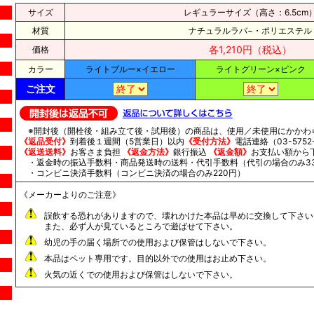
サイズ
レギュラーサイズ（高さ：6.5cm
材質
ナチュラルラバ−・ポリエステル
各1,210円（税込）
価格
カラー
ライトブルー×イエロー
ライトグリーン×ピンク
ご注文
※開封後（開栓後・組み立て後・試用後）の商品は、使用／未使用にかかわ
《返品受付》
到着後１週間（5営業日）以内
《受付方法》
電話連絡（03-5752-
《返送送料》
お客さま負担
《返金方法》
銀行振込
《返金額》
お支払い額から
・返金時の振込手数料・商品発送時の送料・代引手数料（代引の場合のみ33
・コンビニ決済手数料（コンビニ決済の場合のみ220円）
《メーカーよりのご注意》
誤飲する恐れがありますので、壊れかけた本品は早めに交換して下さい
また、必ず人が見ているところで遊ばせて下さい。
幼児の手の届く場所での使用および保管はしないで下さい。
本品はペット専用です。目的以外での使用はお止め下さい。
火気の近くでの使用および保管はしないで下さい。