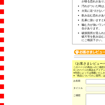
が移る恐れがあり
汚れがついた時は
火気に近づけない
飲み込む恐れがあ
乱暴に扱いますと
噛む力が強いワン
合があります。
破損箇所が見られ
破片等を飲み込む
にご相談下さい。
《お客さまレビュー
このページの商品へのご感想
※このページの商品をアイア
※内容によっては掲載いたし
※「商品についてのご質問」は
お名前
タイトル
ご感想