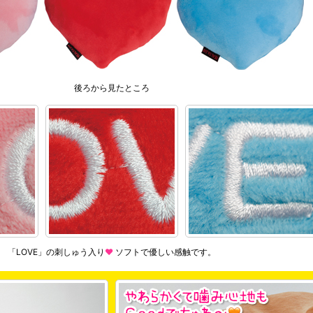
後ろから見たところ
「LOVE」の刺しゅう入り
♥
ソフトで優しい感触です。