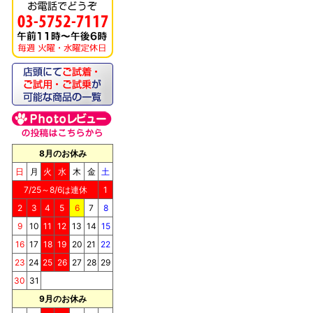
ンデリ
《キッチンドッグ！》ブ
リス（至福のケーキ）
8月のお休み
日
月
火
水
木
金
土
7/25～8/6は連休
1
2
3
4
5
6
7
8
9
10
11
12
13
14
15
《キッチンドッグ！》シ
16
17
18
19
20
21
22
ョコラッティ（至福のケ
ーキ）
23
24
25
26
27
28
29
30
31
9月のお休み