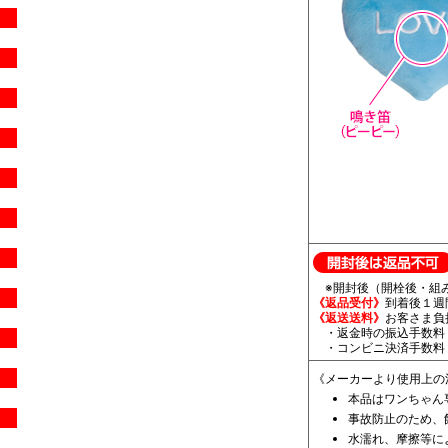
※開封後（開栓後・組み
《返品受付》
到着後１週
《返送送料》
お客さま負
・返金時の振込手数料・
・コンビニ決済手数料（
《メーカーより使用上の
本品はワンちゃん
事故防止のため、
水濡れ、摩擦等に