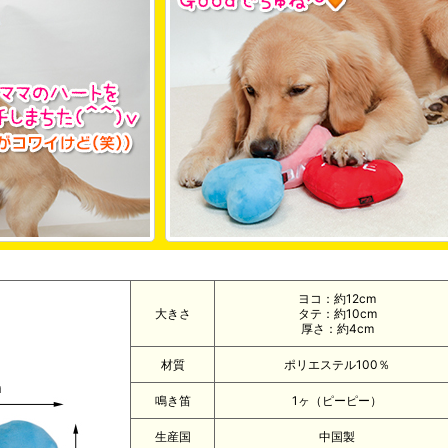
ヨコ：約12cm
大きさ
タテ：約10cm
厚さ：約4cm
材質
ポリエステル100％
鳴き笛
1ヶ（ピーピー）
生産国
中国製