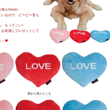
地もGood♪
ているので、ピーピー音も
も、もってこい♪
、お友達にプレゼントして
な～
♥
前から見たところ