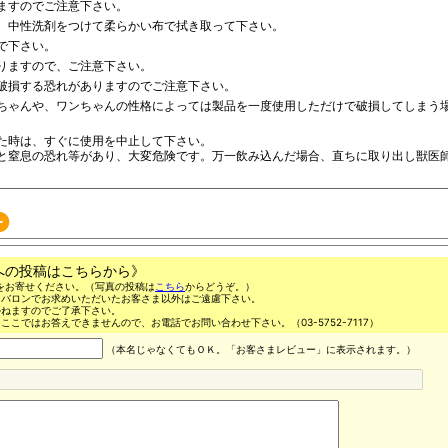
ますのでご注意下さい。
、中性洗剤をつけて柔らかい布で拭き取って下さい。
で下さい。
りますので、ご注意下さい。
破損する恐れがありますのでご注意下さい。
ちゃんや、ワンちゃんの性格によっては製品を一度使用しただけで破損してしまう
た時は、すぐに使用を中止して下さい。
と窒息の恐れ等があり、大変危険です。万一飲み込んだ場合、直ちに取り出し獣医
への投稿はこちらから》
をお寄せください。（写真の投稿は
こちら
からどうぞ。）
ンバロンでお求めいただいたお客さま以外はご遠慮下さい。
かねますのでご了承下さい。
ここではお答えできませんので、お電話でお問い合わせ下さい。（03-5752-7117）
（本名じゃなくてもＯＫ。「お客さまレビュー」に表示されます。）