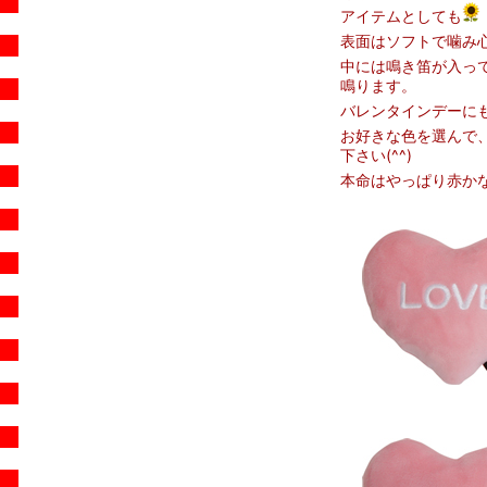
アイテムとしても
表面はソフトで噛み心
中には鳴き笛が入っ
鳴ります。
バレンタインデーに
お好きな色を選んで
下さい(^^)
本命はやっぱり赤か