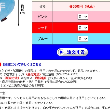
各550円（税込）
価格
ピンク
レッド
ブルー
立て後・試用後）の商品は、使用／未使用にかかわらず、返品できません。
間（5営業日）以内
《受付方法》
電話連絡（03-5752-7117）
担
《返金方法》
銀行振込
《返金額》
お支払い額から下記の実費を相殺
商品発送時の送料・代引手数料（代引の場合のみ330円）
コンビニ決済の場合のみ220円）
注意》
専用です。ワンちゃん専用のおもちゃとしての用途以外には使用しないで下さい。
飼い主様の目の届く範囲でお使い下さい。
より色落ちする場合があります。白い毛色のワンちゃんが使用する場合には、毛に