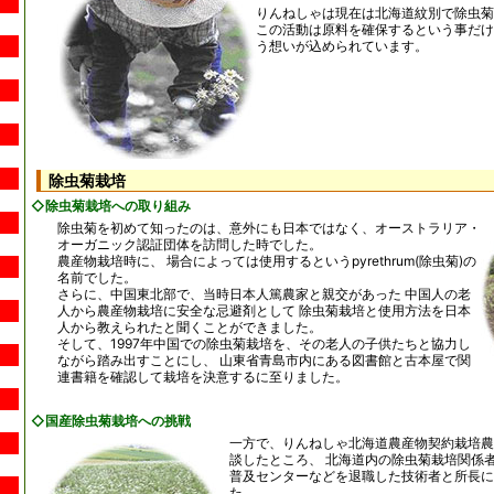
りんねしゃは現在は北海道紋別で除虫菊
この活動は原料を確保するという事だけ
う想いが込められています。
除虫菊栽培
◇除虫菊栽培への取り組み
除虫菊を初めて知ったのは、意外にも日本ではなく、オーストラリア・
オーガニック認証団体を訪問した時でした。
農産物栽培時に、 場合によっては使用するというpyrethrum(除虫菊)の
名前でした。
さらに、中国東北部で、当時日本人篤農家と親交があった 中国人の老
人から農産物栽培に安全な忌避剤として 除虫菊栽培と使用方法を日本
人から教えられたと聞くことができました。
そして、1997年中国での除虫菊栽培を、その老人の子供たちと協力し
ながら踏み出すことにし、 山東省青島市内にある図書館と古本屋で関
連書籍を確認して栽培を決意するに至りました。
◇国産除虫菊栽培への挑戦
一方で、りんねしゃ北海道農産物契約栽培農
談したところ、 北海道内の除虫菊栽培関係
普及センターなどを退職した技術者と所長に
た。