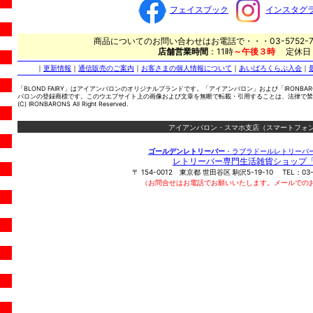
フェイスブック
インスタグ
商品についてのお問い合わせはお電話で・・・03-5752-7
店舗営業時間
：11時
～午後３時
定休日
｜
更新情報
｜
通信販売のご案内
｜
お客さまの個人情報について
｜
あいばろくらぶ入会
｜
「BLOND FAIRY」はアイアンバロンのオリジナルブランドです。「アイアンバロン」および「IRONBA
バロンの登録商標です。このウエブサイト上の画像および文章を無断で転載・引用することは、法律で禁
(C) IRONBARONS All Right Reserved.
アイアンバロン・スマホ支店（スマートフォン
ゴールデンレトリーバー
・ラブラドールレトリーバ
レトリーバー専門生活雑貨ショップ
〒
154-0012
東京都
世田谷区
駒沢5-19-10
TEL：
03
（お問合せはお電話でお願いいたします。メールでの