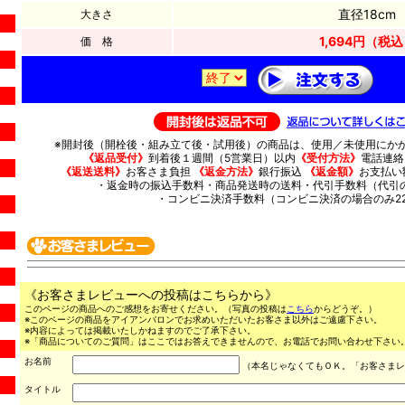
直径18cm
大きさ
1,694円（税
価 格
※開封後（開栓後・組み立て後・試用後）の商品は、使用／未使用にか
《返品受付》
到着後１週間（5営業日）以内
《受付方法》
電話連絡（
《返送送料》
お客さま負担
《返金方法》
銀行振込
《返金額》
お支払い
・返金時の振込手数料・商品発送時の送料・代引手数料（代引の
・コンビニ決済手数料（コンビニ決済の場合のみ22
《お客さまレビューへの投稿はこちらから》
このページの商品へのご感想をお寄せください。（写真の投稿は
こちら
からどうぞ。）
※このページの商品をアイアンバロンでお求めいただいたお客さま以外はご遠慮下さい。
※内容によっては掲載いたしかねますのでご了承下さい。
※「商品についてのご質問」はここではお答えできませんので、お電話でお問い合わせ下さい。（03
お名前
（本名じゃなくてもＯＫ。「お客さまレ
タイトル