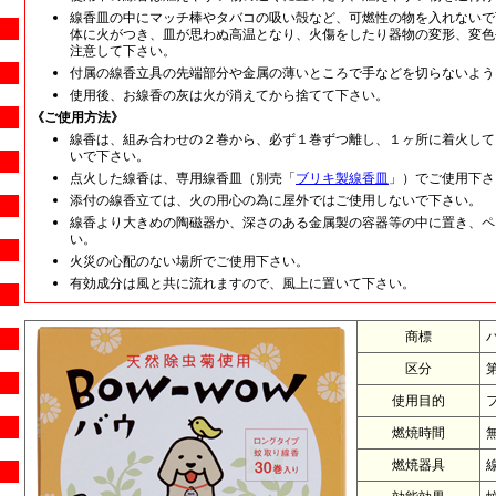
線香皿の中にマッチ棒やタバコの吸い殻など、可燃性の物を入れないで
体に火がつき、皿が思わぬ高温となり、火傷をしたり器物の変形、変色
注意して下さい。
付属の線香立具の先端部分や金属の薄いところで手などを切らないよう
使用後、お線香の灰は火が消えてから捨てて下さい。
《ご使用方法》
線香は、組み合わせの２巻から、必ず１巻ずつ離し、１ヶ所に着火して
いで下さい。
点火した線香は、専用線香皿（別売「
ブリキ製線香皿
」）でご使用下さ
添付の線香立ては、火の用心の為に屋外ではご使用しないで下さい。
線香より大きめの陶磁器か、深さのある金属製の容器等の中に置き、ペ
い。
火災の心配のない場所でご使用下さい。
有効成分は風と共に流れますので、風上に置いて下さい。
商標
バ
区分
第
使用目的
燃焼時間
燃焼器具