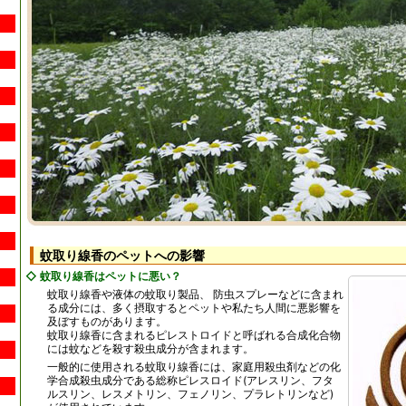
蚊取り線香のペットへの影響
◇ 蚊取り線香はペットに悪い？
蚊取り線香や液体の蚊取り製品、 防虫スプレーなどに含まれ
る成分には、多く摂取するとペットや私たち人間に悪影響を
及ぼすものがあります。
蚊取り線香に含まれるピレストロイドと呼ばれる合成化合物
には蚊などを殺す殺虫成分が含まれます。
一般的に使用される蚊取り線香には、家庭用殺虫剤などの化
学合成殺虫成分である総称ピレスロイド(アレスリン、フタ
ルスリン、レスメトリン、フェノリン、プラレトリンなど)