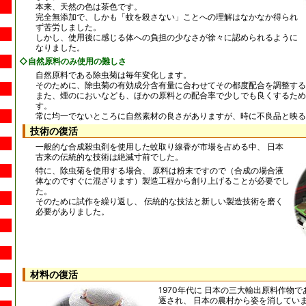
本来、天然の色は茶色です。
完全無添加で、しかも「蚊を殺さない」ことへの理解はなかなか得られ
ず苦労しました。
しかし、使用後に感じる体への負担の少なさが徐々に認められるように
なりました。
◇自然原料のみ使用の難しさ
自然原料である除虫菊は毎年変化します。
そのために、除虫菊の有効成分含有量に合わせてその都度配合を調整する
また、煙のにおいなども、ほかの原料との配合率で少しでも良くするため
す。
常に均一でないところに自然素材の良さがありますが、時に不良品と映る
技術の復活
一般的な合成殺虫剤を使用した蚊取り線香が市場を占める中、 日本
古来の伝統的な技術は絶滅寸前でした。
特に、除虫菊を使用する場合、 原料は粉末ですので（合成の場合液
体なのですぐに混ざります）製造工程から創り上げることが必要でし
た。
そのために試作を繰り返し、 伝統的な技法と新しい製造技術を磨く
必要がありました。
材料の復活
1970年代に 日本の三大輸出原料作物
逐され、 日本の農村から姿を消してい