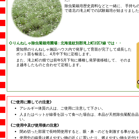
除虫菊栽培歴史資料などと一緒に、 手持ち
で道北の滝上町での試験栽培が始まりました
◇りんねしゃ除虫菊栽培圃場 : 北海道紋別郡滝上町2区7線 では・・
愛知県のりんねしゃ施設ハウス内で発芽して育苗が完了して成長した
ポット苗を輸送し、4月中下旬に定植します。
また、滝上町の畑では前年5月下旬に播種し発芽後移植して、 そのま
ま越冬したものと合わせて定植します。
《ご使用に際しての注意》
アレルギー体質の人は、ご使用に注意して下さい。
人またはペットが線香を誤って食べた場合は、本品が天然除虫菊配合品
い。
《ご使用中及び使用後の注意》
閉め切った部屋で長時間使用すると、眼・鼻・のどを刺激する事がある
使用中の線香は燃えやすい物の近くに置いたり、燃えやすい物を近付け