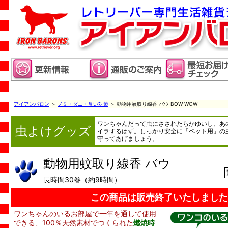
アイアンバロン
＞
ノミ・ダニ・臭い対策
＞ 動物用蚊取り線香 バウ BOW-WOW
ワンちゃんだって虫にさされたらかゆいし、あ
虫よけグッズ
イラするはず。しっかり安全に「ペット用」の
守ってあげましょう。
動物用蚊取り線香 バウ
長時間30巻（約9時間）
この商品は販売終了いたしました
ワンちゃんのいるお部屋で一年を通して使用
できる、100％天然素材でつくられた
燃焼時