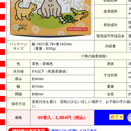
効能効果
使用原料
有効成分
製造認可申請品名
パッケージ
幅 140×高 78×奥140mm
内容量
サイズ
（重量：630g）
《1巻の線香規格》
色
茶色～茶褐色
形状
水分値
9％以下（乾燥直後値）
m
寸法外形
m
厚み
約4mm
幅
約7mm
重量
1
間隔
約8mm
全長
約
直射日光を避け、湿気の少ない涼しい場所で、お子様の手の届
保存方法
い。
30巻入：2,464円（税込）
価格