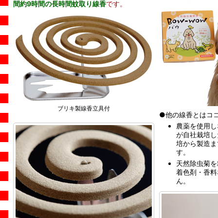
間約9時間の長時間蚊取り線香
です。
ブリキ製線香立具付
●他の線香とはコ
農薬を使用し
が自社栽培し
培から製造ま
す。
天然除虫菊を
着色剤・香料
ん。