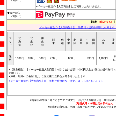
（前払い）
※メーカー直送の【大型商品】はご利用いただけません。
●銀行振込
（前払い）
【送料
（税込10％）
】
メーカー直送の【大型商品】は、出荷日・送料が特例になります
エ
北
北
南
関
信
中
北
関
中
四
九
沖
リ
海
東
東
東
越
部
陸
西
国
国
州
縄
ア
道
北
北
送
1,100円
990円
880円
770円
880円
990円
1,100円
料
お
※【個別梱包】【メーカー直送大型商品】を除く合計金額11,000円以上は1個口の送料無料（
県除く）。
※沖縄・離島へのお届けは、ご注文後に送料をお知らせいたします。
※メーカー直送の【大型商品】は、送料が特例になります。詳しくはこちら＞＞＞
※営業日の午後３時ごろまでのご注文分・および入金確認分は、即日発送
（毎週火曜・水曜は定休日のため、
※開封後の商品は、使用・未使用にかかわらず返品できませ