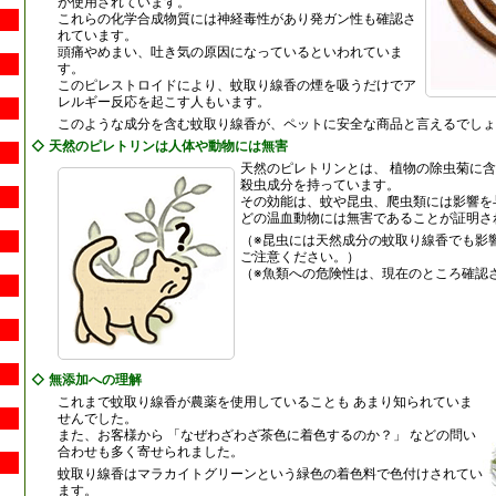
が使用されています。
これらの化学合成物質には神経毒性があり発ガン性も確認さ
れています。
頭痛やめまい、吐き気の原因になっているといわれていま
す。
このピレストロイドにより、蚊取り線香の煙を吸うだけでア
レルギー反応を起こす人もいます。
このような成分を含む蚊取り線香が、ペットに安全な商品と言えるでしょ
◇ 天然のピレトリンは人体や動物には無害
天然のピレトリンとは、 植物の除虫菊に
殺虫成分を持っています。
その効能は、蚊や昆虫、爬虫類には影響を
どの温血動物には無害であることが証明さ
（※昆虫には天然成分の蚊取り線香でも影
ご注意ください。）
（※魚類への危険性は、現在のところ確認
◇ 無添加への理解
これまで蚊取り線香が農薬を使用していることも あまり知られていま
せんでした。
また、お客様から 「なぜわざわざ茶色に着色するのか？」 などの問い
合わせも多く寄せられました。
蚊取り線香はマラカイトグリーンという緑色の着色料で色付けされてい
ます。