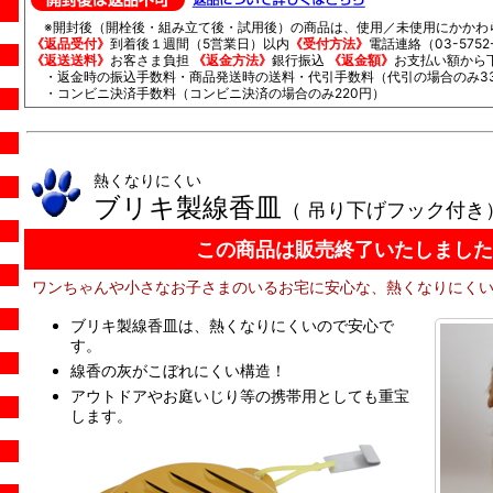
※開封後（開栓後・組み立て後・試用後）の商品は、使用／未使用にかかわ
《返品受付》
到着後１週間（5営業日）以内
《受付方法》
電話連絡（03-5752-
《返送送料》
お客さま負担
《返金方法》
銀行振込
《返金額》
お支払い額から
・返金時の振込手数料・商品発送時の送料・代引手数料（代引の場合のみ33
・コンビニ決済手数料（コンビニ決済の場合のみ220円）
熱くなりにくい
ブリキ製線香皿
（ 吊り下げフック付き
この商品は販売終了いたしました
ワンちゃんや小さなお子さまのいるお宅に安心な、熱くなりにく
ブリキ製線香皿は、熱くなりにくいので安心で
す。
線香の灰がこぼれにくい構造！
アウトドアやお庭いじり等の携帯用としても重宝
します。