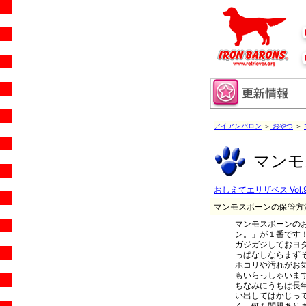
アイアンバロン
＞
おやつ
＞
マンモ
おしえてエリザベス Vol.
マンモスボーンの保管方
マンモスボーンの
ン。」が１番です
ガジガジしておヨ
っぱなしならまず
ホコリや汚れがお
もいらっしゃいま
ちなみにうちは長
い出してはかじっ
く、何も問題ありませ