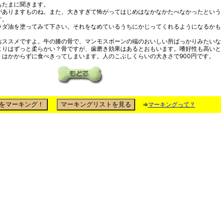
もたまに聞きます。
がありますものね。また、大きすぎて怖がってはじめはなかなかたべなかったという
す。
ラダ油を塗ってみて下さい。それをなめているうちにかじってくれるようになるかも
おススメですよ。牛の膝の骨で、マンモスボーンの端のおいしい所ばっかりみたいな
よりはずっと柔らかい？骨ですが、歯磨き効果はあるとおもいます。嗜好性も高いと
くはかからずに食べきってしまいます。人のこぶしくらいの大きさで900円です。
⇒
マーキングって？