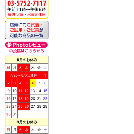
《キッチンドッグ！》モ
ンデリ
8月のお休み
日
月
火
水
木
金
土
《キッチンドッグ！》ブ
7/25～8/6は連休
1
リス（至福のケーキ）
2
3
4
5
6
7
8
9
10
11
12
13
14
15
16
17
18
19
20
21
22
23
24
25
26
27
28
29
30
31
9月のお休み
《キッチンドッグ！》シ
ョコラッティ（至福のケ
日
月
火
水
木
金
土
ーキ）