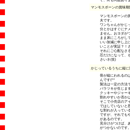
マンモスボーンの賞味期
マンモスボーンの
夫です。
ワンちゃんがかじ
分とかはすぐにナ
ません。おヨダが
まま床にころがし
いい加減に申し上
いことが実証？！され
それにご心配なさる
芯だけになって、
さいネ(笑)
かじっているうちに縦に
骨が縦にわれるのは
んです(^^ゞ
製法は一定の方法
バラツキが生じま
クッキーやジャー
割れやすいか否か
そこで小売店のア
ではしていないと
な割れが入ってい
ですが、それでも
があるのです。
見分けがつけば、
がつかないのです