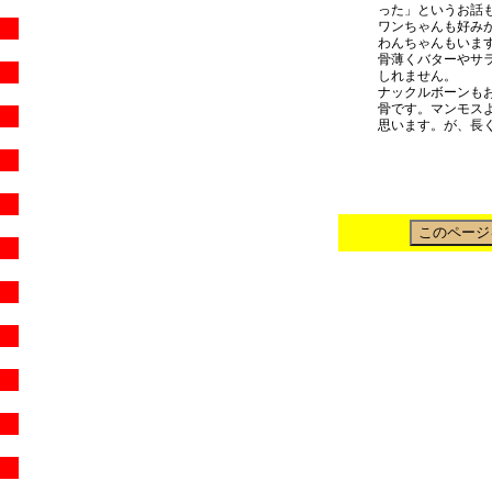
った」というお話
ワンちゃんも好み
わんちゃんもいま
骨薄くバターやサ
しれません。
ナックルボーンも
骨です。マンモス
思います。が、長