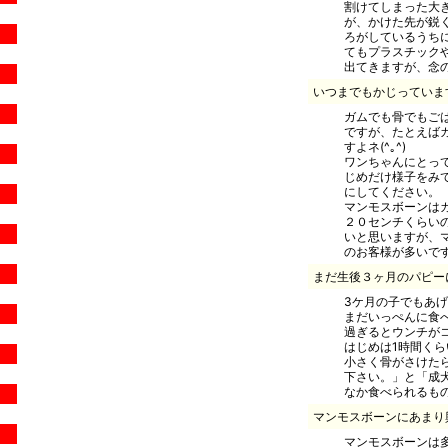
割けてしまった大
が、かけた先が鋭
ろがしているうち
てもプラスチック
出てきますが、念
いつまでもかじっていま
ガムでも骨でもご
ですが、たとえば
すよネ(^｡^)
ワンちゃんにとっ
じめだけ様子をみ
にしてください。
マンモスボーンは
２０センチくらい
いと思いますが、
のお客様が多いで
まだ生後３ヶ月のパピー
3ケ月の子でもあ
まだいっぺんに食
過ぎるとウンチが
はじめは1時間く
小さく骨がさけた
下さい。」と「成犬
なか食べられるもの
マンモスボーンにあまり
マンモスボーンは