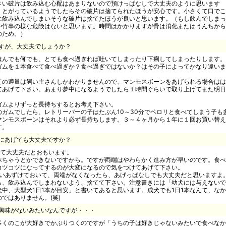
きい破片は飲み込む心配はあまりないので預けっぱなしで大丈夫のように思います
くとがっているようでしたらその破片は捨てられたほうが安心です。小さくて口でこ
に飲み込んでしまいそうな破片は捨てたほうが良いと思います。（もし飲んでしまっ
や竹串の様な危険はないと思います。時間はかかりますが骨は消化またはうんちから
のため。）
すが、大丈夫でしょうか？
はんでも何でも、とても食べ過ぎれば吐いてしまったり下痢してしまったりします。
ガムを１本食べて食べ過ぎか？食べ過ぎではないか？はその子によってかなり違いま
ての適量は飼い主さんしかわかりませんので、マンモスボーンをあげられる場合はは
てあげて下さい。あまり夢中になるようでしたら１時間ぐらいで取り上げてまた明日
ガムよりずっと長持ちするとお考え下さい。
のガムでしたら、レトリーバーの子はたぶん10～30分でペロリと食べてしまう子も
マンモスボーンはそれより必ず長持ちします。３～４ヶ月から１年に１回お買い替え
す。
にあげても大丈夫ですか？
げて大丈夫だとおもいます。
べちゃうとかできないですから。ですが両端はやわらかく進み方が早いのです。食べ
コツコツになってするのが大変になるので気をつけてあげて下さい。
らいあずけておいて、両端がなくなったら、あげっぱなしでも大丈夫だと思いますよ
ら、飲み込んでしまわないよう、捨てて下さい。注意書きには「幼犬には与えないで
中、大型犬1日1本が目安」と書いてあると思います。成犬でも1日1本なんて、なか
ではありません。(笑)
興味がないみたいなんですが・・・
多くのこが大好きでかぶりつくのですが「うちの子は好きじゃないみたいで食べなか