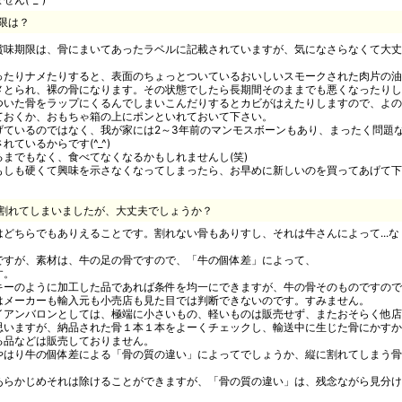
限は？
賞味期限は、骨にまいてあったラベルに記載されていますが、気になさらなくて大丈
ったりナメたりすると、表面のちょっとついているおいしいスモークされた肉片の油
メとられ、裸の骨になります。その状態でしたら長期間そのままでも悪くなったりし
ついた骨をラップにくるんでしまいこんだりするとカビがはえたりしますので、よの
ておくか、おもちゃ箱の上にポンといれておいて下さい。
げているのではなく、我が家には2～3年前のマンモスボーンもあり、まったく問題
ているからです(^_^)
までもなく、食べてなくなるかもしれませんし(笑)
もしも硬くて興味を示さなくなってしまったら、お早めに新しいのを買ってあげて下
割れてしまいましたが、大丈夫でしょうか？
どちらでもありえることです。割れない骨もありすし、それは牛さんによって...な
ですが、素材は、牛の足の骨ですので、「牛の個体差」によって、
す。
キーのように加工した品であれば条件を均一にできますが、牛の骨そのものですので
はメーカーも輸入元も小売店も見た目では判断できないのです。すみません。
イアンバロンとしては、極端に小さいもの、軽いものは販売せず、またおそらく他店
思いますが、納品された骨１本１本をよーくチェックし、輸送中に生じた骨にかすか
る品などは販売しておりません。
やはり牛の個体差による「骨の質の違い」によってでしょうか、縦に割れてしまう骨
あらかじめそれは除けることができますが、「骨の質の違い」は、残念ながら見分け
。