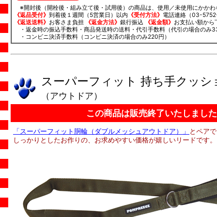
※開封後（開栓後・組み立て後・試用後）の商品は、使用／未使用にかかわ
《返品受付》
到着後１週間（5営業日）以内
《受付方法》
電話連絡（03-5752-
《返送送料》
お客さま負担
《返金方法》
銀行振込
《返金額》
お支払い額から
・返金時の振込手数料・商品発送時の送料・代引手数料（代引の場合のみ3
・コンビニ決済手数料（コンビニ決済の場合のみ220円）
スーパーフィット 持ち手クッシ
（アウトドア）
この商品は販売終了いたしました
「スーパーフィット胴輪（ダブルメッシュアウトドア）」
とペアで
しっかりとしたお作りの、お求めやすい価格が嬉しいリードです。