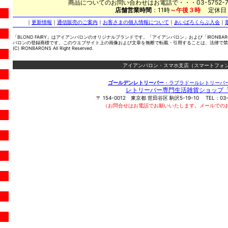
商品についてのお問い合わせはお電話で・・・03-5752-7
店舗営業時間
：11時
～午後３時
定休日
｜
更新情報
｜
通信販売のご案内
｜
お客さまの個人情報について
｜
あいばろくらぶ入会
｜
「BLOND FAIRY」はアイアンバロンのオリジナルブランドです。「アイアンバロン」および「IRONBA
バロンの登録商標です。このウエブサイト上の画像および文章を無断で転載・引用することは、法律で禁
(C) IRONBARONS All Right Reserved.
アイアンバロン・スマホ支店（スマートフォン
ゴールデンレトリーバー
・ラブラドールレトリーバ
レトリーバー専門生活雑貨ショップ
〒
154-0012
東京都
世田谷区
駒沢5-19-10
TEL：
03
（お問合せはお電話でお願いいたします。メールでの