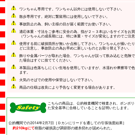
ワンちゃん専用です。ワンちゃん以外には使用しないで下さい。
散歩専用です。絶対に繋留用には使用しないで下さい。
事故防止の為、飼い主様の目が届く範囲でお使い下さい。
適応体重・寸法をご参考に安全の為、指が２～３本はいるサイズをお買
（ワンちゃんの成長期には、特に体重・サイズが変化しますのでご注意
使用する前に破損箇所が無いか点検して下さい。ワンちゃんが掻いたり
どに注意し、事故防止の為お早めに新しいものとお取り替え下さい。
飾りや金属パーツが取れた場合、ワンちゃんが誤って飲み込むと危険で
た場合はすぐに捨ててください。
本製品は色落ちしにくい生地を使用していますが、水濡れや摩擦等で色
ます。
火気のそばでの使用や保管はしないで下さい。
商品の仕様は改良により予告なく変更する場合があります。
こちらの商品は、公的検査機関で検査され、ポンポリ
た安全基準に合格していることを証明いたします。
公的機関での2014年2月7日［Ｄカンにリードを通しての引張強度結果］
約210kgにて
樹脂の破損及び調節部の縫糸切れが認められた。