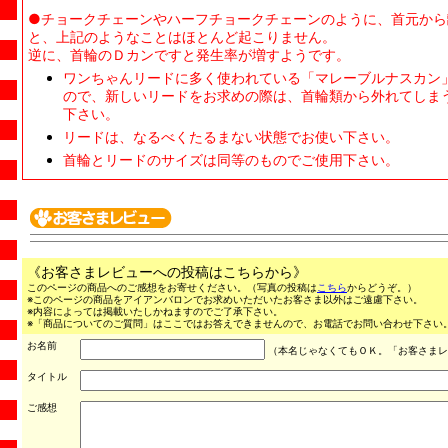
●チョークチェーンやハーフチョークチェーンのように、首元から
と、上記のようなことはほとんど起こりません。
逆に、首輪のＤカンですと発生率が増すようです。
ワンちゃんリードに多く使われている「マレーブルナスカン
ので、新しいリードをお求めの際は、首輪類から外れてしま
下さい。
リードは、なるべくたるまない状態でお使い下さい。
首輪とリードのサイズは同等のものでご使用下さい。
《お客さまレビューへの投稿はこちらから》
このページの商品へのご感想をお寄せください。（写真の投稿は
こちら
からどうぞ。）
※このページの商品をアイアンバロンでお求めいただいたお客さま以外はご遠慮下さい。
※内容によっては掲載いたしかねますのでご了承下さい。
※「商品についてのご質問」はここではお答えできませんので、お電話でお問い合わせ下さい。（03
お名前
（本名じゃなくてもＯＫ。「お客さまレ
タイトル
ご感想