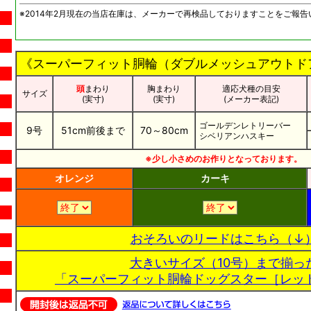
※2014年2月現在の当店在庫は、メーカーで再検品しておりますことをご報告
《スーパーフィット胴輪（ダブルメッシュアウトド
頭
まわり
胸まわり
適応犬種の目安
サイズ
(実寸)
(実寸)
(メーカー表記)
ゴールデンレトリーバー
9号
51cm前後まで
70～80cm
シベリアンハスキー
※少し小さめのお作りとなっております。
オレンジ
カーキ
おそろいのリードはこちら（↓
大きいサイズ（10号）まで揃っ
「スーパーフィット胴輪ドッグスター［レッ