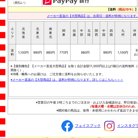
（前払い）
【送料
（税込10％）
】
メーカー直送の【大型商品】は、出荷日・送料が特例になります
エ
北
北
南
関
信
中
北
関
中
四
九
沖
リ
海
東
東
東
越
部
陸
西
国
国
州
縄
ア
道
北
北
送
1,100円
990円
880円
770円
880円
990円
1,100円
料
お
※【個別梱包】【メーカー直送大型商品】を除く合計金額11,000円以上は1個口の送料無料（
県除く）。
※沖縄・離島へのお届けは、ご注文後に送料をお知らせいたします。
※メーカー直送の【大型商品】は、送料が特例になります。詳しくはこちら＞＞＞
※営業日の午後３時ごろまでのご注文分・および入金確認分は、即日発送
（毎週火曜・水曜は定休日のため、
※開封後の商品は、使用・未使用にかかわらず返品できませ
フェイスブック
インスタグ