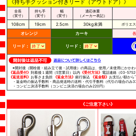
《持ち手クッション付きリード（アウトドア）》
全長
持ち手
幅
適応体重
（実寸）
（実寸）
（実寸）
（メーカー表記）
108cm
19cm
2.5cm
30kg未満
ポリエス
オレンジ
カーキ
各
リード：
リード：
※開封後（開栓後・組み立て後・試用後）の商品は、使用／未使用にかかわ
《返品受付》
到着後１週間（5営業日）以内
《受付方法》
電話連絡（03-5752-
《返送送料》
お客さま負担
《返金方法》
銀行振込
《返金額》
お支払い額から
・返金時の振込手数料・商品発送時の送料・代引手数料（代引の場合のみ3
・コンビニ決済手数料（コンビニ決済の場合のみ220円）
《ご注意下さい》