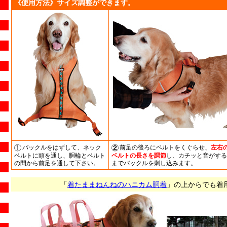
《使用方法》サイズ調整ができます。
バックルをはずして、ネック
前足の後ろにベルトをくぐらせ、
左右
ベルトに頭を通し、胴輪とベルト
ベルトの長さを調節
し、カチッと音がする
の間から前足を通して下さい。
までバックルを刺し込みます。
「
着たままねんねのハニカム胴着
」の上からでも着