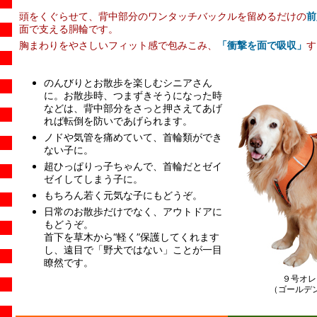
頭をくぐらせて、背中部分のワンタッチバックルを留めるだけの
前
面で支える胴輪です。
胸まわりをやさしいフィット感で包みこみ、
「衝撃を面で吸収」
す
のんびりとお散歩を楽しむシニアさん
に。お散歩時、つまずきそうになった時
などは、背中部分をさっと押さえてあげ
れば転倒を防いであげられます。
ノドや気管を痛めていて、首輪類ができ
ない子に。
超ひっぱりっ子ちゃんで、首輪だとゼイ
ゼイしてしまう子に。
もちろん若く元気な子にもどうぞ。
日常のお散歩だけでなく、アウトドアに
もどうぞ。
首下を草木から“軽く”保護してくれます
し、遠目で「野犬ではない」ことが一目
瞭然です。
９号オレ
（ゴールデン