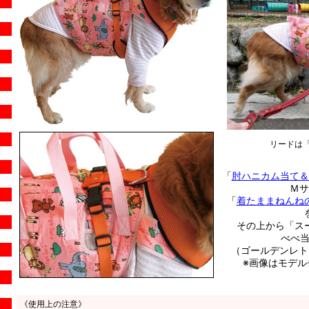
リードは
「
肘ハニカム当て＆
Ｍサ
「
着たままねんね
その上から「ス
べべ当
（ゴールデンレトリ
※画像はモデル
《使用上の注意》