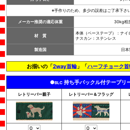
※手作りのため、多少の誤差はご了承下さ
メーカー推奨の適応体重
30kg
本体（ベーステープ）：ナイロ
材 質
ナスカン：ステンレス
製造国
日本
お揃いの「
2way首輪
」「
ハーフチョーク首
●
持ち手バックル付テープリ
BLC
レトリーバー親子
レトリーバー＆フラッグ