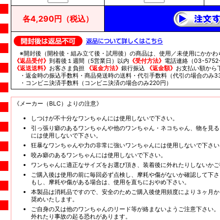
各4,290円（税込）
※開封後（開栓後・組み立て後・試用後）の商品は、使用／未使用にかかわ
《返品受付》
到着後１週間（5営業日）以内
《受付方法》
電話連絡（03-5752-
《返送送料》
お客さま負担
《返金方法》
銀行振込
《返金額》
お支払い額から
・返金時の振込手数料・商品発送時の送料・代引手数料（代引の場合のみ33
・コンビニ決済手数料（コンビニ決済の場合のみ220円）
《メーカー（BLC）よりの注意》
しつけが不十分なワンちゃんには使用しないで下さい。
引っ張り癖のあるワンちゃんや他のワンちゃん・ネコちゃん、物を見る
には使用しないで下さい。
狂暴なワンちゃんや力の非常に強いワンちゃんには使用しないで下さい
咬み癖のあるワンちゃんには使用しないで下さい。
ワンちゃんに適正なサイズをお選び頂き、装着後に外れたりしないかご
ご購入後は使用の前に毎回必ず点検し、摩耗や傷がないか確認して下さ
もし、摩耗や傷がある場合は、使用を直ちにおやめ下さい。
本製品は消耗品ですので、安全のためご購入後使用頻度により３ヶ月か
奨めいたします。
ご自身の又は他のワンちゃんのリード等が絡まないようご注意下さい。
外れたり事故の起る恐れがあります。