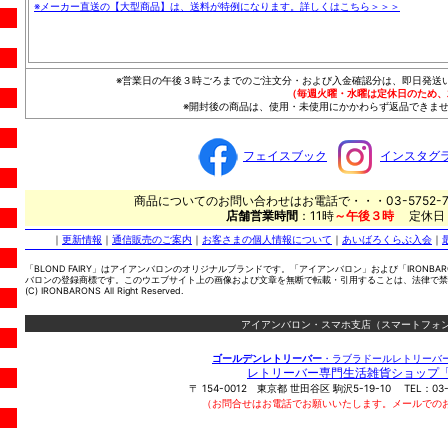
※メーカー直送の【大型商品】は、送料が特例になります。詳しくはこちら＞＞＞
※営業日の午後３時ごろまでのご注文分・および入金確認分は、即日発送
（毎週火曜・水曜は定休日のため、
※開封後の商品は、使用・未使用にかかわらず返品できませ
フェイスブック
インスタグ
商品についてのお問い合わせはお電話で・・・03-5752-7
店舗営業時間
：11時
～午後３時
定休日
｜
更新情報
｜
通信販売のご案内
｜
お客さまの個人情報について
｜
あいばろくらぶ入会
｜
「BLOND FAIRY」はアイアンバロンのオリジナルブランドです。「アイアンバロン」および「IRONBA
バロンの登録商標です。このウエブサイト上の画像および文章を無断で転載・引用することは、法律で禁
(C) IRONBARONS All Right Reserved.
アイアンバロン・スマホ支店（スマートフォン
ゴールデンレトリーバー
・ラブラドールレトリーバ
レトリーバー専門生活雑貨ショップ
〒
154-0012
東京都
世田谷区
駒沢5-19-10
TEL：
03
（お問合せはお電話でお願いいたします。メールでの