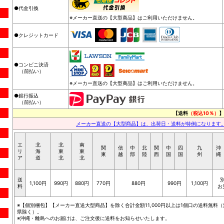
●代金引換
※メーカー直送の【大型商品】はご利用いただけません。
●クレジットカード
●コンビニ決済
（前払い）
※メーカー直送の【大型商品】はご利用いただけません。
●銀行振込
（前払い）
【送料
（税込10％）
】
メーカー直送の【大型商品】は、出荷日・送料が特例になります
エ
北
北
南
関
信
中
北
関
中
四
九
沖
リ
海
東
東
東
越
部
陸
西
国
国
州
縄
ア
道
北
北
送
1,100円
990円
880円
770円
880円
990円
1,100円
料
お
※【個別梱包】【メーカー直送大型商品】を除く合計金額11,000円以上は1個口の送料無料（
県除く）。
※沖縄・離島へのお届けは、ご注文後に送料をお知らせいたします。