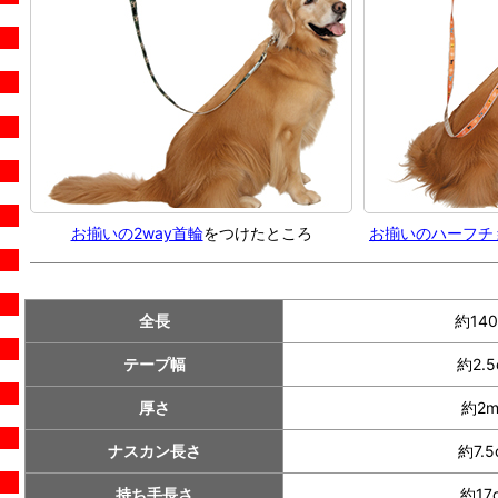
お揃いの2way首輪
をつけたところ
お揃いのハーフチ
全長
約140
テープ幅
約2.5
厚さ
約2
ナスカン長さ
約7.5
持ち手長さ
約17