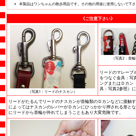
本製品はワンちゃんの散歩用品です。その他の用途に使用しないで下さ
《ご注意下さい》
（写真2：首
リードのマレーブ
をつなぐ金具：写
ングまたはＤカン
具：写真2参照）
（写真1：リードのナスカン）
リードがたるんでリードのナスカンが首輪類のＤカンなどに接触す
によってはナスカンのレバーがＤカンにひっかかり押される形とな
にリードから首輪が外れてしまうこともあり大変危険です。