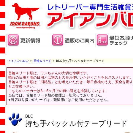
アイアンバロン
＞
首輪＆リード
＞ BLC 持ち手バックル付テープリード
首輪＆リード類は、ワンちゃんの大切な命綱です。
晴れの日用と雨の日用とは別のものをお使いいただくことをおススメします。
首輪＆リード類は「消耗品」とお考えいただき、毎日点検のうえ、安全を期す
とご交換下さい。
こちらのメーカーは3～6ヶ月での買い替えを推奨しています。
当店では、首輪＆リード類の修理は一切承っておりません。
※当店取り扱いのリードは、繋留用にはご使用いただけません。
BLC
持ち手バックル付テープリード