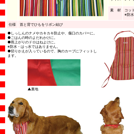
素 材
コット
※防
仕様
首と背でひもをリボン結び
●しっしんのナメやカキカキ防止や、傷口のカバーに。
●ごはんの時のよだれかけに。
●雨上がりのドロはねよけに。
※防水・はっ水ではありません。
●切りかえが入っているので、胸のカーブにフィットし
ます。
▲裏地