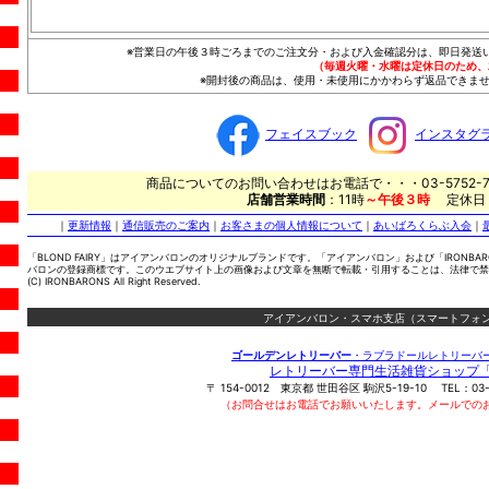
※営業日の午後３時ごろまでのご注文分・および入金確認分は、即日発送
（毎週火曜・水曜は定休日のため、
※開封後の商品は、使用・未使用にかかわらず返品できませ
フェイスブック
インスタグ
商品についてのお問い合わせはお電話で・・・03-5752-7
店舗営業時間
：11時
～午後３時
定休日
｜
更新情報
｜
通信販売のご案内
｜
お客さまの個人情報について
｜
あいばろくらぶ入会
｜
「BLOND FAIRY」はアイアンバロンのオリジナルブランドです。「アイアンバロン」および「IRONBA
バロンの登録商標です。このウエブサイト上の画像および文章を無断で転載・引用することは、法律で禁
(C) IRONBARONS All Right Reserved.
アイアンバロン・スマホ支店（スマートフォン
ゴールデンレトリーバー
・ラブラドールレトリーバ
レトリーバー専門生活雑貨ショップ
〒
154-0012
東京都
世田谷区
駒沢5-19-10
TEL：
03
（お問合せはお電話でお願いいたします。メールでの