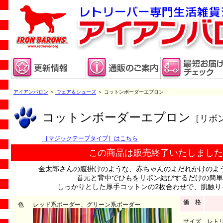
アイアンバロン
＞
ウェア＆シューズ
＞ コットンボーダーエプロン
コットンボーダーエプロン
［リボ
［マジックテープタイプ］はこちら
この商品は販売終了いたしました
金太郎さんの腹掛けのような、赤ちゃんのよだれかけのよ
首元と背中でひもをリボン結びするだけの簡単
しっかりとした厚手コットンの2枚合わせで、肌触り
価 格
色
レッド系ボーダー、グリーン系ボーダー
サイズ
レト