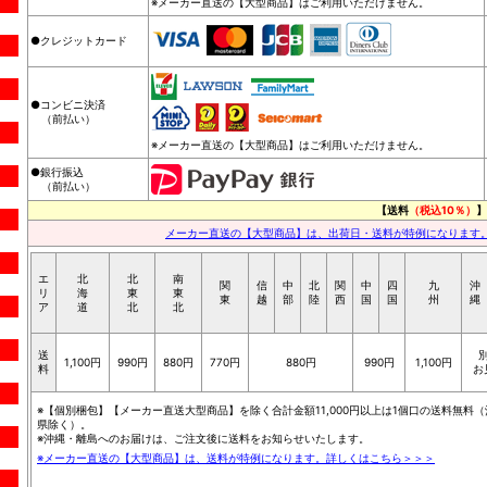
※メーカー直送の【大型商品】はご利用いただけません。
●クレジットカード
●コンビニ決済
（前払い）
※メーカー直送の【大型商品】はご利用いただけません。
●銀行振込
（前払い）
【送料
（税込10％）
】
メーカー直送の【大型商品】は、出荷日・送料が特例になります
エ
北
北
南
関
信
中
北
関
中
四
九
沖
リ
海
東
東
東
越
部
陸
西
国
国
州
縄
ア
道
北
北
送
1,100円
990円
880円
770円
880円
990円
1,100円
料
お
※【個別梱包】【メーカー直送大型商品】を除く合計金額11,000円以上は1個口の送料無料（
県除く）。
※沖縄・離島へのお届けは、ご注文後に送料をお知らせいたします。
※メーカー直送の【大型商品】は、送料が特例になります。詳しくはこちら＞＞＞