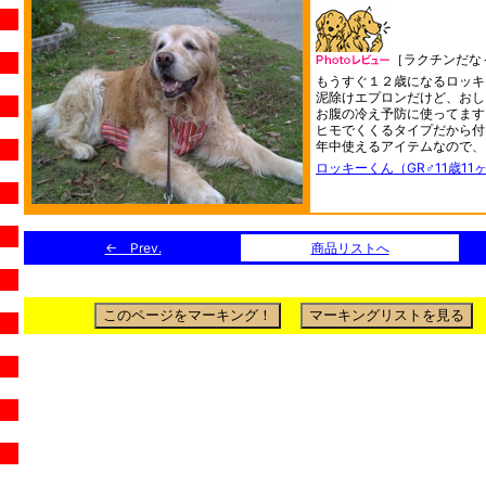
［ラクチンだな
もうすぐ１２歳になるロッキ
泥除けエプロンだけど、おし
お腹の冷え予防に使ってます
ヒモでくくるタイプだから付
年中使えるアイテムなので、
ロッキーくん（GR♂11歳11
← Prev.
商品リストへ