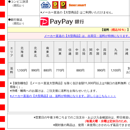
●コンビニ決済
（前払い）
※メーカー直送の【大型商品】はご利用いただけません。
●銀行振込
（前払い）
【送料
（税込10％）
】
メーカー直送の【大型商品】は、出荷日・送料が特例になります
エ
北
北
南
関
信
中
北
関
中
四
九
沖
リ
海
東
東
東
越
部
陸
西
国
国
州
縄
ア
道
北
北
送
1,100円
990円
880円
770円
880円
990円
1,100円
料
お
※【個別梱包】【メーカー直送大型商品】を除く合計金額11,000円以上は1個口の送料無料（
県除く）。
※沖縄・離島へのお届けは、ご注文後に送料をお知らせいたします。
※メーカー直送の【大型商品】は、送料が特例になります。詳しくはこちら＞＞＞
※営業日の午後３時ごろまでのご注文分・および入金確認分は、即日発送
（毎週火曜・水曜は定休日のため、
※開封後の商品は、使用・未使用にかかわらず返品できませ