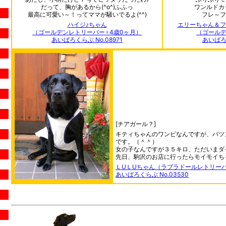
だって、胸があるから(^o^)ふふっ
ワンルドカ
最高に可愛い～！ってママが騒いでるよ(^^)
フレ～フ
ハイジ♪ちゃん
エリーちゃん＆フ
（ゴールデンレトリーバー♀4歳0ヶ月）
（ゴールデ
あいばろくらぶ No.08971
あいばろく
[チアガール？]
キティちゃんのワンピなんですが、パツ
です。（＾＾）
女の子なんですが３５キロ、ただいまダ
先日、駒沢のお店に行ったらモイモイち
ＬUＬUちゃん（ラブラドールレトリーバ
あいばろくらぶ No.03530