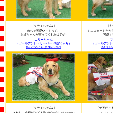
［キティちゃん♪］
［キ
めちゃ可愛い～！って、
ミニスカートだか
お姉ちゃんが言ってくれたよ(^o^)
可愛く
エリーちゃん
フ
（ゴールデンレトリーバー♀9歳10ヶ月）
（ゴールデンレ
あいばろくらぶ No.08971
あいばろく
［キティちゃん♪］
［チアが～
あたし、小柄だけど７号でピッタリだったわ♪
ふりふりミ