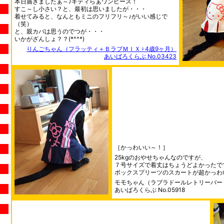
本日届きましたぁ～♪キティらぁワンピース！
すこ～し小さい？と、最初は思いましたが・・・
着せてみると、なんともミニのフリフリ～♪がいい感じで
（笑）
と、親カバは思うのでつが・・・
いかがざんしょ？？(*^^*)
りんごちゃん（フラッティ＋ＢラブＭＩＸ♀4歳9ヶ月）
あいばろくらぶ No.03423
［かっわいい～！］
25kgのおやせちゃんなのですが、
７号サイズで着丈はちょうどよかったで
ボックスプリーツのスカートが超かっわ
モモちゃん（ラブラドールレトリーバー♀
あいばろくらぶ No.05918