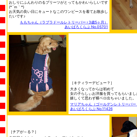
おしりにふんわりのるプリーツがとってもかわいらしいです
(*´ｍ｀*)
お天気の良い日にキュートなこのワンピースを着てお散歩し
たいです♪
ももちゃん（ラブラドールレトリーバー♀3歳5ヶ月）
あいばろくらぶ No.05701
［キティラーデビュー？］
大きくなってからは初めて
女の子らしぃお洋服を買ってもらいまし
嬉しくて思わず横ベロ出ちゃいました。
マリアちゃん（ゴールデンレトリーバー♀
あいばろくらぶ No.11426
［チアが～る？］