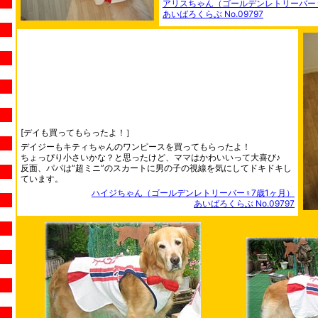
アリスちゃん（ゴールデンレトリーバー♀
あいばろくらぶ No.09797
[デイも買ってもらったよ！］
デイジーもキティちゃんのワンピースを買ってもらったよ！
ちょっぴり小さいかな？と思ったけど、ママはかわいいって大喜び♪
反面、パパは“超ミニ”のスカートに男の子の視線を気にしてドキドキし
ています。
ハイジちゃん（ゴールデンレトリーバー♀7歳1ヶ月）
あいばろくらぶ No.09797