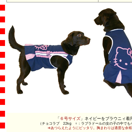
「
６号サイズ
」ネイビーをブラウニィ着
（チョコラブ 22kg ♀：ラブラドールの女の子の中でも
⇒あつらえたようにピッタリ。胸まわりは適度な余裕