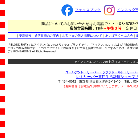
フェイスブック
インスタグ
商品についてのお問い合わせはお電話で・・・03-5752-7
店舗営業時間
：11時
～午後３時
定休日
｜
更新情報
｜
通信販売のご案内
｜
お客さまの個人情報について
｜
あいばろくらぶ入会
｜
「BLOND FAIRY」はアイアンバロンのオリジナルブランドです。「アイアンバロン」および「IRONBA
バロンの登録商標です。このウエブサイト上の画像および文章を無断で転載・引用することは、法律で禁
(C) IRONBARONS All Right Reserved.
アイアンバロン・スマホ支店（スマートフォン
ゴールデンレトリーバー
・ラブラドールレトリーバ
レトリーバー専門生活雑貨ショップ
〒
154-0012
東京都
世田谷区
駒沢5-19-10
TEL：
03
（お問合せはお電話でお願いいたします。メールでの