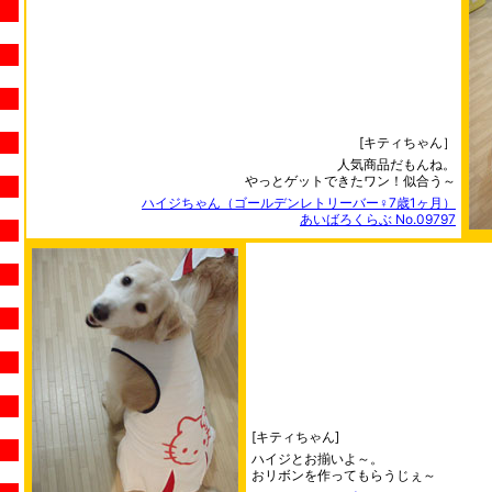
[キティちゃん］
人気商品だもんね。
やっとゲットできたワン！似合う～
ハイジちゃん（ゴールデンレトリーバー♀7歳1ヶ月）
あいばろくらぶ No.09797
[キティちゃん]
ハイジとお揃いよ～。
おリボンを作ってもらうじぇ～