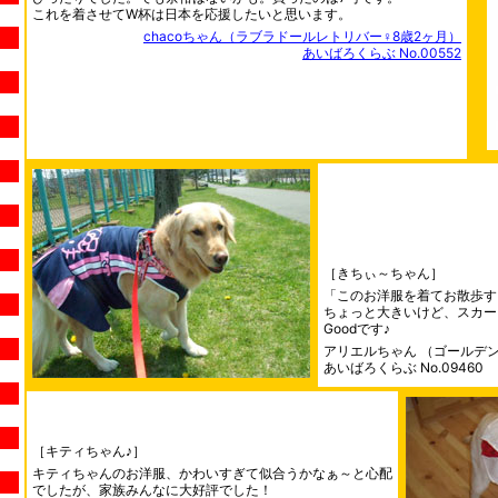
これを着させてW杯は日本を応援したいと思います。
chacoちゃん（ラブラドールレトリバー♀8歳2ヶ月）
あいばろくらぶ No.00552
［きちぃ～ちゃん］
「このお洋服を着てお散歩す
ちょっと大きいけど、スカー
Goodです♪
アリエルちゃん （ゴールデ
あいばろくらぶ No.09460
［キティちゃん♪］
キティちゃんのお洋服、かわいすぎて似合うかなぁ～と心配
でしたが、家族みんなに大好評でした！