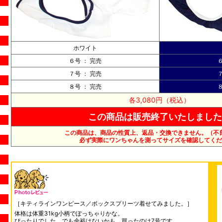
ホワイト
６号
：
完売
７号
：
完売
８号
：
完売
各3,080円（税込）
この商品は販売終了いたしました
この商品は、商品の性質上、返品・交換できません。（不
必ず実際にワンちゃんを測ってサイズを確認してくだ
［キティラインワンピース／ボックスプリーツ着せてみました。］
体格は体重31kg小柄でぽっちゃりかな。
ぴったりでした。でも余裕はないかも。買ったのは7号です。